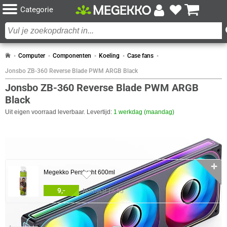
Categorie
Computer
Componenten
Koeling
Case fans
Jonsbo ZB-360 Reverse Blade PWM ARGB Black
Jonsbo ZB-360 Reverse Blade PWM ARGB
Black
Uit eigen voorraad leverbaar. Levertijd:
1 werkdag (maandag)
COMBINEER
✛
Megekko Perslucht 600ml
32x
9,-
Normaal 14,95
0 artikelen geselecteerd