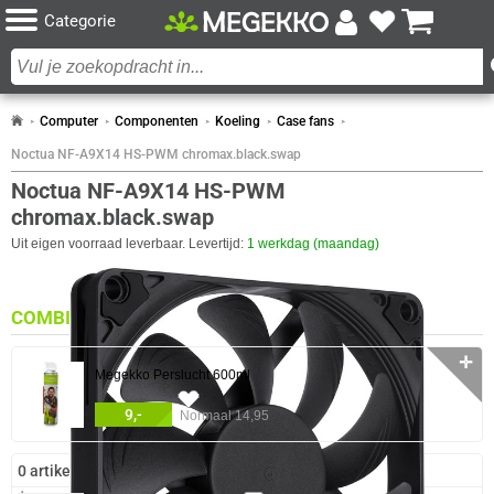
Categorie
Computer
Componenten
Koeling
Case fans
Noctua NF-A9X14 HS-PWM chromax.black.swap
Noctua NF-A9X14 HS-PWM
chromax.black.swap
Uit eigen voorraad leverbaar. Levertijd:
1 werkdag (maandag)
COMBINEER
✛
Megekko Perslucht 600ml
57x
9,-
Normaal 14,95
0 artikelen geselecteerd