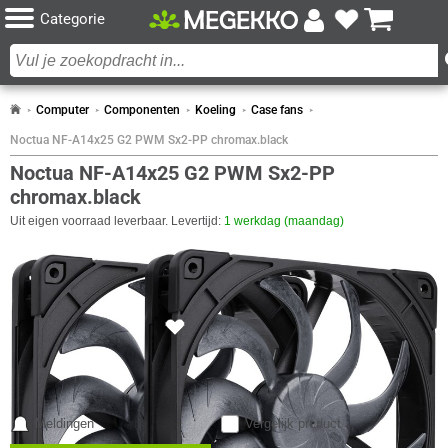
Categorie
Computer
Componenten
Koeling
Case fans
Noctua NF-A14x25 G2 PWM Sx2-PP chromax.black
Noctua NF-A14x25 G2 PWM Sx2-PP
chromax.black
Uit eigen voorraad leverbaar. Levertijd:
1 werkdag (maandag)
SPECIFICATIES
CERTIFICATEN
104x
Eigenschap
Waarde
Certificaten van naleving
UL, UKCA, CE, RoHS, REACH
DESIGN
Eigenschap
Waarde
Aantal Ventilatoren
2 x
Kleur Product
Zwart
Meldingen
Vergelijk product
Materiaal
Polybutylene terephthalate (PBT),