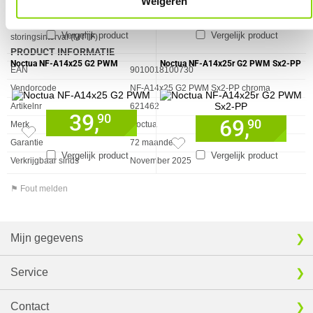
Weigeren
76,
39,
90
90
Geluidsniveau ventilatie (max)
24,8 dB
Ventilator gemiddelde
150000 uur
Vergelijk product
Vergelijk product
storingsinterval (MTTF)
PRODUCT INFORMATIE
Noctua NF-A14x25 G2 PWM
Noctua NF-A14x25r G2 PWM Sx2-PP
EAN
9010018100730
Vendorcode
NF-A14x25 G2 PWM Sx2-PP chroma
Artikelnr
621462
39,
90
69,
90
Merk
Noctua
Garantie
72 maanden
Vergelijk product
Vergelijk product
Verkrijgbaar sinds
November 2025
⚑ Fout melden
Mijn gegevens
Service
Contact