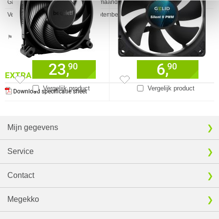
Garantie
72 maanden
Verkrijgbaar sinds
September 2014
⚑ Fout melden
23,
6,
90
90
EXTRA INFORMATIE
Vergelijk product
Vergelijk product
Download specificatie sheet
Mijn gegevens
Service
Contact
Megekko