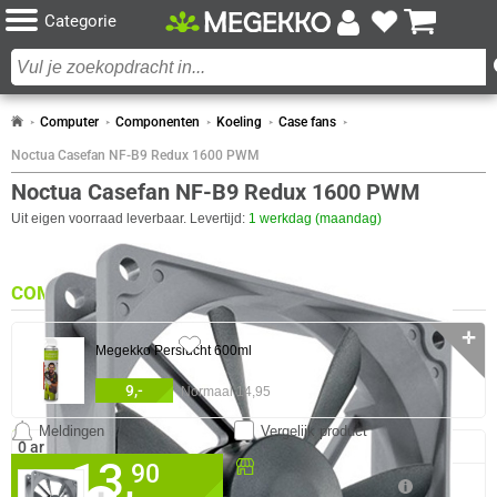
Categorie
Computer
Componenten
Koeling
Case fans
Noctua Casefan NF-B9 Redux 1600 PWM
Noctua Casefan NF-B9 Redux 1600 PWM
Uit eigen voorraad leverbaar. Levertijd:
1 werkdag (maandag)
COMBINEER
✛
14x
Megekko Perslucht 600ml
9,-
Normaal 14,95
Meldingen
Vergelijk product
SPECIFICATIES
0 artikelen geselecteerd
13,
Beschikbaar in onze
90
DESIGN
Megekko Shop Breda