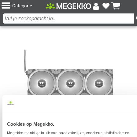
Categorie
THERMALTAKE SWAFAN EX12 RGB PREMIUM
Cookies op Megekko.
EDITION VENTILATOR 12 CM ZWART 3 STUK(S)
Megekko maakt gebruik van noodzakelijke, voorkeur, statistische en