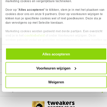
Het product dat je zocht is helaas niet meer beschikbaar.
marketing cookies en vergelijkbare technieken.
Wij doen ons uiterste best om al onze producten zo lang
Door op "
Alles accepteren
" te klikken, stem je in met het plaatsen van
mogelijk leverbaar te houden.
Helaas is dit product op dit
cookies door ons en onze 9 partners. Door op voorkeuren wijzigen te
moment bij geen van onze leveranciers leverbaar.
kikken kun je specifieke cookies wel of niet goedkeuren. Deze sla je
dan vervolgens op met Selectie toestaan.
We helpen je graag met een ander product uit de categorie
Case fans.
Marketing cookies worden gedeeld met derde partijen. Een overzicht
cookiebeleid
vind je in het
of onder Voorkeuren wijzigen. Deze
worden gebruikt zodat we gerichter reclamebanners kunnen inzetten op
Mijn gegevens
andere websites. In onze cookievoorkeuren vind je een overzicht van
alle cookies. Je kunt je gegeven toestemming altijd intrekken, dit doe je
door in de footer van onze website te klikken op ‘Cookievoorkeuren’
Alles accepteren
Service
onder het kopje ‘Mijn gegevens’.
Contact
Voorkeuren wijzigen
Megekko
Weigeren
Categorieën