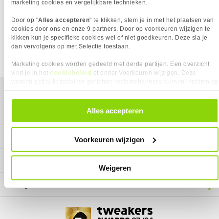
Het product dat je zocht is helaas niet meer beschikbaar.
marketing cookies en vergelijkbare technieken.
Wij doen ons uiterste best om al onze producten zo lang
Door op "
Alles accepteren
" te klikken, stem je in met het plaatsen van
mogelijk leverbaar te houden.
Helaas is dit product op dit
cookies door ons en onze 9 partners. Door op voorkeuren wijzigen te
moment bij geen van onze leveranciers leverbaar.
kikken kun je specifieke cookies wel of niet goedkeuren. Deze sla je
dan vervolgens op met Selectie toestaan.
We helpen je graag met een ander product uit de categorie
Case fans.
Marketing cookies worden gedeeld met derde partijen. Een overzicht
cookiebeleid
vind je in het
of onder Voorkeuren wijzigen. Deze
worden gebruikt zodat we gerichter reclamebanners kunnen inzetten op
Mijn gegevens
andere websites. In onze cookievoorkeuren vind je een overzicht van
alle cookies. Je kunt je gegeven toestemming altijd intrekken, dit doe je
door in de footer van onze website te klikken op ‘Cookievoorkeuren’
Alles accepteren
Service
onder het kopje ‘Mijn gegevens’.
Contact
Voorkeuren wijzigen
Megekko
Weigeren
Categorieën