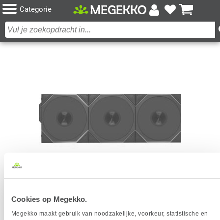
Categorie
LIAN LI UNI FAN TL WIRELESS REVERSE BLADE
Cookies op Megekko.
120MM BLACK 3-PACK
Megekko maakt gebruik van noodzakelijke, voorkeur, statistische en