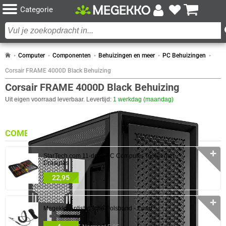
Categorie
Computer
Componenten
Behuizingen en meer
PC Behuizingen
Corsair FRAME 4000D Black Behuizing
Corsair FRAME 4000D Black Behuizing
Uit eigen voorraad leverbaar. Levertijd:
1 werkdag (maandag)
COMBINEER
✛
StarTech.com 11-delig PC Computer Toolkit met
Draagtas
22,95
✛
Megekko Antistatische Polsband - Zwart