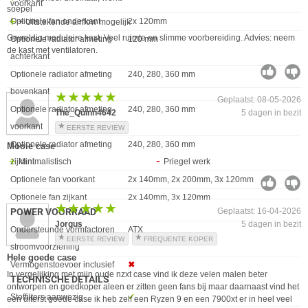
voorkant
soepel
Optionele fan onderkant
2x 120mm
+ Uitstekende airflow mogelijk
Geweldig modulaire kast. Veel ruimte en slimme voorbereiding. Advies: neem
Optionele radiator afmeting
120 mm
de kast met ventilatoren.
achterkant
Optionele radiator afmeting
240, 280, 360 mm
bovenkant
★★★★★
★★★★★
Geplaatst: 08-05-2026
Optionele radiator afmeting
240, 280, 360 mm
The_Quinn4642
5 dagen in bezit
voorkant
EERSTE REVIEW
Optionele radiator afmeting
240, 280, 360 mm
Mooie case
Minimalistisch
Priegel werk
zijkant
Optionele fan voorkant
2x 140mm, 2x 200mm, 3x 120mm
Optionele fan zijkant
2x 140mm, 3x 120mm
★★★★★
★★★★★
Geplaatst: 16-04-2026
POWER VOORRAAD
Jorgus
5 dagen in bezit
Eigenschap
Waarde
Ondersteunde vormfactoren
ATX
EERSTE REVIEW
FREQUENTE KOPER
stroomvoorziening
Hele goede case
Vermogenstoevoer inclusief
✖︎
In vergelijking met mijn oude nzxt case vind ik deze velen malen beter
TECHNISCHE DETAILS
ontworpen en goedkoper aleen er zitten geen fans bij maar daarnaast vind het
Eigenschap
Waarde
Stoffilters aanwezig
✓︎
een uiterst goede case ik heb zelf een Ryzen 9 en een 7900xt er in heel veel