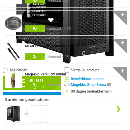
4,-
Normaal 5,95
✛
Megekko Magneetschaal
245x
9,-
Normaal 14,95
✛
MEMONKY Kabelbinders - Zwart
3,-
Normaal 4,95
Meldingen
Vergelijk product
✛
Megekko Perslucht 600ml
64,
Beschikbaar in onze
90
9,-
Megekko Shop Breda
Normaal 14,95
✓
30 dagen bedenktermijn!
✓
24 maanden garantie!
IN WINKELMAND
0 artikelen geselecteerd
✓
Achteraf betalen!
❮
❯
✚