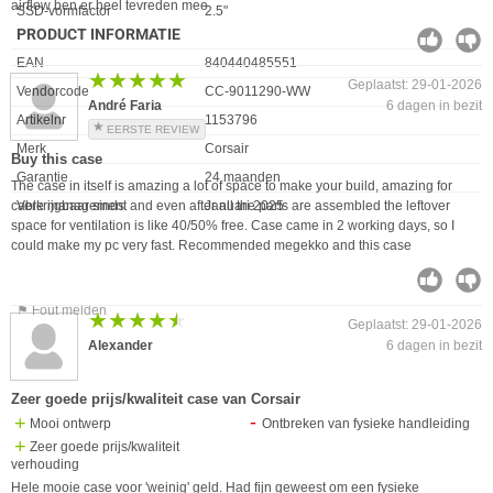
airflow ben er heel tevreden mee
SSD-vormfactor
2.5"
PRODUCT INFORMATIE
EAN
840440485551
★★★★★
★★★★★
Geplaatst: 29-01-2026
Vendorcode
CC-9011290-WW
André Faria
6 dagen in bezit
Artikelnr
1153796
EERSTE REVIEW
Merk
Corsair
Buy this case
Garantie
24 maanden
The case in itself is amazing a lot of space to make your build, amazing for
cable management and even after all the parts are assembled the leftover
Verkrijgbaar sinds
Januari 2025
space for ventilation is like 40/50% free. Case came in 2 working days, so I
could make my pc very fast. Recommended megekko and this case
⚑ Fout melden
★★★★★
★★★★★
Geplaatst: 29-01-2026
Alexander
6 dagen in bezit
Zeer goede prijs/kwaliteit case van Corsair
Mooi ontwerp
Ontbreken van fysieke handleiding
Zeer goede prijs/kwaliteit
verhouding
Hele mooie case voor 'weinig' geld. Had fijn geweest om een fysieke