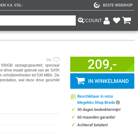
N V.A. €50,-
BESTE WEBSHOP
ACCOUNT
209,-
10x
0GB opslagcapaciteit, speciaal
e drive maakt gebruik van de SATA
en schrijfsnelheden tot 530 MB/s. De
staties, wat deze drive geschikt
IN WINKELMAND
Beschikbaar in onze
Megekko Shop Breda
✓
30 dagen bedenktermijn!
✓
60 maanden garantie!
✓
Achteraf betalen!