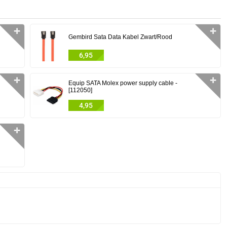
✛
✛
Gembird Sata Data Kabel Zwart/Rood
6,95
✛
✛
Equip SATA Molex power supply cable -
[112050]
4,95
✛