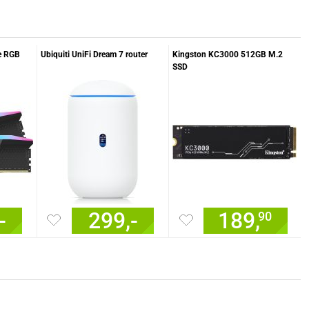
e RGB
Ubiquiti UniFi Dream 7 router
Kingston KC3000 512GB M.2
SSD
40K
-
299,-
189,
90