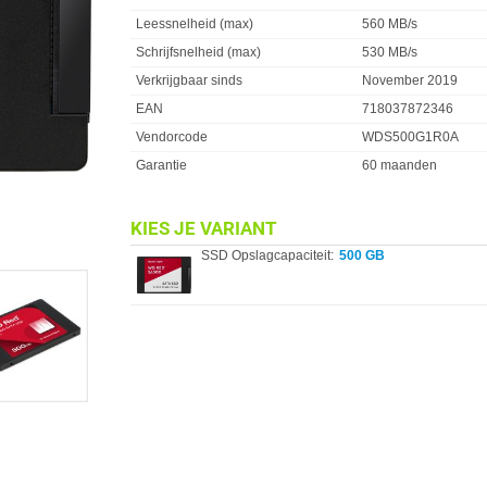
Leessnelheid (max)
560 MB/s
Schrijfsnelheid (max)
530 MB/s
Verkrijgbaar sinds
November 2019
EAN
718037872346
Vendorcode
WDS500G1R0A
Garantie
60 maanden
KIES JE VARIANT
SSD Opslagcapaciteit:
500 GB