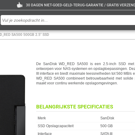
30 DAGEN NIET-GOED-GELD-TERUG-GARANTIE / GRATIS VERZENDE
D_RED SA500 500GB 2.5" SSD
De SanDisk WD_RED SA500 is een 2.5-inch SSD met 50
ontworpen voor NAS-systemen en opslagtoepassingen. Dez
III interface en biedt maximale leessnelheden tot 560 MB/s 
WD_RED SA500 combineert betrouwbaarheid met solide pre
maakt voor continu werkende opslagomgevingen.
BELANGRIJKSTE SPECIFICATIES
Eigenschap
Waarde
Merk
SanDisk
SSD Opslagcapaciteit
500 GB
Interface
SATA III