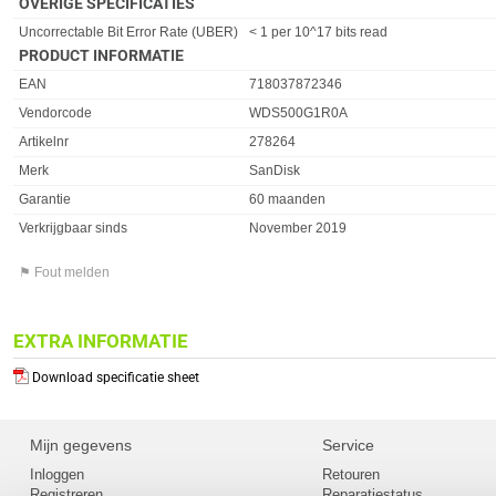
OVERIGE SPECIFICATIES
Eigenschap
Waarde
Uncorrectable Bit Error Rate (UBER)
< 1 per 10^17 bits read
PRODUCT INFORMATIE
EAN
718037872346
Vendorcode
WDS500G1R0A
Artikelnr
278264
Merk
SanDisk
Garantie
60 maanden
Verkrijgbaar sinds
November 2019
⚑ Fout melden
EXTRA INFORMATIE
Download specificatie sheet
Mijn gegevens
Service
Inloggen
Retouren
Registreren
Reparatiestatus