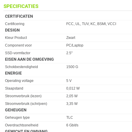
SPECIFICATIES
CERTIFICATEN
Eigenschap
Waarde
Certificering
FCC, UL, TUV, KC, BSMI, VCCI
DESIGN
Eigenschap
Waarde
Kleur Product
Zwart
Component voor
PC/Laptop
SSD-vormfactor
2.5"
EISEN AAN DE OMGEVING
Eigenschap
Waarde
Schokbestendigheid
1500 G
ENERGIE
Eigenschap
Waarde
Operating voltage
5 V
Slaapstand
0,012 W
Stroomverbruik (lezen)
2,05 W
Stroomverbruik (schrijven)
3,35 W
GEHEUGEN
Eigenschap
Waarde
Geheugen type
TLC
Overdrachtssnelheid
6 Gbit/s
GEWICHT EN OMVANG