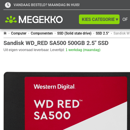
VANDAAG BESTELD? MAANDAG IN HUIS!
KIES CATEGORIE ▾
OF
Computer
Componenten
SSD (Solid state drive)
SSD 2.5"
Sandisk W
Sandisk WD_RED SA500 500GB 2.5" SSD
Uit eigen voorraad leverbaar. Levertijd:
1 werkdag (maandag)