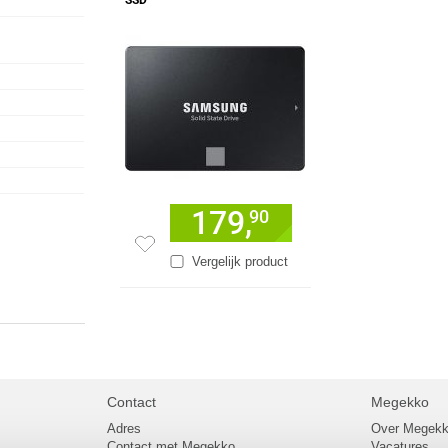
SSD
179,
90
Vergelijk product
Contact
Megekko
Adres
Over Megek
Contact met Megekko
Vacatures