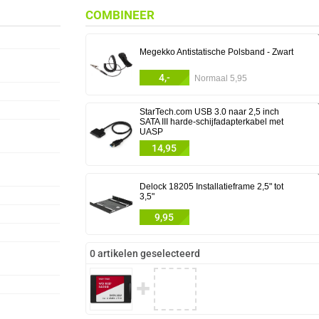
COMBINEER
Megekko Antistatische Polsband - Zwart
4,-
Normaal 5,95
StarTech.com USB 3.0 naar 2,5 inch
SATA III harde-schijfadapterkabel met
UASP
14,95
Delock 18205 Installatieframe 2,5" tot
3,5"
9,95
0 artikelen geselecteerd
✚