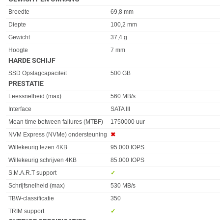
Eigenschap
Waarde
Breedte
69,8 mm
Diepte
100,2 mm
Gewicht
37,4 g
Hoogte
7 mm
HARDE SCHIJF
Eigenschap
Waarde
SSD Opslagcapaciteit
500 GB
PRESTATIE
Eigenschap
Waarde
Leessnelheid (max)
560 MB/s
Interface
SATA III
Mean time between failures (MTBF)
1750000 uur
NVM Express (NVMe) ondersteuning
✖︎
Willekeurig lezen 4KB
95.000 IOPS
Willekeurig schrijven 4KB
85.000 IOPS
S.M.A.R.T support
✓︎
Schrijfsnelheid (max)
530 MB/s
TBW-classificatie
350
TRIM support
✓︎