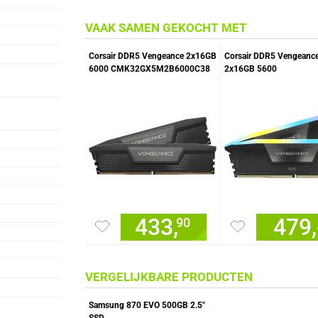
VAAK SAMEN GEKOCHT MET
Corsair DDR5 Vengeance 2x16GB
Corsair DDR5 Vengeanc
6000 CMK32GX5M2B6000C38
2x16GB 5600
geheugenmodule
CMH32GX5M2B5600C
geheugenmodule
433,
479,
90
VERGELIJKBARE PRODUCTEN
Samsung 870 EVO 500GB 2.5"