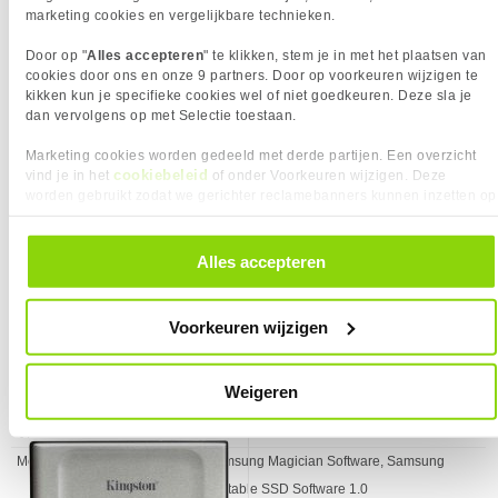
externe SSD
marketing cookies en vergelijkbare technieken.
Interface
USB 3.2 Gen 2 (3.1 Gen 2)
Hardware encryptie
✓︎
Door op "
Alles accepteren
" te klikken, stem je in met het plaatsen van
cookies door ons en onze 9 partners. Door op voorkeuren wijzigen te
NVM Express (NVMe)
✓︎
kikken kun je specifieke cookies wel of niet goedkeuren. Deze sla je
ondersteuning
dan vervolgens op met Selectie toestaan.
Ondersteunde mobiele
Android
Marketing cookies worden gedeeld met derde partijen. Een overzicht
besturingssystemen
cookiebeleid
vind je in het
of onder Voorkeuren wijzigen. Deze
worden gebruikt zodat we gerichter reclamebanners kunnen inzetten op
Schrijfsnelheid (max)
2000 MB/s
andere websites. In onze cookievoorkeuren vind je een overzicht van
USB-versie
USB 3.2 Gen 2x2
alle cookies. Je kunt je gegeven toestemming altijd intrekken, dit doe je
KIES JE VARIANT
229,-
545,-
NETWERK
door in de footer van onze website te klikken op ‘Cookievoorkeuren’
Alles accepteren
SSD Opslagcapaciteit:
1000 GB
onder het kopje ‘Mijn gegevens’.
Eigenschap
Waarde
Wifi
✖︎
❮
POORTEN & INTERFACES
Vergelijk product
Vergelijk product
Voorkeuren wijzigen
Eigenschap
Waarde
Aansluiting
USB-C
Kingston XS2000 1TB externe SSD
SOFTWARE
Eigenschap
Waarde
Ondersteunt Mac-
✓︎
Weigeren
besturingssysteem
VERPAKKING
Eigenschap
Waarde
Meegeleverde software
Samsung Magician Software, Samsung
Portable SSD Software 1.0