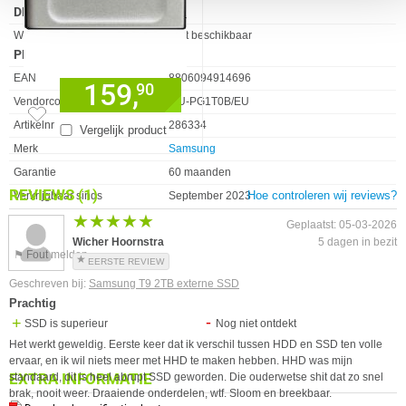
DRAADLOOS LAN
Eigenschap
Waarde
Wifi-standaard
Niet beschikbaar
PRODUCT INFORMATIE
EAN
8806094914696
159,
90
Vendorcode
MU-PG1T0B/EU
Artikelnr
286334
Vergelijk product
Merk
Samsung
Garantie
60 maanden
REVIEWS
(1)
Hoe controleren wij reviews?
Verkrijgbaar sinds
September 2023
★★★★★
★★★★★
Geplaatst: 05-03-2026
Wicher Hoornstra
5 dagen in bezit
⚑ Fout melden
EERSTE REVIEW
Geschreven bij:
Samsung T9 2TB externe SSD
Prachtig
SSD is superieur
Nog niet ontdekt
Het werkt geweldig. Eerste keer dat ik verschil tussen HDD en SSD ten volle
ervaar, en ik wil niets meer met HHD te maken hebben. HHD was mijn
EXTRA INFORMATIE
standaard, dit is heel abrupt SSD geworden. Die ouderwetse shit dat zo snel
brak, nooit weer. Draaiende onderdelen, wtf. Sloom en breekbaar.