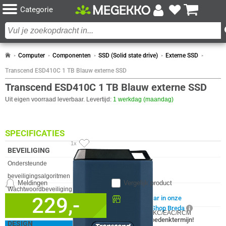
Categorie
Computer
Componenten
SSD (Solid state drive)
Externe SSD
Transcend ESD410C 1 TB Blauw externe SSD
Transcend ESD410C 1 TB Blauw externe SSD
Uit eigen voorraad leverbaar. Levertijd:
1 werkdag (maandag)
SPECIFICATIES
1x
BEVEILIGING
Eigenschap
Waarde
Ondersteunde
256-bit AES
beveiligingsalgoritmen
Meldingen
Vergelijk product
Wachtwoordbeveiliging
✓︎
229,-
Beschikbaar in onze
CERTIFICATEN
Megekko Shop Breda
Eigenschap
Waarde
Certificering
CE/UKCA/FCC/BSMI/KC/EAC/RCM
✓
30 dagen bedenktermijn!
DESIGN