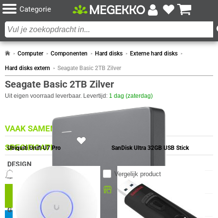
Categorie
Computer
Componenten
Hard disks
Externe hard disks
Hard disks extern
Seagate Basic 2TB Zilver
Seagate Basic 2TB Zilver
Uit eigen voorraad leverbaar. Levertijd:
1 dag (zaterdag)
VAAK SAMEN GEKOCHT MET
7x
SPECIFICATIES
Ubiquiti Unifi U7 Pro
SanDisk Ultra 32GB USB Stick
DESIGN
Meldingen
Vergelijk product
Eigenschap
Waarde
Kleur Product
Zilver
ENERGIE
129,-
Beschikbaar in onze
Megekko Shop Breda
Eigenschap
Waarde
Busgevoed
USB
✓
GEWICHT EN OMVANG
Nu bestellen morgen in huis!