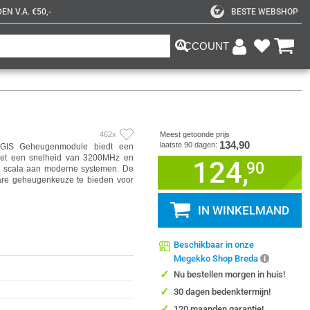
N V.A. €50,-
BESTE WEBSHOP
ACCOUNT
462x
Meest getoonde prijs
134,90
laatste 90 dagen:
GIS Geheugenmodule biedt een
Met een snelheid van 3200MHz en
124,
90
ed scala aan moderne systemen. De
are geheugenkeuze te bieden voor
IN WINKELMAND
Beschikbaar in onze
Megekko Shop Breda
✓
Nu bestellen morgen in huis!
✓
30 dagen bedenktermijn!
✓
120 maanden garantie!