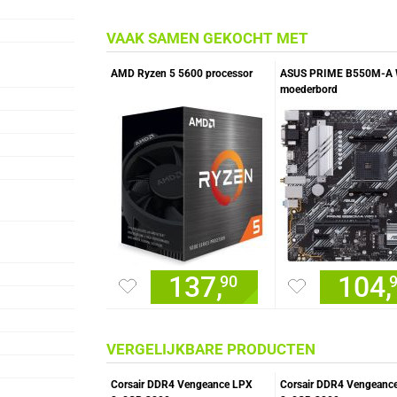
VAAK SAMEN GEKOCHT MET
AMD Ryzen 5 5600 processor
ASUS PRIME B550M-A W
moederbord
137,
104,
90
VERGELIJKBARE PRODUCTEN
Corsair DDR4 Vengeance LPX
Corsair DDR4 Vengeanc