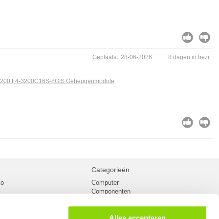
Geplaatst: 28-06-2026
8 dagen in bezit
 3200 F4-3200C16S-8GIS Geheugenmodule
Categorieën
ko
Computer
Componenten
inglist
Randapparatuur
oorwaarden
Kabels
Alles accepteren
 verzending
Netwerk