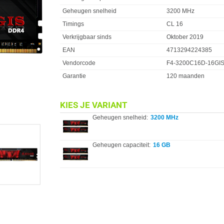
Geheugen snelheid
3200 MHz
Timings
CL 16
Verkrijgbaar sinds
Oktober 2019
EAN
4713294224385
Vendorcode
F4-3200C16D-16GI
Garantie
120 maanden
KIES JE VARIANT
Geheugen snelheid:
3200 MHz
Geheugen capaciteit:
16 GB