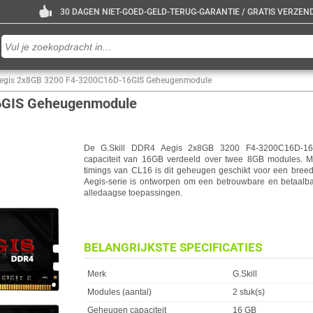
30 DAGEN NIET-GOED-GELD-TERUG-GARANTIE / GRATIS VERZENDE
 Aegis 2x8GB 3200 F4-3200C16D-16GIS Geheugenmodule
16GIS Geheugenmodule
De G.Skill DDR4 Aegis 2x8GB 3200 F4-3200C16D-16
capaciteit van 16GB verdeeld over twee 8GB modules. 
timings van CL16 is dit geheugen geschikt voor een bre
Aegis-serie is ontworpen om een betrouwbare en betaalb
alledaagse toepassingen.
BELANGRIJKSTE SPECIFICATIES
Eigenschap
Waarde
Merk
G.Skill
Modules (aantal)
2 stuk(s)
Geheugen capaciteit
16 GB