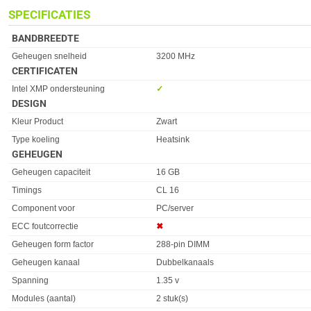
SPECIFICATIES
BANDBREEDTE
Eigenschap
Waarde
Geheugen snelheid
3200 MHz
CERTIFICATEN
Eigenschap
Waarde
Intel XMP ondersteuning
✓︎
DESIGN
Eigenschap
Waarde
Kleur Product
Zwart
Type koeling
Heatsink
GEHEUGEN
Eigenschap
Waarde
Geheugen capaciteit
16 GB
Timings
CL 16
Component voor
PC/server
ECC foutcorrectie
✖︎
Geheugen form factor
288-pin DIMM
Geheugen kanaal
Dubbelkanaals
Spanning
1.35 v
Modules (aantal)
2 stuk(s)