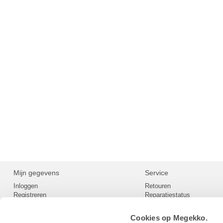
Mijn gegevens
Service
Inloggen
Retouren
Registreren
Reparatiestatus
Privacy
Servicepunt
Cookievoorkeuren
Europees Herroepingsformu
Cookies op Megekko.
Herroepingsrecht