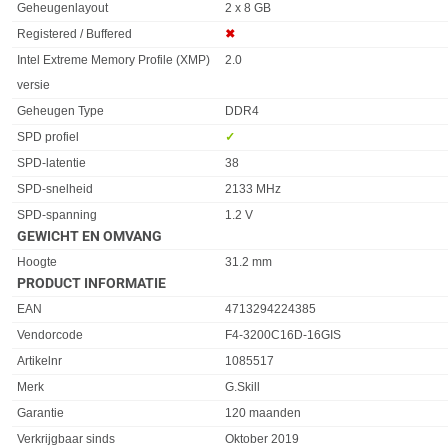
Geheugenlayout
2 x 8 GB
Registered / Buffered
✖︎
Intel Extreme Memory Profile (XMP)
2.0
versie
Geheugen Type
DDR4
SPD profiel
✓︎
SPD-latentie
38
SPD-snelheid
2133 MHz
SPD-spanning
1.2 V
GEWICHT EN OMVANG
Eigenschap
Waarde
Hoogte
31.2 mm
PRODUCT INFORMATIE
EAN
4713294224385
Vendorcode
F4-3200C16D-16GIS
Artikelnr
1085517
Merk
G.Skill
Garantie
120 maanden
Verkrijgbaar sinds
Oktober 2019