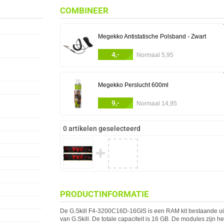
COMBINEER
Megekko Antistatische Polsband - Zwart
4,-
Normaal 5,95
Megekko Perslucht 600ml
9,-
Normaal 14,95
0 artikelen geselecteerd
✚
PRODUCTINFORMATIE
De
G.Skill
F4-3200C16D-16GIS is een RAM kit bestaande ui
van
G.Skill
. De totale capaciteit is 16 GB. De modules zijn