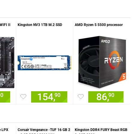
IFI II
Kingston NV3 1TB M.2 SSD
AMD Ryzen 5 5500 processor
154,
86,
90
90
90
e LPX
Corsair Vengeance -TUF 16 GB 2
Kingston DDR4 FURY Beast RGB