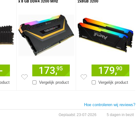
x 8 GB DDR4 3200 MHz
2x8GB 3200
6
CMW16GX4M2E3200C16
KF432C16BB2AK2/16
Geheugenmodule
Geheugenmodule
-
173,
179,
95
90
roduct
Vergelijk product
Vergelijk product
Hoe controleren wij reviews?
Geplaatst: 23-07-2026
5 dagen in bezit