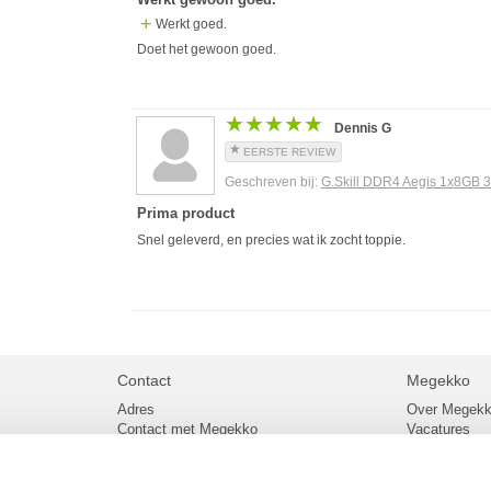
Werkt goed.
Doet het gewoon goed.
★★★★★
★★★★★
Dennis G
EERSTE REVIEW
Geschreven bij:
G.Skill DDR4 Aegis 1x8GB
Prima product
Snel geleverd, en precies wat ik zocht toppie.
Contact
Megekko
Adres
Over Megek
Contact met Megekko
Vacatures
Veelgestelde vragen
Megekko mail
lier
Klachtenprocedure
Algemene v
Openingstijden Megekko Shop
Levertijd en