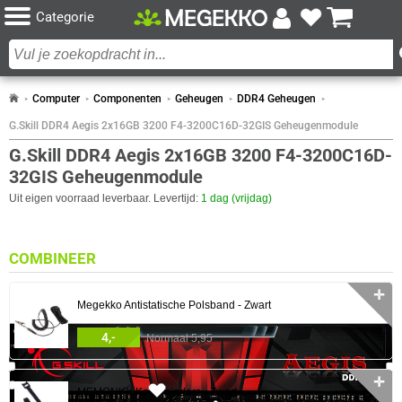
Categorie
Computer
Componenten
Geheugen
DDR4 Geheugen
G.Skill DDR4 Aegis 2x16GB 3200 F4-3200C16D-32GIS Geheugenmodule
G.Skill DDR4 Aegis 2x16GB 3200 F4-3200C16D-
32GIS Geheugenmodule
Uit eigen voorraad leverbaar. Levertijd:
1 dag (vrijdag)
COMBINEER
✛
Megekko Antistatische Polsband - Zwart
4,-
Normaal 5,95
✛
405x
MEMONKY Kabelbinders - Zwart