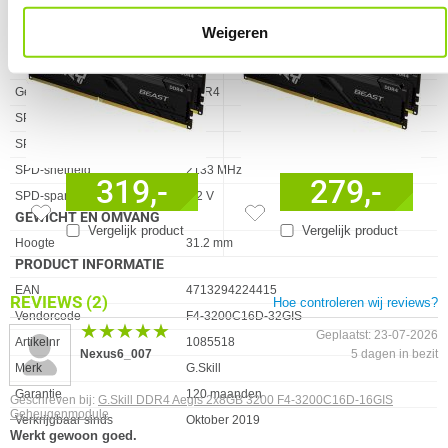
Registered / Buffered
✖︎
Weigeren
Intel Extreme Memory Profile
2.0
(XMP) versie
Geheugen Type
DDR4
SPD profiel
✓︎
SPD-latentie
38
SPD-snelheid
2133 MHz
319,-
279,-
SPD-spanning
1.2 V
GEWICHT EN OMVANG
Vergelijk product
Vergelijk product
Eigenschap
Waarde
Hoogte
31.2 mm
PRODUCT INFORMATIE
EAN
4713294224415
REVIEWS
(2)
Hoe controleren wij reviews?
Vendorcode
F4-3200C16D-32GIS
★★★★★
★★★★★
Geplaatst: 23-07-2026
Artikelnr
1085518
Nexus6_007
5 dagen in bezit
Merk
G.Skill
Garantie
120 maanden
Geschreven bij:
G.Skill DDR4 Aegis 2x8GB 3200 F4-3200C16D-16GIS
Geheugenmodule
Verkrijgbaar sinds
Oktober 2019
Werkt gewoon goed.