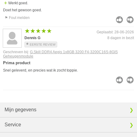
Werkt goed.
Doet het gewoon goed.
⚑ Fout melden
★★★★★
★★★★★
Geplaatst: 28-06-2026
Dennis G
8 dagen in bezit
EERSTE REVIEW
Geschreven bij:
G.Skill DDR4 Aegis 1x8GB 3200 F4-3200C16S-8GIS
Geheugenmodule
Prima product
Snel geleverd, en precies wat ik zocht toppie.
Mijn gegevens
Service