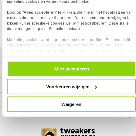
Het product dat je zocht is helaas niet meer beschikbaar.
marketing cookies en vergelijkbare technieken.
Wij doen ons uiterste best om al onze producten zo lang
Door op "
Alles accepteren
" te klikken, stem je in met het plaatsen van
mogelijk leverbaar te houden.
Helaas is dit product op dit
cookies door ons en onze 9 partners. Door op voorkeuren wijzigen te
moment bij geen van onze leveranciers leverbaar.
kikken kun je specifieke cookies wel of niet goedkeuren. Deze sla je
dan vervolgens op met Selectie toestaan.
We helpen je graag met een ander product uit de categorie
DDR4 Geheugen.
Marketing cookies worden gedeeld met derde partijen. Een overzicht
cookiebeleid
vind je in het
of onder Voorkeuren wijzigen. Deze
worden gebruikt zodat we gerichter reclamebanners kunnen inzetten op
Mijn gegevens
andere websites. In onze cookievoorkeuren vind je een overzicht van
alle cookies. Je kunt je gegeven toestemming altijd intrekken, dit doe je
door in de footer van onze website te klikken op ‘Cookievoorkeuren’
Alles accepteren
Service
onder het kopje ‘Mijn gegevens’.
Contact
Voorkeuren wijzigen
Megekko
Weigeren
Categorieën