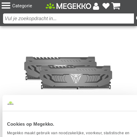
Categorie
PATRIOT MEMORY DDR4 VIPER STEEL 2X32GB
Cookies op Megekko.
3600MHZ () PVS464G360C8K GEHEUGENMODULE
Megekko maakt gebruik van noodzakelijke, voorkeur, statistische en