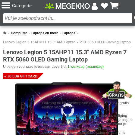
Categorie
Computer
Laptops en meer
Laptops
Lenovo Legion 5 15AHP11 15.3" AMD Ryzen 7 RTX 5060 OLED Gaming Laptop
Lenovo Legion 5 15AHP11 15.3" AMD Ryzen 7
RTX 5060 OLED Gaming Laptop
Uit eigen voorraad leverbaar. Levertijd:
1 werkdag (maandag)
+ 30 EUR GIFTCARD
ACTIES
GRATIS 1 JAAR NORTON VOOR GAMERS!
Ontvang nu bij aankoop van deze laptop 1 jaar gratis
Norton voor gamers!
Norton 360 for Gamers biedt uitgebreide beveiliging
voor je gaming-pc's. Deze software beschermt je tegen
virussen, malware en online bedreigingen, zodat je
onbezorgd kunt gamen. Met functies als een
geavanceerd firewall, veilige browsing en real-time
PRESTATIESCORE