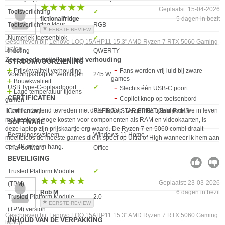
★★★★★
★★★★★
Geplaatst: 15-04-2026
Toetsverlichting
✓︎
fictionalfridge
5 dagen in bezit
Toetsverlichting kleur
RGB
EERSTE REVIEW
Numeriek toetsenblok
✓︎
Geschreven bij:
Lenovo LOQ 15AHP11 15.3" AMD Ryzen 7 RTX 5060 Gaming
laptop
Indeling
QWERTY
Zeer goede prijs/kwaliteit verhouding
STROOMVOORZIENING
Prijs/kwaliteit verhouding
Fans worden vrij luid bij zware
Eigenschap
Waarde
Voedingsadapter Vermogen
245 W
games
Bouwkwaliteit
USB Type-C-oplaadpoort
✓︎
Slechts één USB-C poort
Lage temperatuur tijdens
CERTIFICATEN
Copilot knop op toetsenbord
gamen
Eigenschap
Waarde
Ik ben ontzettend tevreden met deze laptop. Gezien de tijden waar we in leven
Certificering
ENERGY STAR,EPEAT Gold,RoHS
met gestoord hoge kosten voor componenten als RAM en videokaarten, is
SOFTWARE
deze laptop zijn prijskaartje erg waard. De Ryzen 7 en 5060 combi draait
Eigenschap
Waarde
Besturingssysteem
Windows 11 Home
moeiteloos de meeste games die ik speel op Ultra of High wanneer ik hem aan
een 4K scherm hang.
Trial-software
Office
BEVEILIGING
Eigenschap
Waarde
Trusted Platform Module
✓︎
★★★★★
★★★★★
Geplaatst: 23-03-2026
(TPM)
Rob M
6 dagen in bezit
Trusted Platform Module
2.0
EERSTE REVIEW
(TPM) version
Geschreven bij:
Lenovo LOQ 15AHP11 15.3" AMD Ryzen 7 RTX 5060 Gaming
INHOUD VAN DE VERPAKKING
laptop