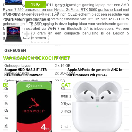
199,-
De Lenovo Legion 5 15AHP11 is een krachtige gaming laptop met een AMD
Processor Snelheid
5.10 GHz
Ryzen 7 250 processor en een Nvidia GeForce RTX 5060 grafische kaart met
Processor aantal threads
16
8 GB GDDR7 geheugen. Het 15.3 inch OLED-scherm biedt een resolutie van
2560x1600 pixels met een verversingssnelheid van 165 Hz. Met 32 GB DDR5
0 artikelen geselecteerd
Processorfabrikant
AMD
geheugen en 1 TB SSD-opslag is deze laptop klaar voor veeleisende games.
Moderne connectiviteit via Wi-Fi 7 en Bluetooth 5.4 is inbegrepen. Met een
Processor Serie
AMD Ryzen 7
✚
gewicht van 1870 gram en een compacte behuizing is de Legion 5
Processorgeneratie
AMD Ryzen 200 Series
gemakkelijk mee te nemen.
Processor Model
250
GEHEUGEN
VAAK SAMEN GEKOCHT MET
Eigenschap
Waarde
Geheugen form factor
SO-DIMM
Geheugenlayout
2 x 16 GB
Seagate HDD NAS 3.5" 4TB
Apple AirPods 4e generatie ANC In-
Geheugenslots
2x SO-DIMM
ST4000VN006 IronWolf
ear Draadloos Wit (2024)
Geheugen capaciteit
32 GB
BELANGRIJKSTE SPECIFICATIES
Geheugen type
DDR5
Eigenschap
Waarde
Merk
Lenovo
Kloksnelheid geheugen
5600 MHz
Processorgeneratie
AMD Ryzen 200 Series
Max. Geheugen
32 GB
CAMERA
Processor Serie
AMD Ryzen 7
Eigenschap
Waarde
Ingebouwde webcam
✓︎
Processor Cores
8
Privacycamera
✓︎
Scherm Diagonaal
15.3 inch (38.9cm)