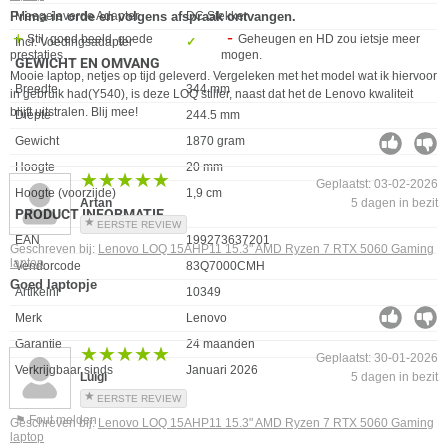
Eigenschap
Waarde
Meegeleverde Adapter
DC Stekker
Prima in orde en volgens afspraak ontvangen.
Stil, goed beeld, goede
Geheugen en HD zou ietsje meer
Incl. Voedingsadapter
✓︎
prestaties.
mogen.
GEWICHT EN OMVANG
Mooie laptop, netjes op tijd geleverd. Vergeleken met het model wat ik hiervoor
Eigenschap
Waarde
Breedte
344 mm
in gebruik had(Y540), is deze LOQ stiller, naast dat het de Lenovo kwaliteit
blijft uitstralen. Blij mee!
Diepte
244.5 mm
Gewicht
1870 gram
Hoogte
20 mm
★★★★★
★★★★★
Geplaatst: 03-02-2026
Hoogte (voorzijde)
1,9 cm
Artan
5 dagen in bezit
PRODUCT INFORMATIE
EERSTE REVIEW
EAN
199273637201
Geschreven bij:
Lenovo LOQ 15AHP11 15.3" AMD Ryzen 7 RTX 5060 Gaming
laptop
Vendorcode
83Q7000CMH
Goed laptopje
Artikelnr
10349
Merk
Lenovo
Garantie
24 maanden
★★★★★
★★★★★
Geplaatst: 30-01-2026
Verkrijgbaar sinds
Januari 2026
Luigi
5 dagen in bezit
EERSTE REVIEW
⚑ Fout melden
Geschreven bij:
Lenovo LOQ 15AHP11 15.3" AMD Ryzen 7 RTX 5060 Gaming
laptop