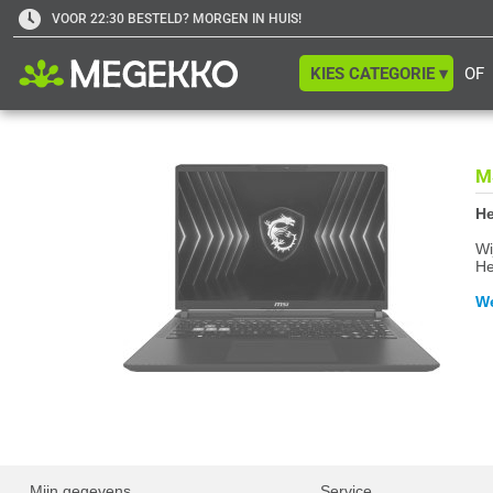
VOOR 22:30 BESTELD? MORGEN IN HUIS!
KIES CATEGORIE ▾
OF
M
He
Wi
He
We
Mijn gegevens
Service