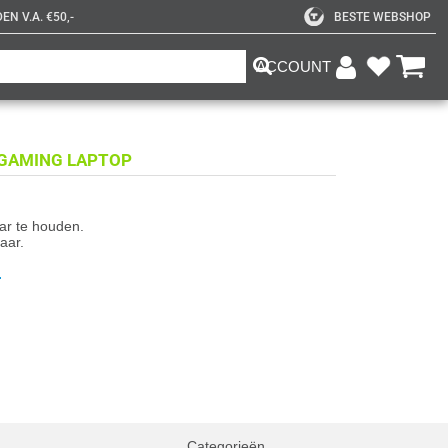
N V.A. €50,-
BESTE WEBSHOP
ACCOUNT
0 GAMING LAPTOP
aar te houden.
aar.
.
Categorieën