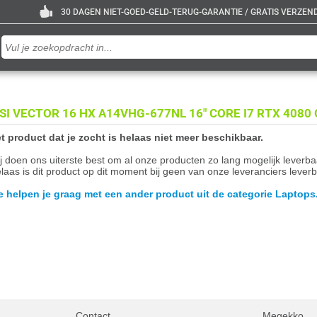
30 DAGEN NIET-GOED-GELD-TERUG-GARANTIE / GRATIS VERZENDE
SI VECTOR 16 HX A14VHG-677NL 16" CORE I7 RTX 408
t product dat je zocht is helaas niet meer beschikbaar.
j doen ons uiterste best om al onze producten zo lang mogelijk leverb
laas is dit product op dit moment bij geen van onze leveranciers leverb
 helpen je graag met een ander product uit de categorie Laptops
Contact
Megekko