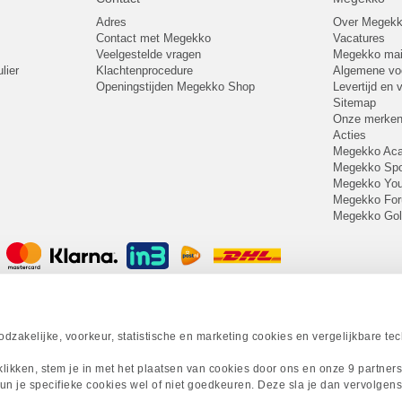
Adres
Over Megek
Contact met Megekko
Vacatures
Veelgestelde vragen
Megekko mail
lier
Klachtenprocedure
Algemene v
Openingstijden Megekko Shop
Levertijd en
Sitemap
Onze merke
Acties
Megekko A
Megekko Spo
Megekko Yo
Megekko Fo
Megekko Go
zakelijke, voorkeur, statistische en marketing cookies en vergelijkbare te
 klikken, stem je in met het plaatsen van cookies door ons en onze 9 partner
un je specifieke cookies wel of niet goedkeuren. Deze sla je dan vervolgens