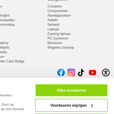
ko
Computer
Componenten
inglist
Randapparatuur
oorwaarden
Kabels
 verzending
Netwerk
Laptops
n
Gaming laptops
PC Systemen
cademy
Monitoren
tlights
Megekko fanshop
utube
rum
lden Case Badge
Alles accepteren
chnieken.
s. Door op
Voorkeuren wijzigen
 op met Selectie