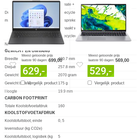
Climate +
Duurzame technologieën en
Gerecycled plastic uit de oceaan in
materialen
luidsprekerbehuizing(en) en rand; Toetsen
gemaakt van door consumenten gebruikt
gerecycled plastic
Naleving van duurzaamheid
✓︎
GEWICHT EN OMVANG
Meest getoonde prijs
Meest getoonde prijs
Eigenschap
Waarde
Breedte
400.7 mm
699,00
569,00
laatste 90 dagen:
laatste 90 dagen:
Diepte
257.8 mm
629,-
529,-
Gewicht
2070 gram
Vergelijk product
Vergelijk product
Gewicht batterij
175 g
Hoogte
19.9 mm
CARBON FOOTPRINT
Eigenschap
Waarde
Totale Koolstofvoetafdruk
160
KOOLSTOFVOETAFDRUK
Eigenschap
Waarde
Koolstofuitstoot, einde
0, 5
levensduur (kg CO2e)
Koolstofuitstoot, logistiek (kg
5