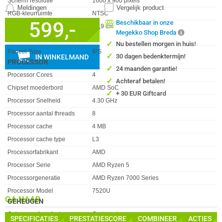
Scherm resolutie
1600 x 900 pixels
Meldingen
Vergelijk product
RGB-kleurruimte
NTSC
599,-
Beschikbaar in onze
Schermdiameter in
43,9 cm
Megekko Shop Breda
centimeters
✓
Nu bestellen morgen in huis!
Paneel Type
IPS
✓
30 dagen bedenktermijn!
IN WINKELMAND
PROCESSOR
✓
24 maanden garantie!
Eigenschap
Waarde
Processor Cores
4
✓
Achteraf betalen!
Chipset moederbord
AMD SoC
✓
+ 30 EUR Giftcard
Processor Snelheid
4.30 GHz
Processor aantal threads
8
Processor cache
4 MB
Processor cache type
L3
Processorfabrikant
AMD
Processor Serie
AMD Ryzen 5
Processorgeneratie
AMD Ryzen 7000 Series
Processor Model
7520U
GA NAAR
GEHEUGEN
Eigenschap
Waarde
Geheugen form factor
On-board
SPECIFICATIES
PRESTATIESCORE
COMBINEER
ACTIES