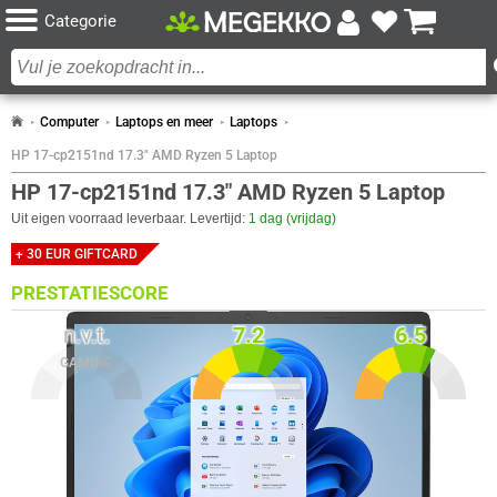
Categorie
Computer
Laptops en meer
Laptops
HP 17-cp2151nd 17.3" AMD Ryzen 5 Laptop
HP 17-cp2151nd 17.3" AMD Ryzen 5 Laptop
Uit eigen voorraad leverbaar. Levertijd:
1 dag (vrijdag)
+ 30 EUR GIFTCARD
PRESTATIESCORE
n.v.t.
7.2
6.5
GAMING
SCHOOL­GEBRUIK
ZAKELIJK GEBRUIK
SPECIFICATIES
DESIGN
Eigenschap
Waarde
EAN/UPC/GTIN identifier(s)
199251346378