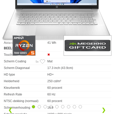
Kleur Product
Zilver
Kleurnaam
Natuurlijk zilver
Gebruik
Home en Office
Originele merknaam
HP
Vormfactor
Clamshell
ACCU/BATTERIJ
Eigenschap
Waarde
Accu capaciteit
41 Wh
BEELDSCHERM
Eigenschap
Waarde
Touchscreen
✖︎
Scherm Coating
Mat
5x
Scherm Diagonaal
17.3 inch (43.9cm)
HD type
HD+
Helderheid
250 cd/m²
Kleurbereik
60 procent
Refresh Rate
60 Hz
NTSC-dekking (normaal)
60 procent
Schermverhouding
16:9
❮
❯