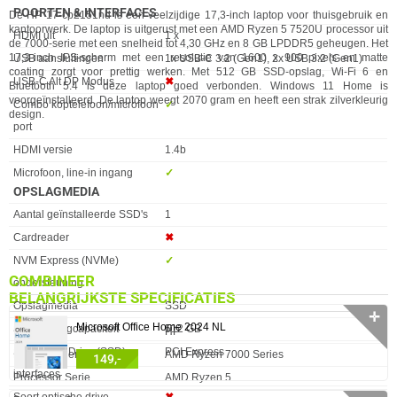
POORTEN & INTERFACES
De HP 17-cp2151nd is een veelzijdige 17,3-inch laptop voor thuisgebruik en
kantoorwerk. De laptop is uitgerust met een AMD Ryzen 5 7520U processor uit
Eigenschap
Waarde
HDMI uit
1 x
de 7000-serie met een snelheid tot 4,30 GHz en 8 GB LPDDR5 geheugen. Het
17,3-inch IPS-scherm met een resolutie van 1600 x 900 pixels en matte
USB aansluitingen
1x USB-C 3.2 (Gen1), 2x USB 3.2 (Gen1)
coating zorgt voor prettig werken. Met 512 GB SSD-opslag, Wi-Fi 6 en
USB-C Alt DP Modus
✖︎
Bluetooth 5.4 is deze laptop goed verbonden. Windows 11 Home is
voorgeïnstalleerd. De laptop weegt 2070 gram en heeft een strak zilverkleurig
Combo koptelefoon/microfoon
✓︎
design.
port
HDMI versie
1.4b
Microfoon, line-in ingang
✓︎
OPSLAGMEDIA
Eigenschap
Waarde
Aantal geïnstalleerde SSD's
1
Cardreader
✖︎
NVM Express (NVMe)
✓︎
COMBINEER
ondersteuning
BELANGRIJKSTE SPECIFICATIES
Opslagmedia
SSD
✛
Microsoft Office Home 2024 NL
SSD Opslagcapaciteit
512 GB
Eigenschap
Waarde
Merk
HP
Solid State Drive (SSD)
PCI Express
Processorgeneratie
AMD Ryzen 7000 Series
149,-
interfaces
Processor Serie
AMD Ryzen 5