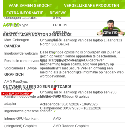
Geheugenlayout
Not available
VAAK SAMEN GEKOCHT
VERGELIJKBARE PRODUCTEN
Geheugen-slots (beschikbaar)
0
EXTRA INFORMATIE
REVIEWS
Geheugen capaciteit
8 GB
ACTIES
Geheugen type
LPDDR5
Kloksnelheid geheugen
6400 MHz
GRATIS 1 JAAR NORTON 360 DELUXE!
Max. Geheugen
8 GB
Ontvang nu bij aankoop van deze laptop 1 jaar gratis
Norton 360 Deluxe!
CAMERA
Deze krachtige oplossing is ontworpen om jou en je
Eigenschap
Waarde
Ingebouwde webcam
✓︎
gezin op verschillende apparaten te beschermen.
Help scams te blokkeren met AI-gedreven
Resolutie camera voorzijde
1280 x 720 Pixels
bescherming tegen scams, zorg voor privacy op
Voorcamera HD-type
HD
openbare wifi met Secure VPN en ontvang een
melding als je persoonlijke informatie op het dark web
GRAFISCH
wordt gevonden.
Eigenschap
Waarde
AMD FreeSync
✓︎
ONTVANG NU EEN 30 EUR GIFTCARD!
Dedicated Graphics
✖︎
Ontvang nu bij aankoop van deze laptop een €30
+ 30 EUR GIFTCARD
Megekko giftcard!
Familie ingebouwde grafische
AMD Radeon Graphics
adapter
Actieperiode: 30/07/2026 - 10/9/2026
Claimperiode: 30/07/2026 - 10/12/2026
Ingebouwde grafische adapter
✓︎
Interne-GPU-fabrikant
AMD
(Integrated) Graphics
AMD Radeon Graphics