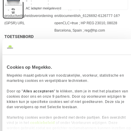
TECHNISCHE DETAILS
Eigenschap
Waarde
Algemene
https://support.hp.com/us-
45
W
productveiligheidsverordening
en/document/ish_6126692-6126777-16?
(GPSR) URL
openCLC=true ; HP REG 23010, 08028
Barcelona, Spain ; reg@hp.com
TOETSENBORD
Eigenschap
Waarde
Aanwijsapparaat
Touchpad
Full-size toetsenbord
✓︎
Toetsverlichting
✖︎
Cookies op Megekko.
Kleur toetsenbord
Grijs
Numeriek toetsenblok
✓︎
Megekko maakt gebruik van noodzakelijke, voorkeur, statistische en
marketing cookies en vergelijkbare technieken.
Indeling
QWERTY
Toetsenbord inbegrepen
✓︎
Door op "
Alles accepteren
" te klikken, stem je in met het plaatsen van
BRAND-SPECIFIEKE FUNCTIES
cookies door ons en onze 9 partners. Door op voorkeuren wijzigen te
kikken kun je specifieke cookies wel of niet goedkeuren. Deze sla je
Eigenschap
Waarde
HP Imagepad
✓︎
dan vervolgens op met Selectie toestaan.
HP Security tools
Ondersteuning voor Trusted Platform Module
Marketing cookies worden gedeeld met derde partijen. Een overzicht
(firmware-TPM)
cookiebeleid
vind je in het
of onder Voorkeuren wijzigen. Deze
HP Smart AC Adapter
✓︎
worden gebruikt zodat we gerichter reclamebanners kunnen inzetten op