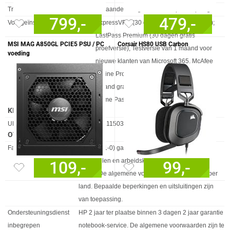
Trial-software
3 maanden lang 100 GB Dropbox-opslag
799,-
479,-
Voorgeïnstalleerde software
ExpressVPN (30 dagen gratis proefversie);
LastPass Premium (30 dagen gratis
MSI MAG A850GL PCIE5 PSU / PC
Corsair HS80 USB Carbon
proefversie), Testversie van 1 maand voor
voeding
nieuwe klanten van Microsoft 365, McAfee
Online Protection, 30 dagen evaluatie; 1
maand gratis proefversie van Adobe; PC
Game Pass, 3 maanden evaluatie
KENMERKEN
Eigenschap
Waarde
UNSPSC-code
43211503
OVERIGE SPECIFICATIES
Eigenschap
Waarde
Fabrieksgarantie
1 jaar (1-1-0) garantie omvat 1 jaar garantie op
onderdelen en arbeidskosten. Geen reparatie
109,-
99,-
onsite. De algemene voorwaarden verschillen per
land. Bepaalde beperkingen en uitsluitingen zijn
van toepassing.
Ondersteuningsdienst
HP 2 jaar ter plaatse binnen 3 dagen 2 jaar garantie
inbegrepen
notebook-service. De algemene voorwaarden zijn te