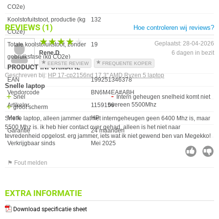
CO2e)
Koolstofuitstoot, productie (kg
132
REVIEWS
(1)
Hoe controleren wij reviews?
CO2e)
★★★★★
★★★★★
Geplaatst: 28-04-2026
Totale koolstofuitstoot, zonder
19
Rene.D
6 dagen in bezit
gebruiksfase (kg CO2e)
EERSTE REVIEW
FREQUENTE KOPER
PRODUCT INFORMATIE
Geschreven bij:
HP 17-cp2156nd 17.3" AMD Ryzen 5 laptop
EAN
199251346378
Snelle laptop
Vendorcode
BN6M4EA#ABH
Snel
Intern geheugen snelheid komt niet
overeen 5500Mhz
Artikelnr
1159156
groot scherm
Merk
HP
Snelle laptop, alleen jammer dat het interngeheugen geen 6400 Mhz is, maar
5500 Mhz is. ik heb hier contact over gehad, alleen is het niet naar
Garantie
24 maanden
tevredenheid opgelost. erg jammer, iets wat ik niet gewend ben van Megekko!
Verkrijgbaar sinds
Mei 2025
⚑ Fout melden
EXTRA INFORMATIE
Download specificatie sheet