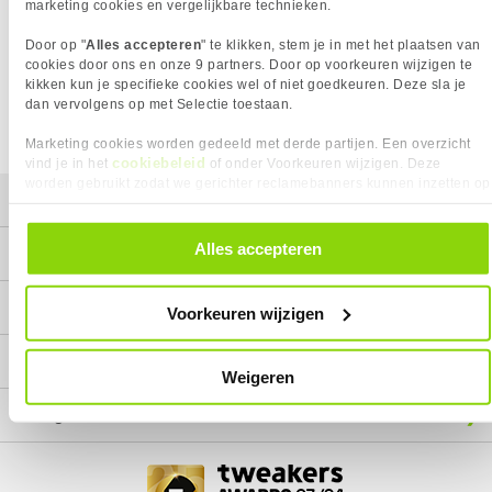
Het product dat je zocht is helaas niet meer beschikbaar.
marketing cookies en vergelijkbare technieken.
Wij doen ons uiterste best om al onze producten zo lang
Door op "
Alles accepteren
" te klikken, stem je in met het plaatsen van
mogelijk leverbaar te houden.
Helaas is dit product op dit
cookies door ons en onze 9 partners. Door op voorkeuren wijzigen te
moment bij geen van onze leveranciers leverbaar.
kikken kun je specifieke cookies wel of niet goedkeuren. Deze sla je
dan vervolgens op met Selectie toestaan.
We helpen je graag met een ander product uit de categorie
Laptops.
Marketing cookies worden gedeeld met derde partijen. Een overzicht
cookiebeleid
vind je in het
of onder Voorkeuren wijzigen. Deze
worden gebruikt zodat we gerichter reclamebanners kunnen inzetten op
Mijn gegevens
andere websites. In onze cookievoorkeuren vind je een overzicht van
alle cookies. Je kunt je gegeven toestemming altijd intrekken, dit doe je
door in de footer van onze website te klikken op ‘Cookievoorkeuren’
Alles accepteren
Service
onder het kopje ‘Mijn gegevens’.
Contact
Voorkeuren wijzigen
Megekko
Weigeren
Categorieën