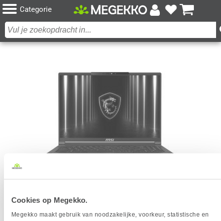
Categorie
MSI STEALTH 16 AI A2HWGG-027NL 16" CORE
Cookies op Megekko.
ULTRA 9 RTX 5070 GAMING LAPTOP
Megekko maakt gebruik van noodzakelijke, voorkeur, statistische en