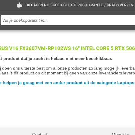
30 DAGEN NIET-GOED-GELD-TERUG-GARANTIE / GRATIS VERZENDE
SUS V16 FX3607VM-RP102WS 16" INTEL CORE 5 RTX 50
t product dat je zocht is helaas niet meer beschikbaar.
j doen ons uiterste best om al onze producten zo lang mogelijk leverb
laas is dit product op dit moment bij geen van onze leveranciers leverb
 helpen je graag met een ander product uit de categorie Laptops
Contact
Megekko