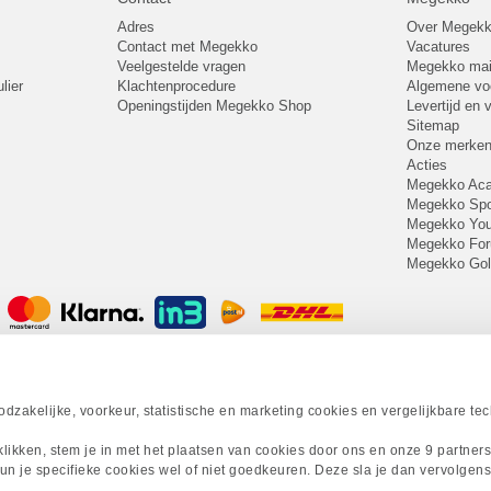
Adres
Over Megek
Contact met Megekko
Vacatures
Veelgestelde vragen
Megekko mail
lier
Klachtenprocedure
Algemene v
Openingstijden Megekko Shop
Levertijd en
Sitemap
Onze merke
Acties
Megekko A
Megekko Spo
Megekko Yo
Megekko Fo
Megekko Go
zakelijke, voorkeur, statistische en marketing cookies en vergelijkbare te
 klikken, stem je in met het plaatsen van cookies door ons en onze 9 partner
un je specifieke cookies wel of niet goedkeuren. Deze sla je dan vervolgens