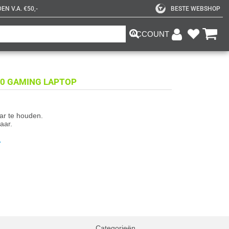
N V.A. €50,-
BESTE WEBSHOP
ACCOUNT
60 GAMING LAPTOP
aar te houden.
aar.
.
Categorieën