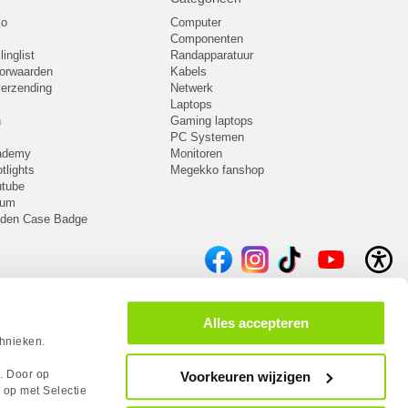
ko
Computer
Componenten
inglist
Randapparatuur
oorwaarden
Kabels
 verzending
Netwerk
Laptops
n
Gaming laptops
PC Systemen
cademy
Monitoren
tlights
Megekko fanshop
utube
rum
lden Case Badge
Alles accepteren
chnieken.
s. Door op
Voorkeuren wijzigen
 op met Selectie