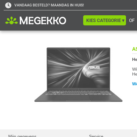
VANDAAG BESTELD? MAANDAG IN HUIS!
KIES CATEGORIE ▾
OF
A
He
Wi
He
We
Mijn gegevens
Service