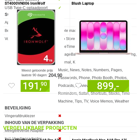
ST4000VN006 IronWolf
Blush Laptop
USB Type-C-oplaadpoort
✓︎
SOFTWARE
Eigenschap
Waarde
Apple Intelligence
✓︎
Besturingssysteem
Apple macOS
Voorgeïnstalleerde software
App Store, Books, Calendar, Contacts,
FaceTime, Find My, Freeform, Games,
GarageBand, Home, iMovie, iPhone Mirroring,
Journal, Keynote, Mail, Maps, Messages,
Music, News, Notes, Numbers, Pages,
Meest getoonde prijs
204,90
laatste 90 dagen:
Passwords, Phone, Photo Booth, Photos,
191,
899,-
90
Podcasts, Preview, QuickTime Player,
Reminders, Safari, Shortcuts, Stocks, Time
Machine, Tips, TV, Voice Memos, Weather
BEVEILIGING
Eigenschap
Waarde
Vingerafdruklezer
✖︎
INHOUD VAN DE VERPAKKING
VERGELIJKBARE PRODUCTEN
Eigenschap
Waarde
Meegeleverde Adapter
✖︎
Incl. Voedingsadapter
✖︎