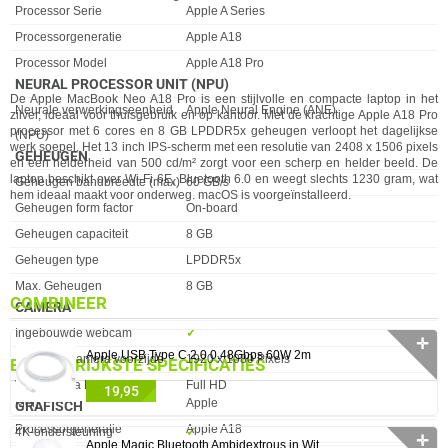
Processor Serie
Apple A Series
Processorgeneratie
Apple A18
Processor Model
Apple A18 Pro
NEURAL PROCESSOR UNIT (NPU)
De Apple MacBook Neo A18 Pro is een stijlvolle en compacte laptop in het
Eigenschap
Waarde
Neurale verwerkingseenheid
Apple Neural Engine (ANE)
zilver, ideaal voor thuisgebruik en op kantoor. Met de krachtige Apple A18 Pro
processor met 6 cores en 8 GB LPDDR5x geheugen verloopt het dagelijkse
(NPU)
werk soepel. Het 13 inch IPS-scherm met een resolutie van 2408 x 1506 pixels
GEHEUGEN
en een helderheid van 500 cd/m² zorgt voor een scherp en helder beeld. De
laptop beschikt over Wi-Fi 6E, Bluetooth 6.0 en weegt slechts 1230 gram, wat
Eigenschap
Waarde
Geheugen bandbreedte (max)
60 GB/s
hem ideaal maakt voor onderweg. macOS is voorgeïnstalleerd.
Geheugen form factor
On-board
Geheugen capaciteit
8 GB
Geheugen type
LPDDR5x
Max. Geheugen
8 GB
COMBINEER
CAMERA
Eigenschap
Waarde
Ingebouwde webcam
✓︎
✛
Apple USB Type C 2.0 0.48Gbps 60W 2m
Resolutie camera voorzijde
1920 x 1080 Pixels
BELANGRIJKSTE SPECIFICATIES
Voorcamera HD-type
Full HD
19,95
Eigenschap
Waarde
Merk
Apple
GRAFISCH
Processorgeneratie
Apple A18
Eigenschap
Waarde
4K-ondersteuning
✓︎
✛
Apple Magic Bluetooth Ambidextrous in Wit