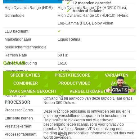
✓
12 maanden garantie!
High Dynamic Range (HDR)-
High Dynamic Range 10+ (HDR10 Plus),
✓
Achteraf betalen!
technologie
High Dynamic Range 10 (HDR10), Hybrid
Log-Gamma (HLG), Dolby Vision
LED backlight
✓︎
Marketingnaam
Liquid Retina
beeldschermtechnologie
Refresh Rate
60 Hz
GA NAAR
Schermverhouding
16:10
Pixeldichtheid
219 ppi
SPECIFICATIES
PRESTATIESCORE
VARIANTEN
Scherm resolutie
2408 x 1506 pixels
ACTIES
COMBINEER
PRODUCTVIDEO
ACTIES
RGB-kleurruimte
sRGB
VAAK SAMEN GEKOCHT
VERGELIJKBARE PRODUCTEN
GRATIS 1 JAAR NORTON 360 DELUXE!
Paneel Type
IPS
Ontvang nu bij aankoop van deze laptop 1 jaar gratis
PROCESSOR
Norton 360 Deluxe!
Eigenschap
Waarde
Processor Cores
6
Deze krachtige oplossing is ontworpen om jou en je
gezin op verschillende apparaten te beschermen.
Efficiënte kernen
4
Help scams te blokkeren met AI-gedreven
bescherming tegen scams, zorg voor privacy op
Prestatiekernen
2
openbare wifi met Secure VPN en ontvang een
melding als je persoonlijke informatie op het dark web
Processorfabrikant
Apple
wordt gevonden.