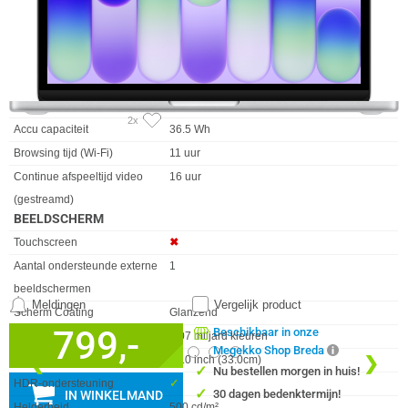
Introductie maand
Maart
Kleur Product
Zilver
Gebruik
Home en Office
Vormfactor
Clamshell
ACCU/BATTERIJ
2x
Eigenschap
Waarde
Accu capaciteit
36.5 Wh
Browsing tijd (Wi-Fi)
11 uur
Continue afspeeltijd video
16 uur
(gestreamd)
BEELDSCHERM
Eigenschap
Waarde
Touchscreen
✖︎
Aantal ondersteunde externe
1
beeldschermen
Meldingen
Vergelijk product
Scherm Coating
Glanzend
799,-
Beschikbaar in onze
Beeldscherm, aantal kleuren
1,07 miljard kleuren
Megekko Shop Breda
❮
❯
Scherm Diagonaal
13.0 inch (33.0cm)
✓
Nu bestellen morgen in huis!
HDR-ondersteuning
✓︎
✓
30 dagen bedenktermijn!
IN WINKELMAND
Helderheid
500 cd/m²