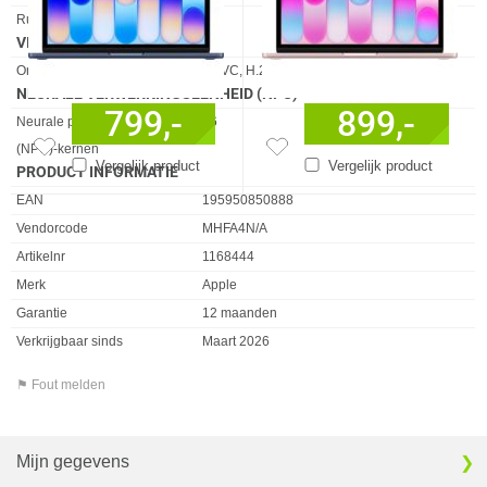
Eigenschap
Waarde
Ruimtelijke audio
✓︎
VIDEO
Eigenschap
Waarde
Ondersteunde videoformaten
HEVC, H.264, AV1
NEURALE VERWERKINGSEENHEID (NPU)
799,-
899,-
Eigenschap
Waarde
Neurale processor­eenheid
16
(NPU)-kernen
Vergelijk product
Vergelijk product
PRODUCT INFORMATIE
EAN
195950850888
Vendorcode
MHFA4N/A
Artikelnr
1168444
Merk
Apple
Garantie
12 maanden
Verkrijgbaar sinds
Maart 2026
⚑ Fout melden
Mijn gegevens