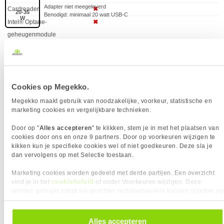
Cardreader
✖︎
20-35
W
Intel® Optane-
✖︎
geheugenmodule
geïnstalleerd
Opslagmedia
SSD
SSD Opslagcapaciteit
256 GB
Cookies op Megekko.
Soort optische drive
✖︎
Totale opslagcapaciteit
256 GB
Megekko maakt gebruik van noodzakelijke, voorkeur, statistische en
AUDIO
marketing cookies en vergelijkbare technieken.
PRODUCTVIDEO
Eigenschap
Waarde
Aantal ingebouwde
2
Door op "
Alles accepteren
" te klikken, stem je in met het plaatsen van
Voor het vertonen van deze youtube-video moeten cookies
luidsprekers
cookies door ons en onze 9 partners. Door op voorkeuren wijzigen te
geaccepteerd zijn.
kikken kun je specifieke cookies wel of niet goedkeuren. Deze sla je
Aantal microfoons
2
dan vervolgens op met Selectie toestaan.
Klik hier om je cookievoorkeuren te wijzigen.
Dolby technologieën
Dolby Digital, Dolby Digital Plus, Dolby Atmos
Marketing cookies worden gedeeld met derde partijen. Een overzicht
Ingebouwde microfoon
✓︎
cookiebeleid
vind je in het
of onder Voorkeuren wijzigen. Deze
Microfoonstanden
Voice Isolation, Wide Spectrum
worden gebruikt zodat we gerichter reclamebanners kunnen inzetten op
andere websites. In onze cookievoorkeuren vind je een overzicht van
Ondersteund audioformaat
AAC, MP3, ALAC, FLAC
alle cookies. Je kunt je gegeven toestemming altijd intrekken, dit doe je
NETWERK
door in de footer van onze website te klikken op ‘Cookievoorkeuren’
Alles accepteren
Eigenschap
Waarde
Bluetooth
✓︎