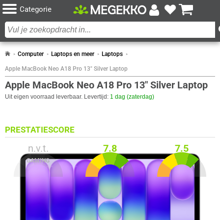
Categorie
Computer
Laptops en meer
Laptops
Apple MacBook Neo A18 Pro 13" Silver Laptop
Apple MacBook Neo A18 Pro 13" Silver Laptop
Uit eigen voorraad leverbaar. Levertijd:
1 dag (zaterdag)
PRESTATIESCORE
n.v.t.
7.8
7.5
GAMING
SCHOOL­GEBRUIK
ZAKELIJK GEBRUIK
SPECIFICATIES
DESIGN
Eigenschap
Waarde
Introductie jaar
2026