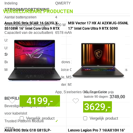
Indeling
QWERTY
STROOMVOORZIENING
VERGELIJKBARE PRODUCTEN
Eigenschap
Waarde
Aantal batterijcellen
4
Asus ROG Strix SCAR 16 G635LX-
MSI Vector 17 HX AI A2XWJG-056NL
Voedingsadapter Vermogen
400 W
S5108W 16" Intel Core Ultra 9 RTX
17" Intel Core Ultra 9 RTX 5090
Capaciteit van de accu/batterij
6578 mAh
5090 Gaming Laptop
Gaming Laptop
USB Power Delivery
✓︎
USB Type-C-oplaadpoort
✓︎
SOFTWARE
Eigenschap
Waarde
Besturingssysteem
Windows 11 Home
Meegeleverde software
AI Noise Cancellation Pro, Discrete Graphics
Mode, MSI AI Engine, MSI App Player, MSI
Center, MSI Companion, Nahimic 3, Nvidia
App, Steelseries GG, True Color
Meest getoonde prijs
3749,00
laatste 90 dagen:
4199,-
BEVEILIGING
3629,-
Eigenschap
Waarde
Bevestigingsmogelijkheid
✓︎
voor kabelslot
Vergelijk product
Vergelijk product
Trusted Platform Module
✓︎
(TPM)
Asus ROG Strix G18 G815LP-
Lenovo Legion Pro 7 16IAX10H 16"