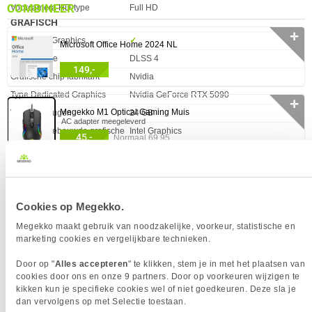
COMBINEER
Voorcamera HD-type
Full HD
GRAFISCH
✛
Eigenschap
Waarde
Dedicated Graphics
✓︎
Microsoft Office Home 2024 NL
DLSS versie
DLSS 4
149,-
Grafische chip fabrikant
Nvidia
Type Dedicated Graphics
Nvidia GeForce RTX 5090
✛
Megekko M1 Optical Gaming Muis
Videogeheugen
24 GB
400
Familie ingebouwde grafische
Intel Graphics
W
45,-
Normaal 69,95
adapter
Ingebouwde grafische adapter
✓︎
✛
ACT Laptopstandaard. aluminium. inklapbaar.
traploos in hoogte verstelbaar
Interne-GPU-fabrikant
Intel
(Integrated) Graphics
Intel Graphics
28,-
Cookies op Megekko.
Normaal 32,95
VGA Geheugen type
GDDR7
Megekko maakt gebruik van noodzakelijke, voorkeur, statistische en
POORTEN & INTERFACES
✛
marketing cookies en vergelijkbare technieken.
ACT USB-C 4K MST dockingstation
Eigenschap
Waarde
Ethernet (RJ-45)
1 x
Door op "
Alles accepteren
" te klikken, stem je in met het plaatsen van
58,-
HDMI uit
1 x
Normaal 64,95
cookies door ons en onze 9 partners. Door op voorkeuren wijzigen te
kikken kun je specifieke cookies wel of niet goedkeuren. Deze sla je
USB aansluitingen
2x USB-C (TB5), 3x USB 3.2 (Gen1)
dan vervolgens op met Selectie toestaan.
✛
Thunderbolt aansluiting
2 x