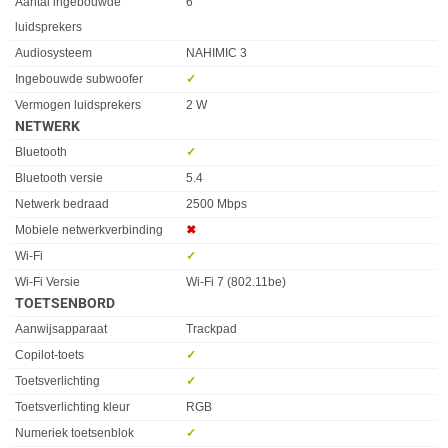
Eigenschap
Waarde
Aantal ingebouwde
6
luidsprekers
Audiosysteem
NAHIMIC 3
Ingebouwde subwoofer
✓︎
Vermogen luidsprekers
2 W
NETWERK
Eigenschap
Waarde
Bluetooth
✓︎
Bluetooth versie
5.4
Netwerk bedraad
2500 Mbps
Mobiele netwerkverbinding
✖︎
Wi-Fi
✓︎
Wi-Fi Versie
Wi-Fi 7 (802.11be)
TOETSENBORD
Eigenschap
Waarde
Aanwijsapparaat
Trackpad
Copilot-toets
✓︎
Toetsverlichting
✓︎
Toetsverlichting kleur
RGB
Numeriek toetsenblok
✓︎