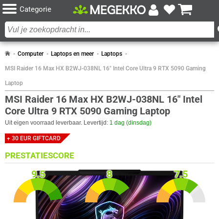
Categorie
Computer
Laptops en meer
Laptops
MSI Raider 16 Max HX B2WJ-038NL 16" Intel Core Ultra 9 RTX 5090 Gaming
Laptop
MSI Raider 16 Max HX B2WJ-038NL 16" Intel
Core Ultra 9 RTX 5090 Gaming Laptop
Uit eigen voorraad leverbaar. Levertijd:
1 dag (dinsdag)
+ 30 EUR GIFTCARD
PRESTATIESCORE
9.5
8
7.5
GAMING
SCHOOL­GEBRUIK
ZAKELIJK GEBRUIK
SPECIFICATIES