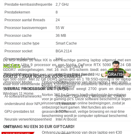
Prestatie-kernbasisfrequentie
2,7 GHz
Prestatiekernen
8
Processor aantal threads
24
Processor basisvermogen
55 W
Processor cache
36 MB
Processor cache type
Smart Cache
Processor socket
BGA 2114
Processorfabrikant
Intel
De MSI Raider 16 Max HX is een krachtige gaming laptop uitgerust met een
Intel Core Ultra 9 processor en een Nvidia GeForce RTX 5090 met 24 GB
ACTIES
Processor Serie
Intel Core Ultra 9
GDDR7 videogeheugen. Het 16 inch IPS-scherm biedt een resolutie van
Processorgeneratie
Intel Core Ultra Series 2
2560x1600 pixels met een verversingssnelheid van 240 Hz en een helderheid
GRATIS 1 JAAR NORTON VOOR GAMERS!
van 500 cd/m². Met 32 GB DDR5 geheugen en 1 TB SSD-opslag is de laptop
Processor Model
275HX
Ontvang nu bij aankoop van deze laptop 1 jaar gratis
klaar voor veeleisende games. Connectiviteit is uitstekend dankzij Thunderbolt
Norton voor gamers!
NEURAL PROCESSOR UNIT (NPU)
5, Wi-Fi 7 en Bluetooth 5.4. Het geheel weegt 2700 gram en draait op
Windows 11 Home.
Norton 360 for Gamers biedt uitgebreide beveiliging
Eigenschap
Waarde
AI-softwareframeworks
DirectML, OpenVINO, Windows ML, ONNX
voor je gaming-pc's. Deze software beschermt je tegen
virussen, malware en online bedreigingen, zodat je
ondersteund door NPU
RT, WebNN
onbezorgd kunt gamen. Met functies als een
GPU-prestaties tot
8 TOPs
geavanceerd firewall, veilige browsing en real-time
bescherming wordt je computer optimaal beschermd.
Neurale verwerkingseenheid
Intel AI Boost
ONTVANG NU EEN 30 EUR GIFTCARD!
(NPU)
Ontvang nu bij aankoop van deze laptop een €30
+ 30 EUR GIFTCARD