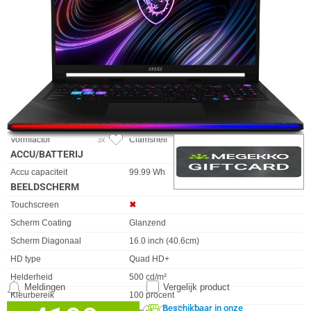
DESIGN
Eigenschap
Waarde
Kabelslot sleuf type
Kensington
Kleur Product
Zwart
Kleurnaam
Core Black
Gebruik
Gaming
Materiaal behuizing
Metaal, Kunststof
Originele merknaam
MSI
Vormfactor
Clamshell
3x
ACCU/BATTERIJ
Eigenschap
Waarde
Accu capaciteit
99.99 Wh
BEELDSCHERM
Eigenschap
Waarde
Touchscreen
✖︎
Scherm Coating
Glanzend
Scherm Diagonaal
16.0 inch (40.6cm)
HD type
Quad HD+
Helderheid
500 cd/m²
Meldingen
Vergelijk product
Kleurbereik
100 procent
Beschikbaar in onze