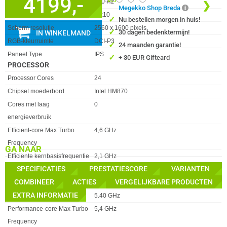
4199,-
Refresh Rate
240 Hz
❮
❯
Megekko Shop Breda
Schermverhouding
16:10
✓
Nu bestellen morgen in huis!
Scherm resolutie
2560 x 1600 pixels
✓
30 dagen bedenktermijn!
IN WINKELMAND
RGB-kleurruimte
DCI-P3
✓
24 maanden garantie!
Paneel Type
IPS
✓
+ 30 EUR Giftcard
PROCESSOR
Eigenschap
Waarde
Processor Cores
24
Chipset moederbord
Intel HM870
Cores met laag
0
energieverbruik
Efficient-core Max Turbo
4,6 GHz
Frequency
GA NAAR
Efficiënte kernbasisfrequentie
2,1 GHz
SPECIFICATIES
PRESTATIESCORE
VARIANTEN
Efficiënte kernen
16
COMBINEER
ACTIES
VERGELIJKBARE PRODUCTEN
Maximaal turbovermogen
160 W
EXTRA INFORMATIE
Processor Snelheid
5.40 GHz
Performance-core Max Turbo
5,4 GHz
Frequency