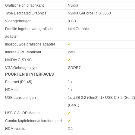
Grafische chip fabrikant
Nvidia
Type Dedicated Graphics
Nvidia GeForce RTX 5060
Videogeheugen
8 GB
Familie ingebouwde grafische
Intel Graphics
adapter
Ingebouwde grafische adapter
✓︎
Interne-GPU-fabrikant
Intel
NVIDIA G-SYNC
✓︎
VGA Geheugen type
GDDR7
POORTEN & INTERFACES
Eigenschap
Waarde
Ethernet (RJ-45)
1 x
HDMI uit
1 x
USB aansluitingen
1x USB 3.2 (Gen2), 1x USB-C 3.2 (Gen2)
(Gen1)
USB-C Alt DP Modus
✓︎
Combo koptelefoon/microfoon port
✓︎
HDMI versie
2.1