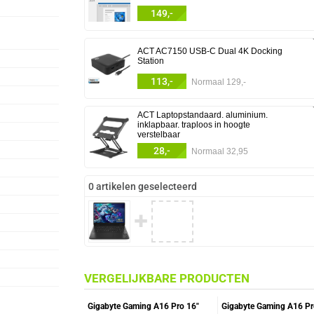
149,-
ACT AC7150 USB-C Dual 4K Docking
Station
113,-
Normaal 129,-
ACT Laptopstandaard. aluminium.
inklapbaar. traploos in hoogte
verstelbaar
28,-
Normaal 32,95
0 artikelen geselecteerd
✚
VERGELIJKBARE PRODUCTEN
Gigabyte Gaming A16 Pro 16"
Gigabyte Gaming A16 Pr