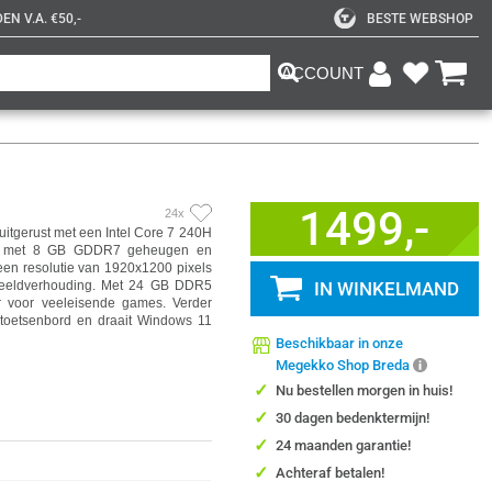
N V.A. €50,-
BESTE WEBSHOP
ACCOUNT
1499,-
24x
tgerust met een Intel Core 7 240H
rt met 8 GB GDDR7 geheugen en
een resolutie van 1920x1200 pixels
beeldverhouding. Met 24 GB DDR5
IN WINKELMAND
 voor veeleisende games. Verder
t toetsenbord en draait Windows 11
Beschikbaar in onze
Megekko Shop Breda
✓
Nu bestellen morgen in huis!
✓
30 dagen bedenktermijn!
✓
24 maanden garantie!
✓
Achteraf betalen!