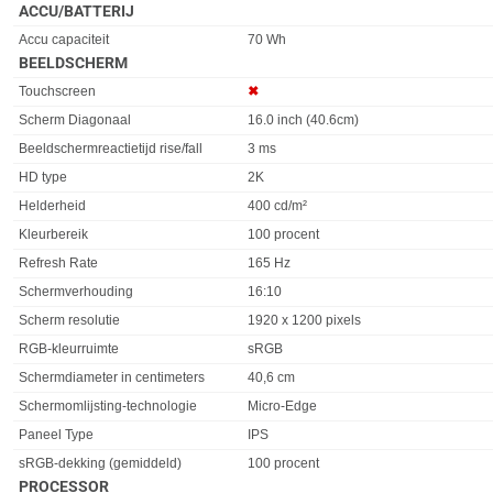
ACCU/BATTERIJ
Eigenschap
Waarde
Accu capaciteit
70 Wh
BEELDSCHERM
Eigenschap
Waarde
Touchscreen
✖︎
Scherm Diagonaal
16.0 inch (40.6cm)
Beeldschermreactietijd rise/fall
3 ms
HD type
2K
Helderheid
400 cd/m²
Kleurbereik
100 procent
Refresh Rate
165 Hz
Schermverhouding
16:10
Scherm resolutie
1920 x 1200 pixels
RGB-kleurruimte
sRGB
Schermdiameter in centimeters
40,6 cm
Schermomlijsting-technologie
Micro-Edge
Paneel Type
IPS
sRGB-dekking (gemiddeld)
100 procent
PROCESSOR