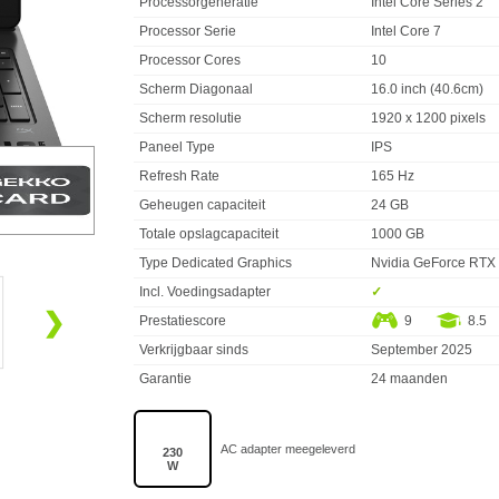
Processorgeneratie
Intel Core Series 2
Processor Serie
Intel Core 7
Processor Cores
10
Scherm Diagonaal
16.0 inch (40.6cm)
Scherm resolutie
1920 x 1200 pixels
Paneel Type
IPS
Refresh Rate
165 Hz
Geheugen capaciteit
24 GB
Totale opslagcapaciteit
1000 GB
Type Dedicated Graphics
Nvidia GeForce RTX
Incl. Voedingsadapter
✓︎
❯
Prestatiescore
9
8.5
Verkrijgbaar sinds
September 2025
Garantie
24 maanden
230
W