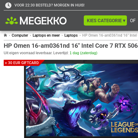
VOOR 22:30 BESTELD? MORGEN IN HUIS!
KIES CATEGORIE ▾
OF
Computer
Laptops en meer
Laptops
HP Omen 16-am0361nd 16" Intel
HP Omen 16-am0361nd 16" Intel Core 7 RTX 50
Uit eigen voorraad leverbaar. Levertijd:
1 dag (zaterdag)
+ 30 EUR GIFTCARD