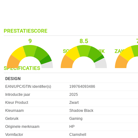
PRESTATIESCORE
9
8.5
GAMING
SCHOOL­GEBRUIK
ZAKELIJK
SPECIFICATIES
DESIGN
Eigenschap
Waarde
EAN/UPC/GTIN identifier(s)
199764093486
Introductie jaar
2025
Kleur Product
Zwart
Kleurnaam
Shadow Black
Gebruik
Gaming
Originele merknaam
HP
Vormfactor
Clamshell