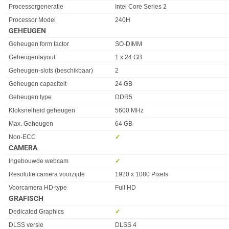
Processorgeneratie
Intel Core Series 2
Processor Model
240H
GEHEUGEN
Eigenschap
Waarde
Geheugen form factor
SO-DIMM
Geheugenlayout
1 x 24 GB
Geheugen-slots (beschikbaar)
2
Geheugen capaciteit
24 GB
Geheugen type
DDR5
Kloksnelheid geheugen
5600 MHz
Max. Geheugen
64 GB
Non-ECC
✓︎
CAMERA
Eigenschap
Waarde
Ingebouwde webcam
✓︎
Resolutie camera voorzijde
1920 x 1080 Pixels
Voorcamera HD-type
Full HD
GRAFISCH
Eigenschap
Waarde
Dedicated Graphics
✓︎
DLSS versie
DLSS 4