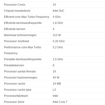
Eigenschap
Waarde
Processor Cores
10
Chipset moederbord
Intel SoC
Efficient-core Max Turbo Frequency
4 GHz
Efficiënte kernbasisfrequentie
1,8 GHz
Efficiënte kernen
4
Maximaal turbovermogen
115 W
Processor Snelheid
5.20 GHz
Performance-core Max Turbo
5,2 GHz
Frequency
Prestatie-kernbasisfrequentie
2,5 GHz
Prestatiekernen
6
Processor aantal threads
16
Processor basisvermogen
45 W
Processor cache
24 MB
Processor cache type
L3
Processorfabrikant
Intel
Processor Serie
Intel Core 7