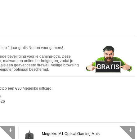
top 1 jaar gratis Norton voor gamers!
eide beveiliging voor je gaming-pc's. Deze
n, malware en online bedreigingen, zodat je
als een geavanceerd firewall, veilige browsing
computer optimaal beschermd.
ptop een €30 Megekko giftcard!
6
026
✛
✛
Megekko M1 Optical Gaming Muis