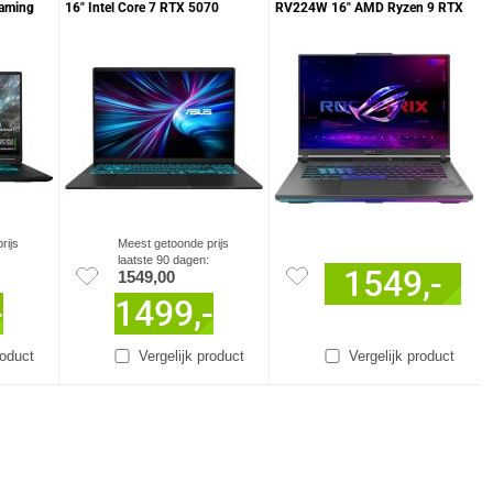
Gaming
16" Intel Core 7 RTX 5070
RV224W 16" AMD Ryzen 9 RTX
Laptop
5060 Gaming Laptop
rijs
Meest getoonde prijs
laatste 90 dagen:
1549,-
1549,00
-
1499,-
roduct
Vergelijk product
Vergelijk product