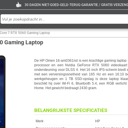
30 DAGEN NIET-GOED-GELD-TERUG-GARANTIE / GRATIS VERZENDE
 Core 7 RTX 5060 Gaming Laptop
60 Gaming Laptop
De HP Omen 16-am0361nd is een krachtige gaming laptop ui
processor en een Nvidia GeForce RTX 5060 videokaa
ondersteuning voor DLSS 4. Het 16 inch IPS-scherm biedt 
met een verversingssnelheid van 165 Hz en een 16:10 
werkgeheugen en 1 TB SSD-opslag is deze laptop klaar
beschikt hij over Wi-Fi 6, Bluetooth 5.4, een RGB verlich
Home. Het gewicht bedraagt 2430 gram.
BELANGRIJKSTE SPECIFICATIES
Eigenschap
Waarde
Merk
HP