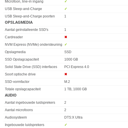
Microfoon, line-in ingang
✓︎
USB Sleep-and-Charge
✓︎
USB Sleep-and-Charge poorten
1
OPSLAGMEDIA
Eigenschap
Waarde
Aantal geïnstalleerde SSD's
1
Cardreader
✖︎
NVM Express (NVMe) ondersteuning
✓︎
Opslagmedia
SSD
SSD Opslagcapaciteit
1000 GB
Solid State Drive (SSD) interfaces
PCI Express 4.0
Soort optische drive
✖︎
SSD-vormfactor
M.2
Totale opslagcapaciteit
1 TB, 1000 GB
AUDIO
Eigenschap
Waarde
Aantal ingebouwde luidsprekers
2
Aantal microfoons
2
Audiosysteem
DTS:X Ultra
Ingebouwde luidsprekers
✓︎