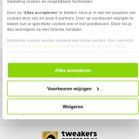
Het product dat je zocht is helaas niet meer beschikbaar.
marketing cookies en vergelijkbare technieken.
Wij doen ons uiterste best om al onze producten zo lang
Door op "
Alles accepteren
" te klikken, stem je in met het plaatsen van
mogelijk leverbaar te houden.
Helaas is dit product op dit
cookies door ons en onze 9 partners. Door op voorkeuren wijzigen te
moment bij geen van onze leveranciers leverbaar.
kikken kun je specifieke cookies wel of niet goedkeuren. Deze sla je
dan vervolgens op met Selectie toestaan.
We helpen je graag met een ander product uit de categorie
Laptops.
Marketing cookies worden gedeeld met derde partijen. Een overzicht
cookiebeleid
vind je in het
of onder Voorkeuren wijzigen. Deze
worden gebruikt zodat we gerichter reclamebanners kunnen inzetten op
Mijn gegevens
andere websites. In onze cookievoorkeuren vind je een overzicht van
alle cookies. Je kunt je gegeven toestemming altijd intrekken, dit doe je
door in de footer van onze website te klikken op ‘Cookievoorkeuren’
Alles accepteren
Service
onder het kopje ‘Mijn gegevens’.
Contact
Voorkeuren wijzigen
Megekko
Weigeren
Categorieën