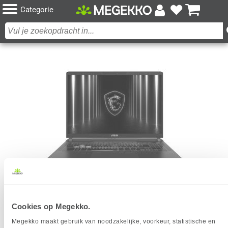
Categorie
MSI VECTOR 16 HX AI A2XWIG-209NL 16" CORE
Cookies op Megekko.
ULTRA 9 275HX RTX 5080 GAMING LAPTOP
Megekko maakt gebruik van noodzakelijke, voorkeur, statistische en