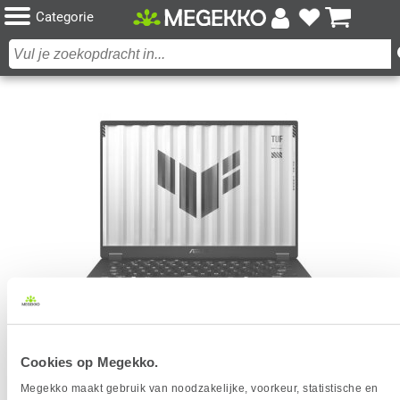
Categorie
ASUS TUF GAMING A14 FA401UM-RG010W 14"
Cookies op Megekko.
RYZEN 7 RTX 5060 GAMING LAPTOP
Megekko maakt gebruik van noodzakelijke, voorkeur, statistische en