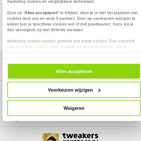
Het product dat je zocht is helaas niet meer beschikbaar.
marketing cookies en vergelijkbare technieken.
Wij doen ons uiterste best om al onze producten zo lang
Door op "
Alles accepteren
" te klikken, stem je in met het plaatsen van
mogelijk leverbaar te houden.
Helaas is dit product op dit
cookies door ons en onze 9 partners. Door op voorkeuren wijzigen te
moment bij geen van onze leveranciers leverbaar.
kikken kun je specifieke cookies wel of niet goedkeuren. Deze sla je
dan vervolgens op met Selectie toestaan.
We helpen je graag met een ander product uit de categorie
Laptops.
Marketing cookies worden gedeeld met derde partijen. Een overzicht
cookiebeleid
vind je in het
of onder Voorkeuren wijzigen. Deze
worden gebruikt zodat we gerichter reclamebanners kunnen inzetten op
Mijn gegevens
andere websites. In onze cookievoorkeuren vind je een overzicht van
alle cookies. Je kunt je gegeven toestemming altijd intrekken, dit doe je
door in de footer van onze website te klikken op ‘Cookievoorkeuren’
Alles accepteren
Service
onder het kopje ‘Mijn gegevens’.
Contact
Voorkeuren wijzigen
Megekko
Weigeren
Categorieën