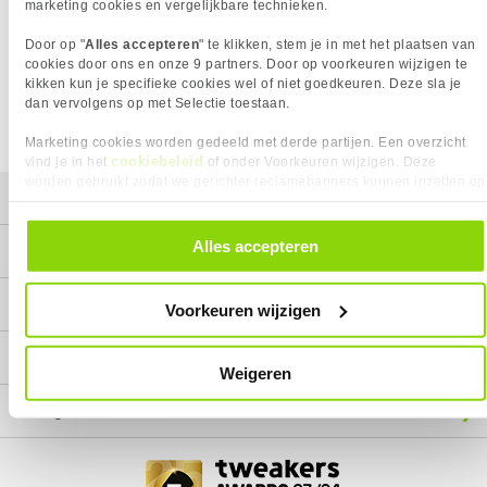
Het product dat je zocht is helaas niet meer beschikbaar.
marketing cookies en vergelijkbare technieken.
Wij doen ons uiterste best om al onze producten zo lang
Door op "
Alles accepteren
" te klikken, stem je in met het plaatsen van
mogelijk leverbaar te houden.
Helaas is dit product op dit
cookies door ons en onze 9 partners. Door op voorkeuren wijzigen te
moment bij geen van onze leveranciers leverbaar.
kikken kun je specifieke cookies wel of niet goedkeuren. Deze sla je
dan vervolgens op met Selectie toestaan.
We helpen je graag met een ander product uit de categorie
Laptops.
Marketing cookies worden gedeeld met derde partijen. Een overzicht
cookiebeleid
vind je in het
of onder Voorkeuren wijzigen. Deze
worden gebruikt zodat we gerichter reclamebanners kunnen inzetten op
Mijn gegevens
andere websites. In onze cookievoorkeuren vind je een overzicht van
alle cookies. Je kunt je gegeven toestemming altijd intrekken, dit doe je
door in de footer van onze website te klikken op ‘Cookievoorkeuren’
Alles accepteren
Service
onder het kopje ‘Mijn gegevens’.
Contact
Voorkeuren wijzigen
Megekko
Weigeren
Categorieën