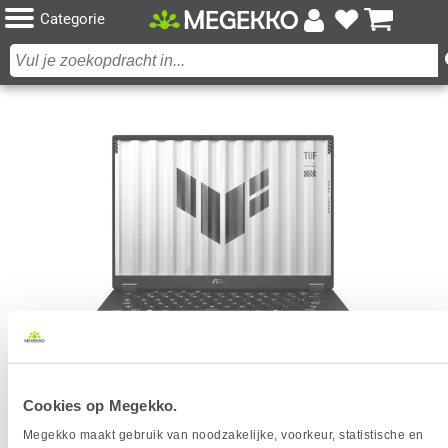
Categorie
ASUS TUF GAMING A14 FA401UM-RG010W 14"
Cookies op Megekko.
RYZEN 7 RTX 5060 GAMING LAPTOP
Megekko maakt gebruik van noodzakelijke, voorkeur, statistische en