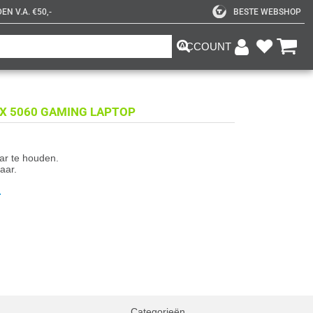
N V.A. €50,-
BESTE WEBSHOP
ACCOUNT
TX 5060 GAMING LAPTOP
aar te houden.
aar.
.
Categorieën