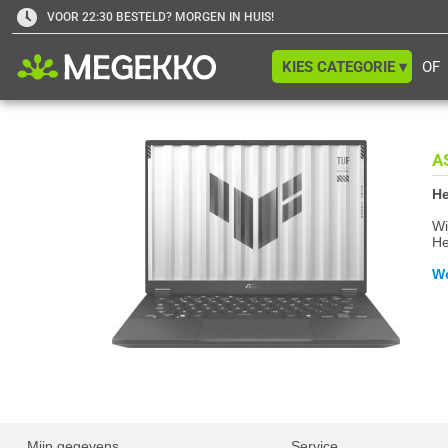
VOOR 22:30 BESTELD? MORGEN IN HUIS!
KIES CATEGORIE ▾
OF
A
He
Wi
He
We
Mijn gegevens
Service