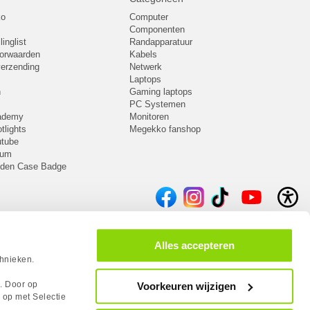
ko
Computer
Componenten
inglist
Randapparatuur
oorwaarden
Kabels
 verzending
Netwerk
Laptops
n
Gaming laptops
PC Systemen
cademy
Monitoren
tlights
Megekko fanshop
utube
rum
lden Case Badge
Alles accepteren
chnieken.
s. Door op
Voorkeuren wijzigen
 op met Selectie