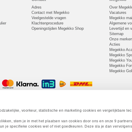
Adres
Over Megek
Contact met Megekko
Vacatures
Veelgestelde vragen
Megekko mail
lier
Klachtenprocedure
Algemene v
Openingstijden Megekko Shop
Levertijd en
Sitemap
Onze merke
Acties
Megekko A
Megekko Spo
Megekko Yo
Megekko Fo
Megekko Go
zakelijke, voorkeur, statistische en marketing cookies en vergelijkbare te
 klikken, stem je in met het plaatsen van cookies door ons en onze 9 partner
un je specifieke cookies wel of niet goedkeuren. Deze sla je dan vervolgens