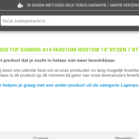
30 DAGEN NIET-GOED-GELD-TERUG-GARANTIE / GRATIS VERZENDE
SUS TUF GAMING A14 FA401UM-RG010W 14" RYZEN 7 R
t product dat je zocht is helaas niet meer beschikbaar.
j doen ons uiterste best om al onze producten zo lang mogelijk leverb
laas is dit product op dit moment bij geen van onze leveranciers leverb
 helpen je graag met een ander product uit de categorie Laptops
Contact
Megekko