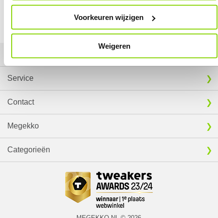
Vergelijk product
Vergelijk product
⚑ Fout melden
Voorkeuren wijzigen
Weigeren
Mijn gegevens
Service
Contact
Megekko
Categorieën
MEGEKKO.NL © 2026