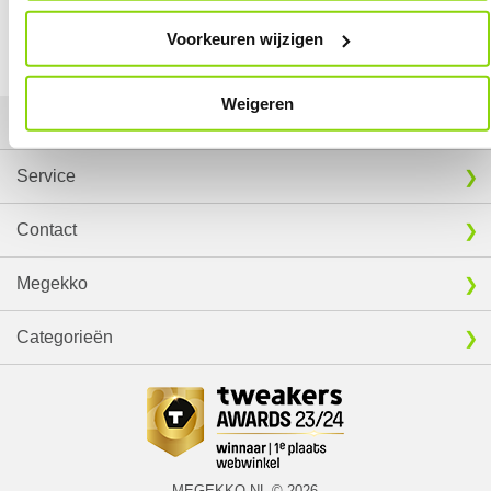
⚑ Fout melden
Vergelijk product
Vergelijk product
Voorkeuren wijzigen
Weigeren
Mijn gegevens
Service
Contact
Megekko
Categorieën
MEGEKKO.NL © 2026