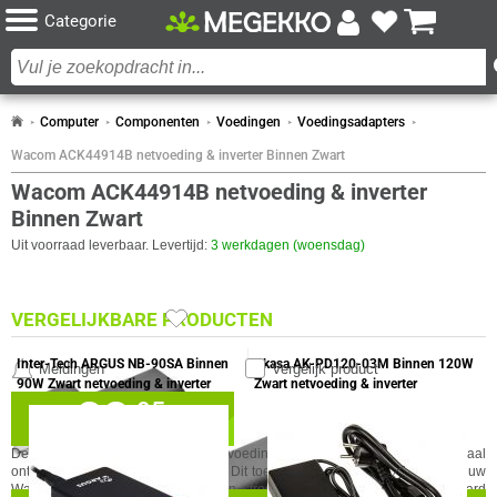
Categorie
Computer
Componenten
Voedingen
Voedingsadapters
Wacom ACK44914B netvoeding & inverter Binnen Zwart
Wacom ACK44914B netvoeding & inverter
Binnen Zwart
Uit voorraad leverbaar. Levertijd:
3 werkdagen (woensdag)
VERGELIJKBARE PRODUCTEN
Inter-Tech ARGUS NB-90SA Binnen
Akasa AK-PD120-03M Binnen 120W
Meldingen
Vergelijk product
90W Zwart netvoeding & inverter
Zwart netvoeding & inverter
33,
✓
95
30 dagen bedenktermijn!
✓
24 maanden garantie!
De Wacom ACK44914B is een netvoeding en inverter in het zwart, speciaal
GA NAAR
✓
Achteraf betalen!
ontworpen voor Wacom-apparaten. Dit toebehoren maakt het mogelijk om uw
IN WINKELMAND
Wacom-apparatuur gemakkelijk van stroom te voorzien via een standaard
SPECIFICATIES