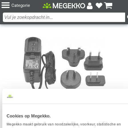
Categorie
STARTECH.COM DC POWER ADAPTER 5V, 3A
Cookies op Megekko.
VOEDINGSADAPTER
Megekko maakt gebruik van noodzakelijke, voorkeur, statistische en