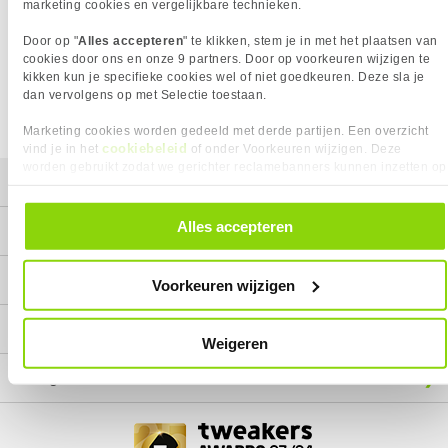
Het product dat je zocht is helaas niet meer beschikbaar.
marketing cookies en vergelijkbare technieken.
Wij doen ons uiterste best om al onze producten zo lang
Door op "
Alles accepteren
" te klikken, stem je in met het plaatsen van
mogelijk leverbaar te houden.
Helaas is dit product op dit
cookies door ons en onze 9 partners. Door op voorkeuren wijzigen te
moment bij geen van onze leveranciers leverbaar.
kikken kun je specifieke cookies wel of niet goedkeuren. Deze sla je
dan vervolgens op met Selectie toestaan.
We helpen je graag met een ander product uit de categorie
Voedingsadapters.
Marketing cookies worden gedeeld met derde partijen. Een overzicht
cookiebeleid
vind je in het
of onder Voorkeuren wijzigen. Deze
worden gebruikt zodat we gerichter reclamebanners kunnen inzetten op
Mijn gegevens
andere websites. In onze cookievoorkeuren vind je een overzicht van
alle cookies. Je kunt je gegeven toestemming altijd intrekken, dit doe je
door in de footer van onze website te klikken op ‘Cookievoorkeuren’
Alles accepteren
Service
onder het kopje ‘Mijn gegevens’.
Contact
Voorkeuren wijzigen
Megekko
Weigeren
Categorieën