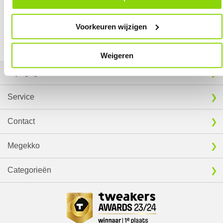
onder het kopje ‘Mijn gegevens’.
19,
18,
95
95
EXTRA INFORMATIE
Voorkeuren wijzigen
Vergelijk product
Vergelijk product
Download specificatie sheet
Weigeren
Mijn gegevens
Service
Contact
Megekko
Categorieën