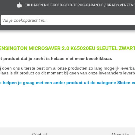
30 DAGEN NIET-GOED-GELD-TERUG-GARANTIE / GRATIS VERZENDE
ENSINGTON MICROSAVER 2.0 K65020EU SLEUTEL ZWART,
t product dat je zocht is helaas niet meer beschikbaar.
j doen ons uiterste best om al onze producten zo lang mogelijk leverb
laas is dit product op dit moment bij geen van onze leveranciers leverb
 helpen je graag met een ander product uit de categorie Sloten e
Contact
Megekko