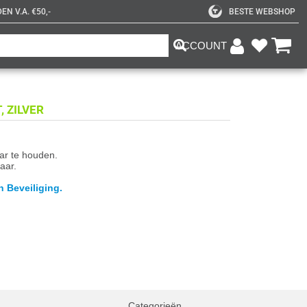
N V.A. €50,-
BESTE WEBSHOP
ACCOUNT
 ZILVER
aar te houden.
aar.
n Beveiliging.
Categorieën