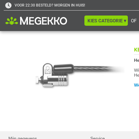
VOOR 22:30 BESTELD? MORGEN IN HUIS!
KIES CATEGORIE ▾
OF
K
He
Wi
He
We
Mijn gegevens
Service