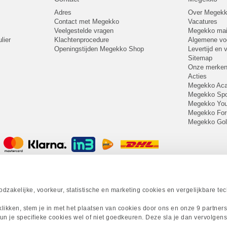
Adres
Over Megek
Contact met Megekko
Vacatures
Veelgestelde vragen
Megekko mail
lier
Klachtenprocedure
Algemene v
Openingstijden Megekko Shop
Levertijd en
Sitemap
Onze merke
Acties
Megekko A
Megekko Spo
Megekko Yo
Megekko Fo
Megekko Go
zakelijke, voorkeur, statistische en marketing cookies en vergelijkbare te
 klikken, stem je in met het plaatsen van cookies door ons en onze 9 partner
un je specifieke cookies wel of niet goedkeuren. Deze sla je dan vervolgens