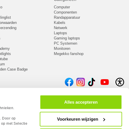
ko
Computer
Componenten
inglist
Randapparatuur
oorwaarden
Kabels
 verzending
Netwerk
Laptops
n
Gaming laptops
PC Systemen
cademy
Monitoren
tlights
Megekko fanshop
utube
rum
lden Case Badge
Alles accepteren
chnieken.
s. Door op
Voorkeuren wijzigen
 op met Selectie