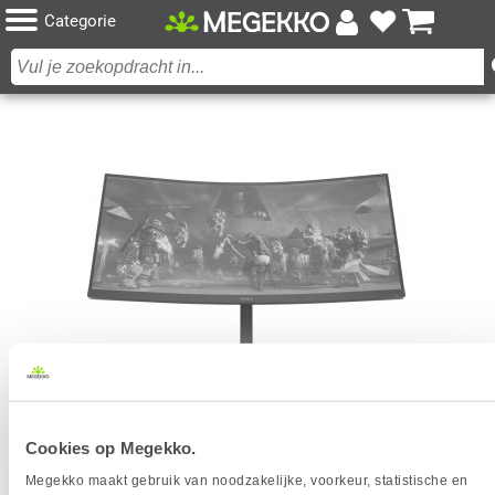
Categorie
HP OMEN 34C 34" WIDE QUAD HD 165HZ CURVED
Cookies op Megekko.
VA GAMING MONITOR
Megekko maakt gebruik van noodzakelijke, voorkeur, statistische en