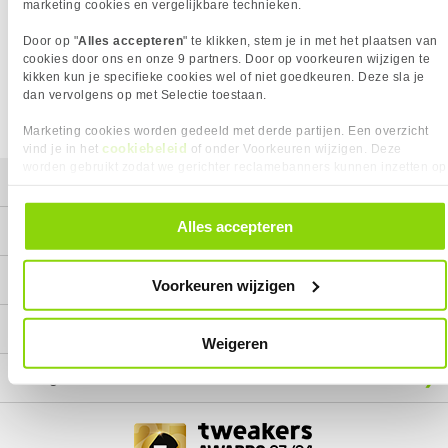
Het product dat je zocht is helaas niet meer beschikbaar.
marketing cookies en vergelijkbare technieken.
Wij doen ons uiterste best om al onze producten zo lang
Door op "
Alles accepteren
" te klikken, stem je in met het plaatsen van
mogelijk leverbaar te houden.
Helaas is dit product op dit
cookies door ons en onze 9 partners. Door op voorkeuren wijzigen te
moment bij geen van onze leveranciers leverbaar.
kikken kun je specifieke cookies wel of niet goedkeuren. Deze sla je
dan vervolgens op met Selectie toestaan.
We helpen je graag met een ander product uit de categorie
Monitoren.
Marketing cookies worden gedeeld met derde partijen. Een overzicht
cookiebeleid
vind je in het
of onder Voorkeuren wijzigen. Deze
worden gebruikt zodat we gerichter reclamebanners kunnen inzetten op
Mijn gegevens
andere websites. In onze cookievoorkeuren vind je een overzicht van
alle cookies. Je kunt je gegeven toestemming altijd intrekken, dit doe je
door in de footer van onze website te klikken op ‘Cookievoorkeuren’
Alles accepteren
Service
onder het kopje ‘Mijn gegevens’.
Contact
Voorkeuren wijzigen
Megekko
Weigeren
Categorieën