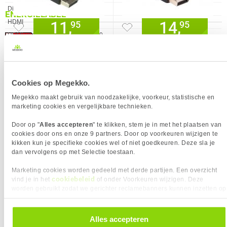
Displayport versie
1.2
ENERGIELABEL
11,
14,
HDMI
✓︎
95
95
HDMI versie
2.0
Mini DisplayPort kwantiteit
0
USB-C
✖︎
AUDIO
VERGELIJKBARE PRODUCTEN
Cookies op Megekko.
Eigenschap
Waarde
Ingebouwde microfoon
✖︎
Philips Evnia 32M2C5501/00 32"
AOC Gaming CQ32G4VE 32" QHD
ERGONOMIE
Megekko maakt gebruik van noodzakelijke, voorkeur, statistische en
QHD 180Hz Curved VA Gaming
180Hz Curved VA Gaming Monitor
marketing cookies en vergelijkbare technieken.
Eigenschap
Waarde
Bereik kantelhoek
-2 - 18°
Monitor
Portretstand
✖︎
Door op "
Alles accepteren
" te klikken, stem je in met het plaatsen van
cookies door ons en onze 9 partners. Door op voorkeuren wijzigen te
Draaibaar
✖︎
kikken kun je specifieke cookies wel of niet goedkeuren. Deze sla je
Hoogte verstelbaar
✖︎
dan vervolgens op met Selectie toestaan.
Kantelbaar
✓︎
Marketing cookies worden gedeeld met derde partijen. Een overzicht
On Screen Display (OSD)
✓︎
cookiebeleid
vind je in het
of onder Voorkeuren wijzigen. Deze
Schermdiameter in
80 cm
worden gebruikt zodat we gerichter reclamebanners kunnen inzetten op
andere websites. In onze cookievoorkeuren vind je een overzicht van
centimeters
alle cookies. Je kunt je gegeven toestemming altijd intrekken, dit doe je
229,-
219,-
VESA montage afmetingen
75 x 75
door in de footer van onze website te klikken op ‘Cookievoorkeuren’
Alles accepteren
ENERGIE
onder het kopje ‘Mijn gegevens’.