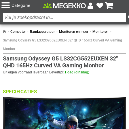
Categorie
Computer
Randapparatuur
Monitoren en meer
Monitoren
Samsung Odyssey G5 LS32CG552EUXEN 32" QHD 165Hz Curved VA Gaming
Monitor
Samsung Odyssey G5 LS32CG552EUXEN 32"
QHD 165Hz Curved VA Gaming Monitor
Uit eigen voorraad leverbaar. Levertijd:
1 dag (dinsdag)
SPECIFICATIES
BEELDSCHERM
Eigenschap
Waarde
Backlight type
LED
Paneel Type
VA
Curved
✓︎