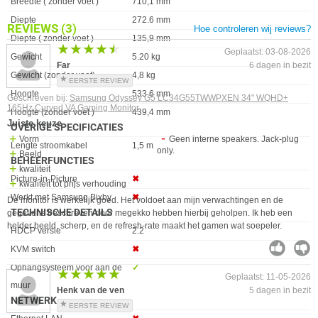
Breedte ( zonder voet )
710,1 mm
Diepte
272.6 mm
REVIEWS
(3)
Hoe controleren wij reviews?
Diepte ( zonder voet )
135,9 mm
★★★★★
★★★★★
Geplaatst: 03-08-2026
Gewicht
5.20 kg
Far
6 dagen in bezit
Gewicht (zonder voet)
4,8 kg
EERSTE REVIEW
Hoogte
533.6 mm
Geschreven bij:
Samsung Odyssey G5 LC34G55TWWPXEN 34" WQHD+
165Hz Curved VA Gaming Monitor
Hoogte (zonder voet )
439,4 mm
Juiste keuze
OVERIGE SPECIFICATIES
Vorm
Geen interne speakers. Jack-plug
Eigenschap
Waarde
Lengte stroomkabel
1,5 m
only.
Beeld
BEHEERFUNCTIES
kwaliteit
Eigenschap
Waarde
Picture-in-Picture
✖︎
kwaliteit tot prijs verhouding
Werkt met Samsung Bixby
✖︎
De monitor is werkelijk goed. Het voldoet aan mijn verwachtingen en de
TECHNISCHE DETAILS
gegevens beschreven door megekko hebben hierbij geholpen. Ik heb een
helder beeld, scherp, en de refresh-rate maakt het gamen wat soepeler.
Eigenschap
Waarde
HDCP versie
2.2
KVM switch
✖︎
Ophangsysteem voor aan de
✓︎
★★★★★
★★★★★
Geplaatst: 11-05-2026
muur
Henk van de ven
5 dagen in bezit
NETWERK
EERSTE REVIEW