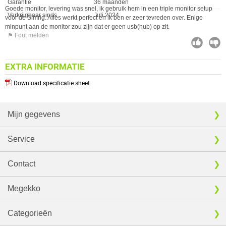
Garantie
36 maanden
Goede monitor, levering was snel, ik gebruik hem in een triple monitor setup
Verkrijgbaar sinds
Juli 2024
voor de Simrig. Alles werkt perfect en ik ben er zeer tevreden over. Enige
minpunt aan de monitor zou zijn dat er geen usb(hub) op zit.
⚑ Fout melden
EXTRA INFORMATIE
Download specificatie sheet
Mijn gegevens
Service
Contact
Megekko
Categorieën