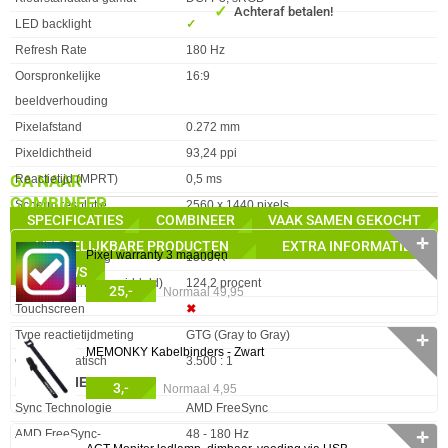
✓
Achteraf betalen!
LED backlight
✓︎
Refresh Rate
180 Hz
Oorspronkelijke
16:9
beeldverhouding
Pixelafstand
0.272 mm
Pixeldichtheid
93,24 ppi
GA NAAR
Reactietijd (MPRT)
0,5 ms
COMBINEER
Scherm resolutie
2560 x 1440 pixels
SPECIFICATIES
COMBINEER
VAAK SAMEN GEKOCHT
Reactietijd
1 ms
✛
VERGELIJKBARE PRODUCTEN
EXTRA INFORMATIE
Pixel warranty 3 maanden
Schermkromming
1500 R
REVIEWS
sRGB-dekking (gemiddeld)
124,2 procent
25,-
Normaal 49,95
Touchscreen
✖︎
Type reactietijdmeting
GTG (Gray to Gray)
✛
MEMONKY Kabelbinders - Zwart
Contrast Statisch
3.500 : 1
PRESTATIE
3,-
Normaal 4,95
Eigenschap
Waarde
Sync Technologie
AMD FreeSync
AMD FreeSync-
48 - 180 Hz
✛