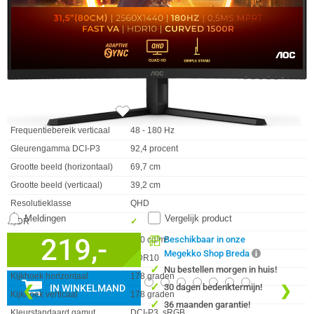
Aantal kleuren
16.7M
Scherm Diagonaal
32.0 inch (81.3cm)
Schermverhouding
16:9
Contrast ratio (dynamisch)
80000000:1
DDC/CI
✓︎
Paneel
VA
Frequentiebereik horizontaal
30 - 270 kHz
122x
Frequentiebereik verticaal
48 - 180 Hz
Gleurengamma DCI-P3
92,4 procent
Grootte beeld (horizontaal)
69,7 cm
Grootte beeld (verticaal)
39,2 cm
Resolutieklasse
QHD
Meldingen
Vergelijk product
HDR
✓︎
219,-
Beschikbaar in onze
Helderheid
300 cd/m²
Megekko Shop Breda
HDR Type
HDR10
✓
Nu bestellen morgen in huis!
Kijkhoek horizontaal
178 graden
✓
30 dagen bedenktermijn!
IN WINKELMAND
❮
❯
Kijkhoek verticaal
178 graden
✓
36 maanden garantie!
Kleurstandaard gamut
DCI-P3, sRGB