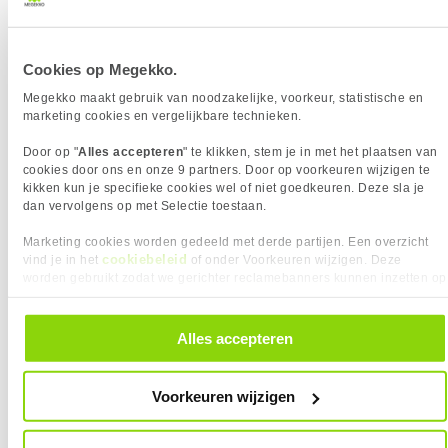
Hoofdtelefoon uit
✓︎
Hoofdtelefoonuitgangen
1
Type aansluitplug
3,5 mm
Cookies op Megekko.
USB-C
✖︎
Megekko maakt gebruik van noodzakelijke, voorkeur, statistische en
ERGONOMIE
marketing cookies en vergelijkbare technieken.
VAAK SAMEN GEKOCHT MET
Eigenschap
Waarde
Bereik kantelhoek
-3 - 21°
Door op "
Alles accepteren
" te klikken, stem je in met het plaatsen van
Bevestigingsmogelijkheid
✓︎
Lexar NM790 4TB M.2 SSD
Equip 119272 DisplayPort kabel 2 m
cookies door ons en onze 9 partners. Door op voorkeuren wijzigen te
Zwart
voor kabelslot
kikken kun je specifieke cookies wel of niet goedkeuren. Deze sla je
dan vervolgens op met Selectie toestaan.
Portretstand
✖︎
Draaibaar
✖︎
Marketing cookies worden gedeeld met derde partijen. Een overzicht
cookiebeleid
vind je in het
of onder Voorkeuren wijzigen. Deze
Hoogte verstelbaar
✖︎
worden gebruikt zodat we gerichter reclamebanners kunnen inzetten op
Kantelbaar
✓︎
andere websites. In onze cookievoorkeuren vind je een overzicht van
On Screen Display (OSD)
✓︎
alle cookies. Je kunt je gegeven toestemming altijd intrekken, dit doe je
door in de footer van onze website te klikken op ‘Cookievoorkeuren’
Alles accepteren
Schermdiameter in
80 cm
onder het kopje ‘Mijn gegevens’.
centimeters
Verbeterd kabelbeheer
✓︎
419,-
11,
95
Voorkeuren wijzigen
VESA montage afmetingen
100 x 100
ENERGIE
Gigabyte Radeon RX 9060 XT
G.Skill DDR4 Aegis 2x8GB 3200 F4-