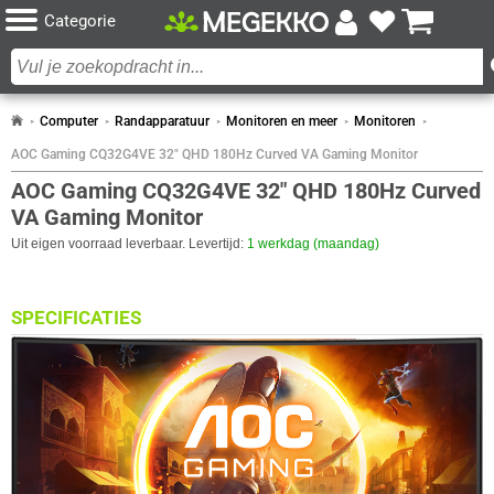
Categorie
Computer
Randapparatuur
Monitoren en meer
Monitoren
AOC Gaming CQ32G4VE 32" QHD 180Hz Curved VA Gaming Monitor
AOC Gaming CQ32G4VE 32" QHD 180Hz Curved
VA Gaming Monitor
Uit eigen voorraad leverbaar. Levertijd:
1 werkdag (maandag)
SPECIFICATIES
BEELDSCHERM
Eigenschap
Waarde
Antireflectiescherm
✓︎
Backlight type
W-LED
Paneel Type
VA
Curved
✓︎