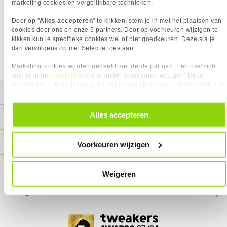
Het product dat je zocht is helaas niet meer beschikbaar.
marketing cookies en vergelijkbare technieken.
Wij doen ons uiterste best om al onze producten zo lang
Door op "
Alles accepteren
" te klikken, stem je in met het plaatsen van
mogelijk leverbaar te houden.
Helaas is dit product op dit
cookies door ons en onze 9 partners. Door op voorkeuren wijzigen te
moment bij geen van onze leveranciers leverbaar.
kikken kun je specifieke cookies wel of niet goedkeuren. Deze sla je
dan vervolgens op met Selectie toestaan.
We helpen je graag met een ander product uit de categorie
Monitoren.
Marketing cookies worden gedeeld met derde partijen. Een overzicht
cookiebeleid
vind je in het
of onder Voorkeuren wijzigen. Deze
worden gebruikt zodat we gerichter reclamebanners kunnen inzetten op
Mijn gegevens
andere websites. In onze cookievoorkeuren vind je een overzicht van
alle cookies. Je kunt je gegeven toestemming altijd intrekken, dit doe je
door in de footer van onze website te klikken op ‘Cookievoorkeuren’
Alles accepteren
Service
onder het kopje ‘Mijn gegevens’.
Contact
Voorkeuren wijzigen
Megekko
Weigeren
Categorieën