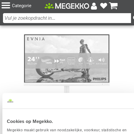
Categorie
PHILIPS EVNIA 24M2N3201A/00 24" FULL-HD
Cookies op Megekko.
180HZ IPS GAMING MONITOR
Megekko maakt gebruik van noodzakelijke, voorkeur, statistische en