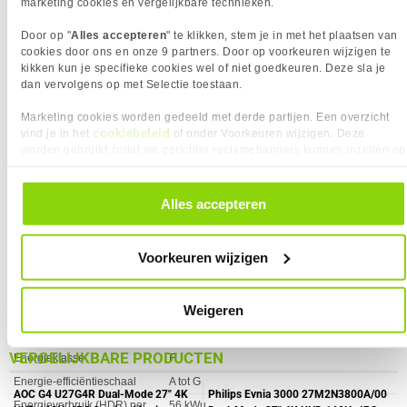
marketing cookies en vergelijkbare technieken.
Bereik kantelhoek
-5 - 20°
11,
159,
95
90
Bevestigingsmogelijkheid
✓︎
Door op "
Alles accepteren
" te klikken, stem je in met het plaatsen van
cookies door ons en onze 9 partners. Door op voorkeuren wijzigen te
voor kabelslot
CLUB3D Ultra High Speed HDMI 2.1
CLUB3D CAC-1563 USB-C® to
kikken kun je specifieke cookies wel of niet goedkeuren. Deze sla je
Portretstand
✖︎
Kabel 120Hz/48Gbps 2 meter
DisplayPortTM 2.1 DP54 Bi-
dan vervolgens op met Selectie toestaan.
Directional Cable 8K120Hz 2m / 6.6ft
Draaibaar
✖︎
Marketing cookies worden gedeeld met derde partijen. Een overzicht
Hoogte verstelbaar
✖︎
cookiebeleid
vind je in het
of onder Voorkeuren wijzigen. Deze
worden gebruikt zodat we gerichter reclamebanners kunnen inzetten op
Kantelbaar
✓︎
andere websites. In onze cookievoorkeuren vind je een overzicht van
On Screen Display (OSD)
✓︎
alle cookies. Je kunt je gegeven toestemming altijd intrekken, dit doe je
Scharnier
✖︎
door in de footer van onze website te klikken op ‘Cookievoorkeuren’
Alles accepteren
onder het kopje ‘Mijn gegevens’.
VESA montage afmetingen
100 x 100
ENERGIE
Voorkeuren wijzigen
Eigenschap
Waarde
AC-ingangsfrequentie
50/60 Hz
19,
29,
95
95
AC-ingangsspanning
100 - 240 V
Weigeren
Energie-efficiëntieklasse
g
(HDR)
VERGELIJKBARE PRODUCTEN
Energieklasse
F
Energie-efficiëntieschaal
A tot G
AOC G4 U27G4R Dual-Mode 27" 4K
Philips Evnia 3000 27M2N3800A/00
Energieverbruik (HDR) per
56 kWu