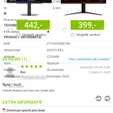
Hoogte
447.4 mm
Hoogte (zonder voet )
369,6 mm
BEHEERFUNCTIES
Eigenschap
Waarde
Picture-in-Picture
✓︎
442,-
399,-
TECHNISCHE DETAILS
Eigenschap
Waarde
KVM switch
✖︎
Vergelijk product
Vergelijk product
PRODUCT INFORMATIE
EAN
4719331860738
Vendorcode
GS27U EK1
Artikelnr
1153468
REVIEWS
(1)
Hoe controleren wij reviews?
Merk
Gigabyte
★★★★★
★★★★★
Geplaatst: 09-06-2026
Garantie
36 maanden
Baz
5 dagen in bezit
Verkrijgbaar sinds
December 2024
EERSTE REVIEW
Bang / buck
⚑ Fout melden
Goede feature set voor een leuke prijs
EXTRA INFORMATIE
Download specificatie sheet