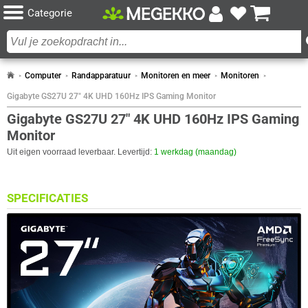
Categorie
Computer
Randapparatuur
Monitoren en meer
Monitoren
Gigabyte GS27U 27" 4K UHD 160Hz IPS Gaming Monitor
Gigabyte GS27U 27" 4K UHD 160Hz IPS Gaming
Monitor
Uit eigen voorraad leverbaar. Levertijd:
1 werkdag (maandag)
SPECIFICATIES
BEELDSCHERM
Eigenschap
Waarde
Antireflectiescherm
✓︎
Backlight type
Edge LED
Beeldoppervlakte
Mat
Paneel Type
IPS