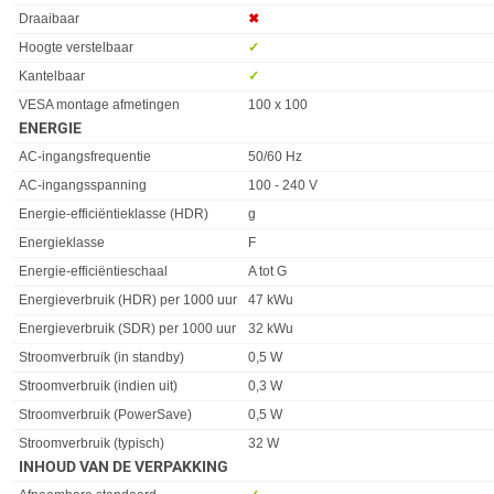
Draaibaar
✖︎
Hoogte verstelbaar
✓︎
Kantelbaar
✓︎
VESA montage afmetingen
100 x 100
ENERGIE
Eigenschap
Waarde
AC-ingangsfrequentie
50/60 Hz
AC-ingangsspanning
100 - 240 V
Energie-efficiëntieklasse (HDR)
g
Energieklasse
F
Energie-efficiëntieschaal
A tot G
Energieverbruik (HDR) per 1000 uur
47 kWu
Energieverbruik (SDR) per 1000 uur
32 kWu
Stroomverbruik (in standby)
0,5 W
Stroomverbruik (indien uit)
0,3 W
Stroomverbruik (PowerSave)
0,5 W
Stroomverbruik (typisch)
32 W
INHOUD VAN DE VERPAKKING