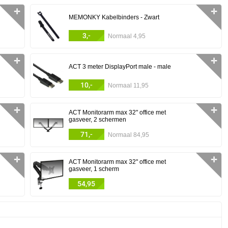
✛
✛
MEMONKY Kabelbinders - Zwart
3,-
Normaal 4,95
✛
✛
ACT 3 meter DisplayPort male - male
10,-
Normaal 11,95
✛
✛
ACT Monitorarm max 32" office met
gasveer, 2 schermen
71,-
Normaal 84,95
✛
✛
ACT Monitorarm max 32" office met
gasveer, 1 scherm
54,95