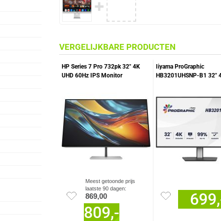
✚
VERGELIJKBARE PRODUCTEN
HP Series 7 Pro 732pk 32" 4K
Iiyama ProGraphic
UHD 60Hz IPS Monitor
HB3201UHSNP-B1 32" 
60Hz IPS Monitor
Meest getoonde prijs
laatste 90 dagen:
699,
869,00
809,-