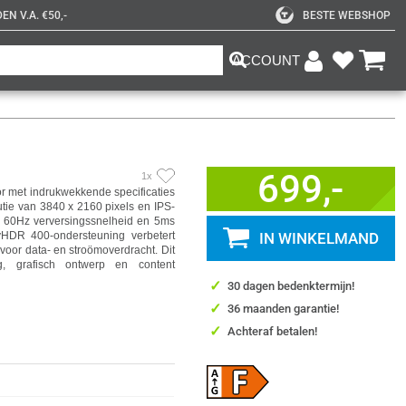
N V.A. €50,-
BESTE WEBSHOP
ACCOUNT
699,-
1x
 met indrukwekkende specificaties
utie van 3840 x 2160 pixels en IPS-
e 60Hz verversingssnelheid en 5ms
ayHDR 400-ondersteuning verbetert
IN WINKELMAND
 voor data- en stroömoverdracht. Dit
g, grafisch ontwerp en content
✓
30 dagen bedenktermijn!
✓
36 maanden garantie!
✓
Achteraf betalen!