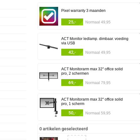
Pixel warranty 3 maanden
25,-
Normaal 49,95
ACT Monitor ledlamp. dimbaar. voeding
via USB
42,-
Normaal 49,95
ACT Monitorarm max 32" office solid
pro, 2 schermen
69,-
Normaal 79,95
ACT Monitorarm max 32" office solid
pro, 1 scherm
50,-
Normaal 59,95
0 artikelen geselecteerd