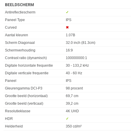
BEELDSCHERM
Eigenschap
Waarde
Antireflectiescherm
✓︎
Paneel Type
IPS
Curved
✖︎
Aantal kleuren
1.07B
Scherm Diagonaal
32.0 inch (81.3cm)
Schermverhouding
16:9
Contrast ratio (dynamisch)
100000000:1
Digitale horizontale frequentie
30 - 133,2 kHz
Digitale verticale frequentie
40 - 60 Hz
Paneel
IPS
Gleurengamma DCI-P3
98 procent
Grootte beeld (horizontaal)
69,7 cm
Grootte beeld (verticaal)
39,2 cm
Resolutieklasse
4K UHD
HDR
✓︎
Helderheid
350 cd/m²