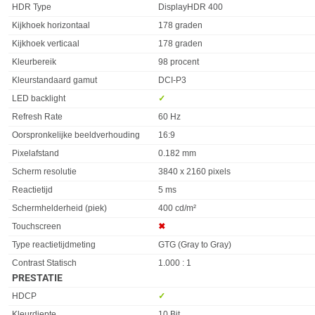
HDR Type
DisplayHDR 400
Kijkhoek horizontaal
178 graden
Kijkhoek verticaal
178 graden
Kleurbereik
98 procent
Kleurstandaard gamut
DCI-P3
LED backlight
✓︎
Refresh Rate
60 Hz
Oorspronkelijke beeldverhouding
16:9
Pixelafstand
0.182 mm
Scherm resolutie
3840 x 2160 pixels
Reactietijd
5 ms
Schermhelderheid (piek)
400 cd/m²
Touchscreen
✖︎
Type reactietijdmeting
GTG (Gray to Gray)
Contrast Statisch
1.000 : 1
PRESTATIE
Eigenschap
Waarde
HDCP
✓︎
Kleurdiepte
10 Bit