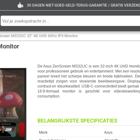
30 DAGEN NIET-GOED-GELD-TERUG-GARANTIE / GRATIS VERZENDE
Screen MS32UC 32" 4K UHD 60Hz IPS Monitor
Monitor
De Asus ZenScreen MS32UC is een 32-inch 4K UHD monitor
voor professioneel gebruik en entertainment. Met een resol
paneel levert het scherpe kleuren en brede kijkhoeken. D
reactietijd zorgen voor vloeiende beeldweergave. Displ
contrast en kleurkwaliteit. USB-C-connectiviteit biedt gemak
16:9-formaat monitor is geschikt voor videobewerkin
consumption.
BELANGRIJKSTE SPECIFICATIES
Eigenschap
Waarde
Merk
Asus