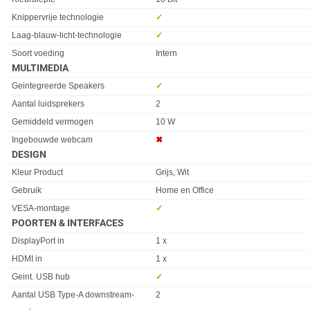
Knippervrije technologie
✓︎
Laag-blauw-licht-technologie
✓︎
Soort voeding
Intern
MULTIMEDIA
Eigenschap
Waarde
Geintegreerde Speakers
✓︎
Aantal luidsprekers
2
Gemiddeld vermogen
10 W
Ingebouwde webcam
✖︎
DESIGN
Eigenschap
Waarde
Kleur Product
Grijs, Wit
Gebruik
Home en Office
VESA-montage
✓︎
POORTEN & INTERFACES
Eigenschap
Waarde
DisplayPort in
1 x
HDMI in
1 x
Geint. USB hub
✓︎
Aantal USB Type-A downstream-
2