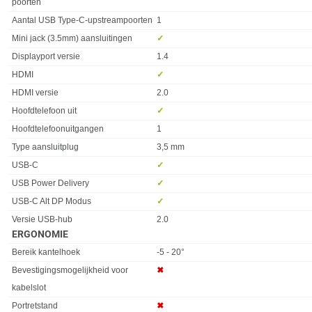
poorten
Aantal USB Type-C-upstreampoorten
1
Mini jack (3.5mm) aansluitingen
✓︎
Displayport versie
1.4
HDMI
✓︎
HDMI versie
2.0
Hoofdtelefoon uit
✓︎
Hoofdtelefoonuitgangen
1
Type aansluitplug
3,5 mm
USB-C
✓︎
USB Power Delivery
✓︎
USB-C Alt DP Modus
✓︎
Versie USB-hub
2.0
ERGONOMIE
Eigenschap
Waarde
Bereik kantelhoek
-5 - 20°
Bevestigingsmogelijkheid voor
✖︎
kabelslot
Portretstand
✖︎