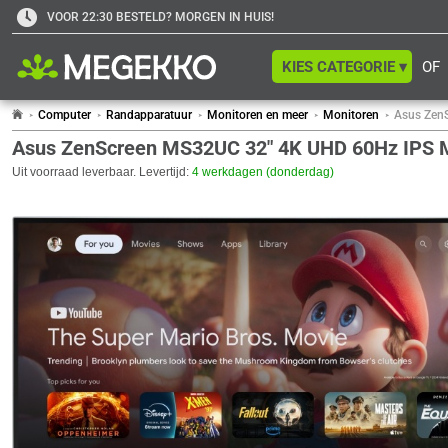
VOOR 22:30 BESTELD? MORGEN IN HUIS!
KIES CATEGORIE ▾
OF
Computer
Randapparatuur
Monitoren en meer
Monitoren
Asus Zen
Asus ZenScreen MS32UC 32" 4K UHD 60Hz IPS 
Uit voorraad leverbaar. Levertijd:
4 werkdagen (donderdag)