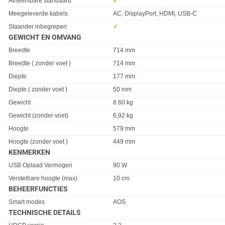
Eigenschap
Waarde
Afneembare standaard
✓︎
Meegeleverde kabels
AC, DisplayPort, HDMI, USB-C
Staander inbegrepen
✓︎
GEWICHT EN OMVANG
Eigenschap
Waarde
Breedte
714 mm
Breedte ( zonder voet )
714 mm
Diepte
177 mm
Diepte ( zonder voet )
50 mm
Gewicht
8.60 kg
Gewicht (zonder voet)
6,92 kg
Hoogte
579 mm
Hoogte (zonder voet )
449 mm
KENMERKEN
Eigenschap
Waarde
USB Oplaad Vermogen
90 W
Verstelbare hoogte (max)
10 cm
BEHEERFUNCTIES
Eigenschap
Waarde
Smart modes
AOS
TECHNISCHE DETAILS