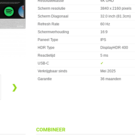
Resolutieklasse
4K UHD
Scherm resolutie
3840 x 2160 pixels
Scherm Diagonaal
32.0 inch (81.3cm)
Refresh Rate
60 Hz
Schermverhouding
16:9
Paneel Type
IPS
HDR Type
DisplayHDR 400
Reactietijd
5 ms
USB-C
✓︎
Verkrijgbaar sinds
Mei 2025
Garantie
36 maanden
❯
COMBINEER