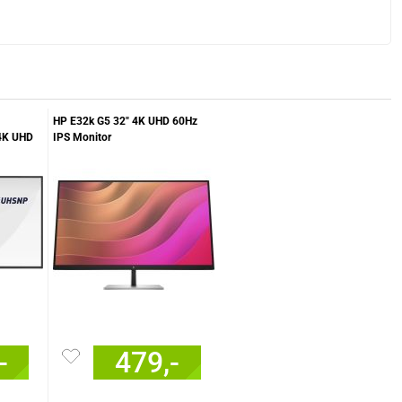
HP E32k G5 32" 4K UHD 60Hz
4K UHD
IPS Monitor
-
479,-