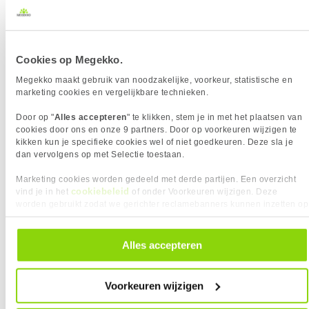
✛
USB-C
✖︎
ACT Monitorarm max 32" office solid pro, 1
scherm
ERGONOMIE
50,-
Normaal 59,95
Eigenschap
Waarde
Bereik kantelhoek
-5 - 22°
Cookies op Megekko.
Bevestigingsmogelijkheid
✓︎
✛
ACT Monitorarm max 32" office met gasveer, 1
voor kabelslot
Megekko maakt gebruik van noodzakelijke, voorkeur, statistische en
scherm
marketing cookies en vergelijkbare technieken.
Portretstand
✖︎
54,95
Draaibaar
✖︎
Door op "
Alles accepteren
" te klikken, stem je in met het plaatsen van
cookies door ons en onze 9 partners. Door op voorkeuren wijzigen te
Hoogte verstelbaar
✖︎
kikken kun je specifieke cookies wel of niet goedkeuren. Deze sla je
0 artikelen geselecteerd
Kantelbaar
✓︎
dan vervolgens op met Selectie toestaan.
VESA montage afmetingen
75 x 75
✚
Marketing cookies worden gedeeld met derde partijen. Een overzicht
ENERGIE
cookiebeleid
vind je in het
of onder Voorkeuren wijzigen. Deze
Eigenschap
Waarde
AC-ingangsspanning
100 - 240 V
worden gebruikt zodat we gerichter reclamebanners kunnen inzetten op
andere websites. In onze cookievoorkeuren vind je een overzicht van
Energie-efficiëntieklasse
F
alle cookies. Je kunt je gegeven toestemming altijd intrekken, dit doe je
(HDR)
door in de footer van onze website te klikken op ‘Cookievoorkeuren’
Alles accepteren
onder het kopje ‘Mijn gegevens’.
Energieklasse
E
Energie-efficiëntieschaal
A tot G
Voorkeuren wijzigen
Energieverbruik (HDR) per
22 kWu
1000 uur