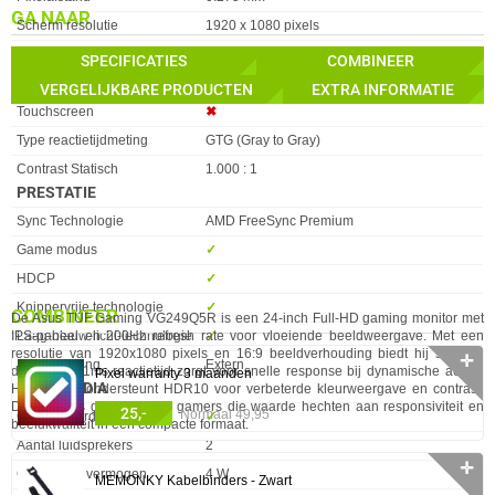
GA NAAR
Scherm resolutie
1920 x 1080 pixels
Reactietijd
1 ms
SPECIFICATIES
COMBINEER
sRGB-dekking (gemiddeld)
100 procent
VERGELIJKBARE PRODUCTEN
EXTRA INFORMATIE
Touchscreen
✖︎
Type reactietijdmeting
GTG (Gray to Gray)
Contrast Statisch
1.000 : 1
PRESTATIE
Eigenschap
Waarde
Sync Technologie
AMD FreeSync Premium
Game modus
✓︎
HDCP
✓︎
Knippervrije technologie
✓︎
COMBINEER
De Asus TUF Gaming VG249Q5R is een 24-inch Full-HD gaming monitor met
Laag-blauw-licht-technologie
✓︎
IPS-paneel en 200Hz refresh rate voor vloeiende beeldweergave. Met een
resolutie van 1920x1080 pixels en 16:9 beeldverhouding biedt hij scherpe
✛
Soort voeding
Extern
details. De 1ms reactietijd zorgt voor snelle response bij dynamische acties.
Pixel warranty 3 maanden
MULTIMEDIA
Het display ondersteunt HDR10 voor verbeterde kleurweergave en contrast.
Dit model is geschikt voor gamers die waarde hechten aan responsiviteit en
25,-
Normaal 49,95
Eigenschap
Waarde
Geintegreerde Speakers
✓︎
beeldkwaliteit in een compacte formaat.
Aantal luidsprekers
2
✛
Gemiddeld vermogen
4 W
MEMONKY Kabelbinders - Zwart