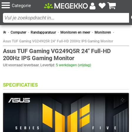
Categorie
Computer
Randapparatuur
Monitoren en meer
Monitoren
Asus TUF Gaming VG249Q5R 24" Full-HD 200Hz IPS Gaming Monitor
Asus TUF Gaming VG249Q5R 24" Full-HD
200Hz IPS Gaming Monitor
Uit voorraad leverbaar. Levertijd:
5 werkdagen (vrijdag)
SPECIFICATIES
BEELDSCHERM
Eigenschap
Waarde
Antireflectiescherm
✓︎
Paneel Type
IPS
Curved
✖︎
Aantal kleuren
16.7M