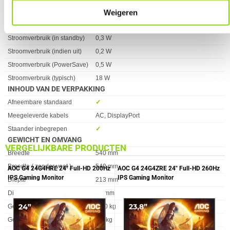
Weigeren
Energieverbruik (SDR) per
18 kWu
1000 uur
Stroomverbruik (in standby)
0,3 W
Stroomverbruik (indien uit)
0,2 W
Stroomverbruik (PowerSave)
0,5 W
Stroomverbruik (typisch)
18 W
INHOUD VAN DE VERPAKKING
Eigenschap
Waarde
Afneembare standaard
✓︎
Meegeleverde kabels
AC, DisplayPort
Staander inbegrepen
✓︎
GEWICHT EN OMVANG
VERGELIJKBARE PRODUCTEN
Eigenschap
Waarde
Breedte
540 mm
Breedte ( zonder voet )
540 mm
AOC G4 24G4HRE 24" Full-HD 200Hz
AOC G4 24G4ZRE 24" Full-HD 260Hz
IPS Gaming Monitor
IPS Gaming Monitor
Diepte
213 mm
Diepte ( zonder voet )
37 mm
Gewicht
3.70 kg
Gewicht (zonder voet)
2,7 kg