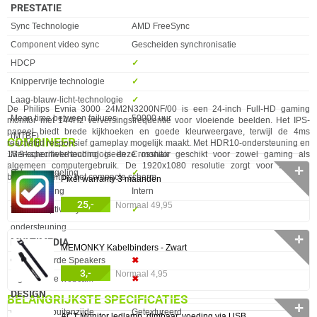
PRESTATIE
Eigenschap
Waarde
Sync Technologie
AMD FreeSync
Component video sync
Gescheiden synchronisatie
HDCP
✓︎
Knippervrije technologie
✓︎
Laag-blauw-licht-technologie
✓︎
De Philips Evnia 3000 24M2N3200NF/00 is een 24-inch Full-HD gaming
Mean time between failures
50000 uur
monitor met 144Hz verversingsfrequentie voor vloeiende beelden. Het IPS-
paneel biedt brede kijkhoeken en goede kleurweergave, terwijl de 4ms
(MTBF)
COMBINEER
reactietijd responsief gameplay mogelijk maakt. Met HDR10-ondersteuning en
Merkspecifieke technologieën
Crosshair
16:9-schermverhouding is deze monitor geschikt voor zowel gaming als
algemeen computergebruik. De 1920x1080 resolutie zorgt voor scherpe
✛
Schaduwregeling
✓︎
beeldkwaliteit op het compacte scherm.
Pixel warranty 3 maanden
Soort voeding
Intern
25,-
Normaal 49,95
VESA Adaptive Sync-
✓︎
ondersteuning
✛
MULTIMEDIA
MEMONKY Kabelbinders - Zwart
Eigenschap
Waarde
Geintegreerde Speakers
✖︎
3,-
Normaal 4,95
Ingebouwde webcam
✖︎
DESIGN
BELANGRIJKSTE SPECIFICATIES
✛
Eigenschap
Waarde
Glanstype buitenzijde
Getextureerd
ACT Monitor ledlamp. dimbaar. voeding via USB