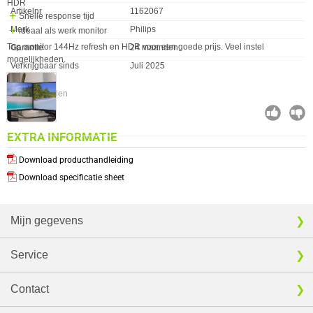
HDR
Artikelnr
1162067
Snelle response tijd
Merk
Philips
ideaal als werk monitor
Top monitor 144Hz refresh en HDR voor een goede prijs. Veel instel
Garantie
24 maanden
mogelijkheden.
Verkrijgbaar sinds
Juli 2025
⚑ Fout melden
EXTRA INFORMATIE
Download producthandleiding
Download specificatie sheet
Mijn gegevens
Service
Contact