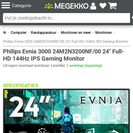
Categorie
Computer
Randapparatuur
Monitoren en meer
Monitoren
Philips Evnia 3000 24M2N3200NF/00 24" Full-HD 144Hz IPS Gaming Monitor
Philips Evnia 3000 24M2N3200NF/00 24" Full-
HD 144Hz IPS Gaming Monitor
Uit eigen voorraad leverbaar. Levertijd:
1 werkdag (maandag)
SPECIFICATIES
BEELDSCHERM
Eigenschap
Waarde
Adobe RGB dekking
89 procent
Antireflectiescherm
✓︎
Backlight type
W-LED
Paneel Type
IPS