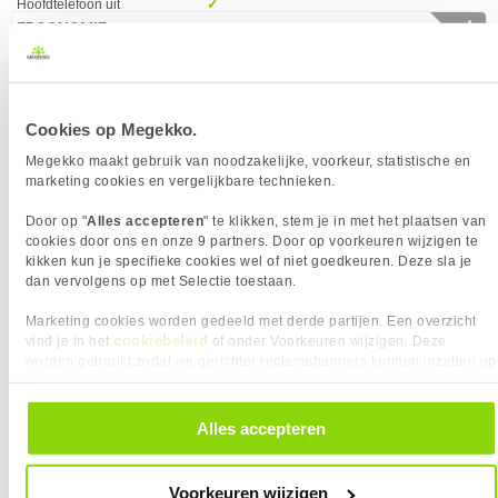
Hoofdtelefoon uit
✓︎
✛
ERGONOMIE
ACT Monitorarm max 32" office met gasveer, 1
scherm
Eigenschap
Waarde
Bereik kantelhoek
-5 - 20°
54,95
Bevestigingsmogelijkheid
✓︎
voor kabelslot
Cookies op Megekko.
0 artikelen geselecteerd
Kantelbaar
✓︎
Megekko maakt gebruik van noodzakelijke, voorkeur, statistische en
On Screen Display (OSD)
✓︎
marketing cookies en vergelijkbare technieken.
✚
Schermdiameter in
60,5 cm
Door op "
Alles accepteren
" te klikken, stem je in met het plaatsen van
centimeters
cookies door ons en onze 9 partners. Door op voorkeuren wijzigen te
VESA montage afmetingen
100 x 100
kikken kun je specifieke cookies wel of niet goedkeuren. Deze sla je
ENERGIE
dan vervolgens op met Selectie toestaan.
Eigenschap
Waarde
AC-ingangsfrequentie
50/60 Hz
Marketing cookies worden gedeeld met derde partijen. Een overzicht
AC-ingangsspanning
100 - 240 V
cookiebeleid
vind je in het
of onder Voorkeuren wijzigen. Deze
worden gebruikt zodat we gerichter reclamebanners kunnen inzetten op
Energie-efficiëntieklasse
F
andere websites. In onze cookievoorkeuren vind je een overzicht van
(HDR)
alle cookies. Je kunt je gegeven toestemming altijd intrekken, dit doe je
door in de footer van onze website te klikken op ‘Cookievoorkeuren’
Energieklasse
D
Alles accepteren
onder het kopje ‘Mijn gegevens’.
Energieverbruik (HDR) per
22 kWu
1000 uur
Voorkeuren wijzigen