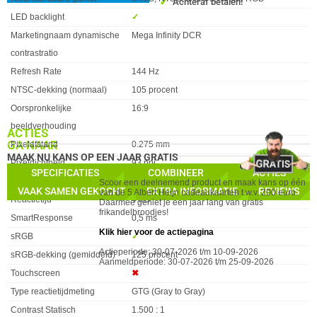
✓
Achteraf betalen!
LED backlight
✓︎
Marketingnaam dynamische
Mega Infinity DCR
contrastratio
Refresh Rate
144 Hz
NTSC-dekking (normaal)
105 procent
Oorspronkelijke
16:9
beeldverhouding
ACTIES
GA NAAR
Pixelafstand
0.275 mm
MAAK NU KANS OP EEN JAAR GRATIS
Pixeldichtheid
93 ppi
FRIKANDELBROODJES!
SPECIFICATIES
COMBINEER
ACTIES
Scherm resolutie
1920 x 1080 pixels
Scoor een deelnemend product en maak kans op één
VAAK SAMEN GEKOCHT
EXTRA INFORMATIE
REVIEWS
van de 5 Albert Heijn cadeaukaarten t.w.v. 200 euro.
Reactietijd
4 ms
Daarmee geniet je een jaar lang van gratis
frikandelbroodjes!
SmartResponse
0,5 ms
Klik hier voor de actiepagina
sRGB
✓︎
Actieperiode: 30-07-2026 t/m 10-09-2026
sRGB-dekking (gemiddeld)
125 procent
Aanmeldperiode: 30-07-2026 t/m 25-09-2026
Touchscreen
✖︎
Type reactietijdmeting
GTG (Gray to Gray)
Contrast Statisch
1.500 : 1