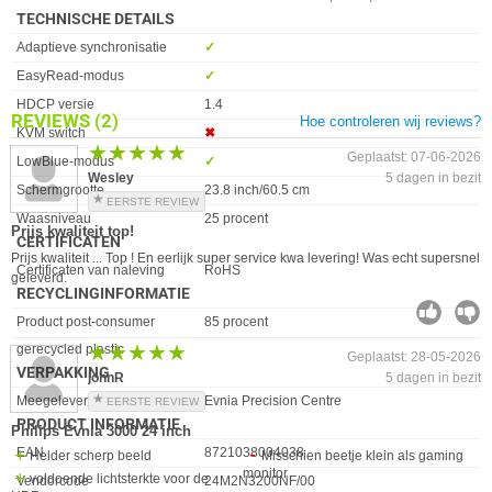
TECHNISCHE DETAILS
Eigenschap
Waarde
Adaptieve synchronisatie
✓︎
EasyRead-modus
✓︎
HDCP versie
1.4
REVIEWS
(2)
Hoe controleren wij reviews?
KVM switch
✖︎
★★★★★
★★★★★
Geplaatst: 07-06-2026
LowBlue-modus
✓︎
Wesley
5 dagen in bezit
Schermgrootte
23.8 inch/60.5 cm
EERSTE REVIEW
Waasniveau
25 procent
Prijs kwaliteit top!
CERTIFICATEN
Prijs kwaliteit ... Top ! En eerlijk super service kwa levering! Was echt supersnel
Eigenschap
Waarde
Certificaten van naleving
RoHS
geleverd.
RECYCLINGINFORMATIE
Eigenschap
Waarde
Product post-consumer
85 procent
★★★★★
★★★★★
gerecycled plastic
Geplaatst: 28-05-2026
VERPAKKING
johnR
5 dagen in bezit
Eigenschap
Waarde
Meegeleverde software
Evnia Precision Centre
EERSTE REVIEW
PRODUCT INFORMATIE
Philips Evnia 3000 24 inch
EAN
8721038004038
Helder scherp beeld
Misschien beetje klein als gaming
monitor
voldoende lichtsterkte voor de
Vendorcode
24M2N3200NF/00