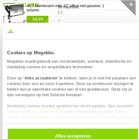
✛
ENERGIELABEL
HDMI
✓︎
ACT Monitorarm max 32" office met gasveer, 1
Garantie
36 maanden
scherm
HDMI versie
2.1
54,95
Hoofdtelefoon uit
✓︎
Hoofdtelefoonuitgangen
1
0 artikelen geselecteerd
Type aansluitplug
3,5 mm
USB-C
✓︎
✚
Cookies op Megekko.
USB Power Delivery
✓︎
USB-C Alt DP Modus
✓︎
Megekko maakt gebruik van noodzakelijke, voorkeur, statistische en
marketing cookies en vergelijkbare technieken.
ERGONOMIE
Eigenschap
Waarde
Bereik kantelhoek
20 - -5°
Door op "
Alles accepteren
" te klikken, stem je in met het plaatsen van
Bevestigingsmogelijkheid
✓︎
cookies door ons en onze 9 partners. Door op voorkeuren wijzigen te
kikken kun je specifieke cookies wel of niet goedkeuren. Deze sla je
voor kabelslot
dan vervolgens op met Selectie toestaan.
Portretstand
✓︎
Marketing cookies worden gedeeld met derde partijen. Een overzicht
Draaibaar
✓︎
cookiebeleid
vind je in het
of onder Voorkeuren wijzigen. Deze
Horizontaal draaibaar
25 - -25°
worden gebruikt zodat we gerichter reclamebanners kunnen inzetten op
andere websites. In onze cookievoorkeuren vind je een overzicht van
Hoogte verstelbaar
✓︎
alle cookies. Je kunt je gegeven toestemming altijd intrekken, dit doe je
Kantelbaar
✓︎
door in de footer van onze website te klikken op ‘Cookievoorkeuren’
Alles accepteren