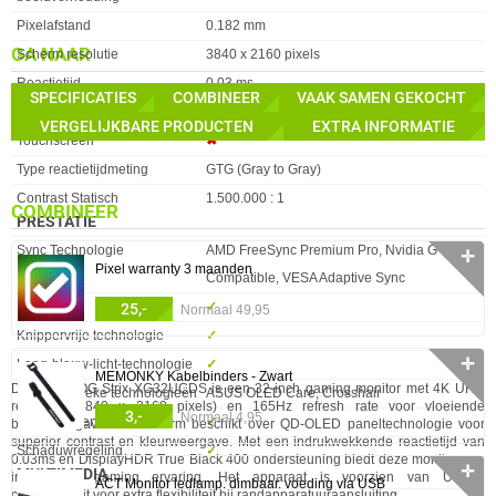
Pixelafstand
0.182 mm
GA NAAR
Scherm resolutie
3840 x 2160 pixels
Reactietijd
0.03 ms
SPECIFICATIES
COMBINEER
VAAK SAMEN GEKOCHT
Schermhelderheid (piek)
1000 cd/m²
VERGELIJKBARE PRODUCTEN
EXTRA INFORMATIE
Touchscreen
✖︎
Type reactietijdmeting
GTG (Gray to Gray)
Contrast Statisch
1.500.000 : 1
COMBINEER
PRESTATIE
Eigenschap
Waarde
Sync Technologie
AMD FreeSync Premium Pro, Nvidia G-SYNC
✛
Pixel warranty 3 maanden
Compatible, VESA Adaptive Sync
HDCP
✓︎
25,-
Normaal 49,95
Knippervrije technologie
✓︎
✛
Laag-blauw-licht-technologie
✓︎
MEMONKY Kabelbinders - Zwart
De Asus ROG Strix XG32UCDS is een 32-inch gaming monitor met 4K UHD
Merkspecifieke technologieën
ASUS OLED Care, Crosshair
resolutie (3840 x 2160 pixels) en 165Hz refresh rate voor vloeiende
3,-
Normaal 4,95
Proximity sensor
✓︎
beeldweergave. Het scherm beschikt over QD-OLED paneltechnologie voor
superior contrast en kleurweergave. Met een indrukwekkende reactietijd van
Schaduwregeling
✓︎
0.03ms en DisplayHDR True Black 400 ondersteuning biedt deze monitor een
✛
MULTIMEDIA
immersieve gaming ervaring. Het apparaat is voorzien van USB-C
ACT Monitor ledlamp. dimbaar. voeding via USB
connectiviteit voor extra flexibiliteit bij randapparatuuraansluiting.