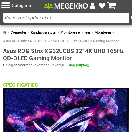
Categorie
Computer
Randapparatuur
Monitoren en meer
Monitoren
Asus ROG Strix XG32UCDS 32" 4K UHD 165Hz QD-OLED Gaming Monitor
Asus ROG Strix XG32UCDS 32" 4K UHD 165Hz
QD-OLED Gaming Monitor
Uit eigen voorraad leverbaar. Levertijd:
1 dag (vrijdag)
SPECIFICATIES
BEELDSCHERM
Eigenschap
Waarde
Antireflectiescherm
✓︎
Paneel Type
QD-OLED
Curved
✖︎
Aantal kleuren
1.07B