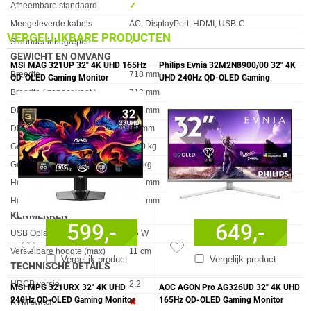
Eigenschap
Waarde
Afneembare standaard
✓︎
Meegeleverde kabels
AC, DisplayPort, HDMI, USB-C
VERGELIJKBARE PRODUCTEN
Staander inbegrepen
✓︎
GEWICHT EN OMVANG
MSI MAG 321UP 32" 4K UHD 165Hz
Philips Evnia 32M2N8900/00 32" 4K
Eigenschap
Waarde
Breedte
718 mm
QD-OLED Gaming Monitor
UHD 240Hz QD-OLED Gaming
Monitor
Breedte ( zonder voet )
718 mm
Diepte
188 mm
Diepte ( zonder voet )
74 mm
Gewicht
6.60 kg
Gewicht (zonder voet)
4,6 kg
Hoogte
562 mm
Hoogte (zonder voet )
431 mm
KENMERKEN
599,-
649,-
Eigenschap
Waarde
USB Oplaad Vermogen
15 W
Verstelbare hoogte (max)
11 cm
Vergelijk product
Vergelijk product
TECHNISCHE DETAILS
Eigenschap
Waarde
HDCP versie
2.2
MSI MPG 321URX 32" 4K UHD
AOC AGON Pro AG326UD 32" 4K UHD
240Hz QD-OLED Gaming Monitor
165Hz QD-OLED Gaming Monitor
KVM switch
✖︎