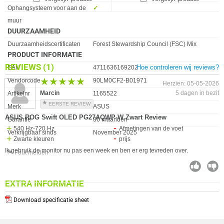
Ophangsysteem voor aan de
✓︎
muur
DUURZAAMHEID
Eigenschap
Waarde
Duurzaamheidscertificaten
Forest Stewardship Council (FSC) Mix
PRODUCT INFORMATIE
REVIEWS
(1)
Hoe controleren wij reviews?
EAN
4711636169202
★★★★★
★★★★★
Vendorcode
90LM0CF2-B01971
Herzien: 05-05-2026
Marcin
5 dagen in bezit
Artikelnr
1165522
EERSTE REVIEW
Merk
ASUS
ASUS ROG Swift OLED PG27AQWP-W Zwart Review
Garantie
36 maanden
540 Hz-720 Hz
Afmetingen van de voet
Verkrijgbaar sinds
November 2025
Zwarte kleuren
prijs
Ik gebruik de monitor nu pas een week en ben er erg tevreden over.
⚑ Fout melden
EXTRA INFORMATIE
Download specificatie sheet