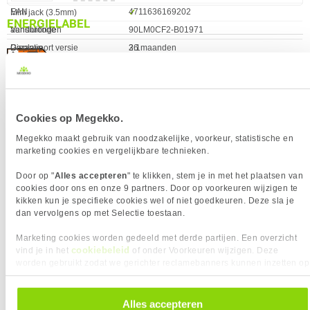
EAN
4711636169202
Mini jack (3.5mm)
✓︎
ENERGIELABEL
aansluitingen
Vendorcode
90LM0CF2-B01971
Displayport versie
2.1
Garantie
36 maanden
HDMI
✓︎
HDMI versie
2.1
Hoofdtelefoon uit
✓︎
Cookies op Megekko.
Hoofdtelefoonuitgangen
1
USB-C
✖︎
Megekko maakt gebruik van noodzakelijke, voorkeur, statistische en
marketing cookies en vergelijkbare technieken.
Versie USB-hub
3.2 Gen 1 (3.1 Gen 1)
ERGONOMIE
Door op "
Alles accepteren
" te klikken, stem je in met het plaatsen van
Eigenschap
Waarde
cookies door ons en onze 9 partners. Door op voorkeuren wijzigen te
Bereik kantelhoek
-5 - 20°
VAAK SAMEN GEKOCHT MET
kikken kun je specifieke cookies wel of niet goedkeuren. Deze sla je
Bevestigingsmogelijkheid
✓︎
dan vervolgens op met Selectie toestaan.
PHANTEKS M25 Gen2 PWM D-RGB
voor kabelslot
3-Pack 120mm Black
Marketing cookies worden gedeeld met derde partijen. Een overzicht
Portretstand
✓︎
cookiebeleid
vind je in het
of onder Voorkeuren wijzigen. Deze
Draaibaar
✓︎
worden gebruikt zodat we gerichter reclamebanners kunnen inzetten op
andere websites. In onze cookievoorkeuren vind je een overzicht van
Horizontaal draaibaar
-30 - 30°
alle cookies. Je kunt je gegeven toestemming altijd intrekken, dit doe je
Hoogte verstelbaar
✓︎
door in de footer van onze website te klikken op ‘Cookievoorkeuren’
Alles accepteren