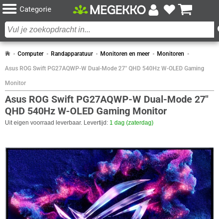
Categorie
Computer
Randapparatuur
Monitoren en meer
Monitoren
Asus ROG Swift PG27AQWP-W Dual-Mode 27" QHD 540Hz W-OLED Gaming
Monitor
Asus ROG Swift PG27AQWP-W Dual-Mode 27"
QHD 540Hz W-OLED Gaming Monitor
Uit eigen voorraad leverbaar. Levertijd:
1 dag (zaterdag)
SPECIFICATIES
BEELDSCHERM
Eigenschap
Waarde
Beeldoppervlakte
Glans
Paneel Type
W-OLED
Curved
✖︎