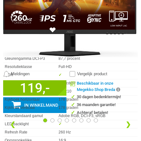
Curved
✖︎
Aantal kleuren
16.7M
Scherm Diagonaal
24.0 inch (61.0cm)
Schermverhouding
16:9
6x
Digitale horizontale frequentie
30 - 290 kHz
Digitale verticale frequentie
48 - 260 Hz
Paneel
IPS
Gleurengamma DCI-P3
87,7 procent
Resolutieklasse
Full-HD
Meldingen
Vergelijk product
HDR
✓︎
119,-
Helderheid
300 cd/m²
Beschikbaar in onze
Megekko Shop Breda
HDR Type
HDR10
✓
30 dagen bedenktermijn!
Kijkhoek horizontaal
178 graden
✓
36 maanden garantie!
IN WINKELMAND
Kijkhoek verticaal
178 graden
✓
Achteraf betalen!
Kleurstandaard gamut
Adobe RGB, DCI-P3, sRGB
❮
❯
LED backlight
✓︎
Refresh Rate
260 Hz
Oorspronkelijke
16:9