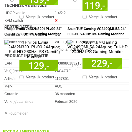
119,-
TECHNISCHE DETAILS
Eigenschap
Waarde
HDCP versie
1.4/2.2
Vergelijk product
Vergelijk product
KVM switch
✖︎
CERTIFICATEN
Philips Evnia 24M2N3201PL/00 24"
Asus TUF Gaming VG249QML5A 24"
Eigenschap
Waarde
Full-HD 260Hz IPS Gaming Monitor
Full-HD 240Hz IPS Gaming Monitor
Certificaten van naleving
CE
Certificering
WEEE,REACH compliant,RoHs
compliant,CB,EAC,FCC
PRODUCT INFORMATIE
229,-
129,-
EAN
4038986183215
Vendorcode
24G4ZRE
Vergelijk product
Vergelijk product
Artikelnr
1167851
Merk
AOC
Garantie
36 maanden
Verkrijgbaar sinds
Februari 2026
⚑ Fout melden
EXTRA INFORMATIE