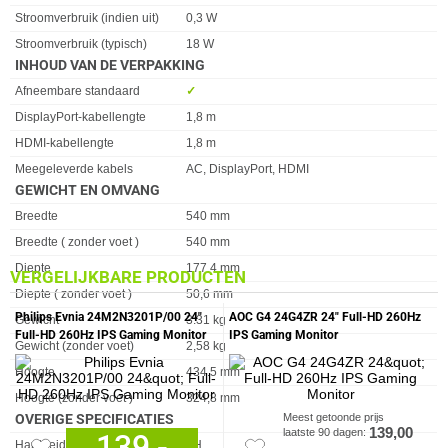
Stroomverbruik (indien uit)
0,3 W
Stroomverbruik (typisch)
18 W
INHOUD VAN DE VERPAKKING
Eigenschap
Waarde
Afneembare standaard
✓︎
DisplayPort-kabellengte
1,8 m
HDMI-kabellengte
1,8 m
Meegeleverde kabels
AC, DisplayPort, HDMI
GEWICHT EN OMVANG
Eigenschap
Waarde
Breedte
540 mm
Breedte ( zonder voet )
540 mm
Diepte
177.4 mm
VERGELIJKBARE PRODUCTEN
Diepte ( zonder voet )
50,6 mm
Philips Evnia 24M2N3201P/00 24"
AOC G4 24G4ZR 24" Full-HD 260Hz
Gewicht
3.31 kg
Full-HD 260Hz IPS Gaming Monitor
IPS Gaming Monitor
Gewicht (zonder voet)
2,58 kg
Hoogte
434.5 mm
Hoogte (zonder voet )
324,8 mm
OVERIGE SPECIFICATIES
Meest getoonde prijs
139,00
laatste 90 dagen:
139,-
Eigenschap
Waarde
Hardheid oppervlak
3H