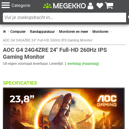
Categorie
Computer
Randapparatuur
Monitoren en meer
Monitoren
AOC G4 24G4ZRE 24" Full-HD 260Hz IPS Gaming Monitor
AOC G4 24G4ZRE 24" Full-HD 260Hz IPS
Gaming Monitor
Uit eigen voorraad leverbaar. Levertijd:
1 werkdag (maandag)
SPECIFICATIES
BEELDSCHERM
Eigenschap
Waarde
Adobe RGB dekking
86,6 procent
Antireflectiescherm
✓︎
Backlight type
W-LED
Paneel Type
IPS