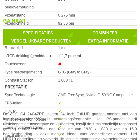
beeldverhouding
Pixelafstand
0.275 mm
GA NAAR
Pixeldichtheid
92,56 ppi
Reactietijd (MPRT)
0,3 ms
SPECIFICATIES
COMBINEER
Scherm resolutie
1920 x 1080 pixels
VERGELIJKBARE PRODUCTEN
EXTRA INFORMATIE
Reactietijd
1 ms
sRGB-dekking (gemiddeld)
111,7 procent
Touchscreen
✖︎
Type reactietijdmeting
GTG (Gray to Gray)
Contrast Statisch
1.000 : 1
PRESTATIE
Eigenschap
Waarde
Sync Technologie
AMD FreeSync, Nvidia G-SYNC Compatible
FPS-teller
✓︎
HDCP
✓︎
De AOC G4 24G4ZRE is een 24 inch Full-HD gaming monitor met een
indrukwekkende 260 Hz verversingsfrequentie. Het IPS-paneel biedt
Knippervrije technologie
✓︎
uitstekende kleurweergave en kijkhoeken, terwijl de 1 ms reactietijd responsief
Lage invoervertraging
✓︎
gaming garandeert. Met een resolutie van 1920 x 1080 pixels en 16:9
beeldverhouding is deze monitor ideaal voor competitieve gamers. Het
Local dimming
✓︎
HDR10-ondersteuning versterkt de visuele ervaring met verbeterde contrast