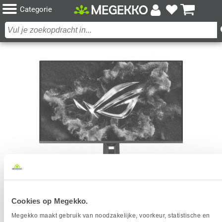
Categorie
ASUS ROG SWIFT PG32UCDM3 32" 4K UHD 240HZ
Cookies op Megekko.
QD-OLED GAMING MONITOR
Megekko maakt gebruik van noodzakelijke, voorkeur, statistische en