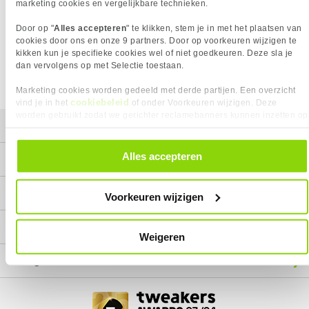
Het product dat je zocht is helaas niet meer beschikbaar.
marketing cookies en vergelijkbare technieken.
Wij doen ons uiterste best om al onze producten zo lang
Door op "
Alles accepteren
" te klikken, stem je in met het plaatsen van
mogelijk leverbaar te houden.
Helaas is dit product op dit
cookies door ons en onze 9 partners. Door op voorkeuren wijzigen te
moment bij geen van onze leveranciers leverbaar.
kikken kun je specifieke cookies wel of niet goedkeuren. Deze sla je
dan vervolgens op met Selectie toestaan.
We helpen je graag met een ander product uit de categorie
Monitoren.
Marketing cookies worden gedeeld met derde partijen. Een overzicht
cookiebeleid
vind je in het
of onder Voorkeuren wijzigen. Deze
worden gebruikt zodat we gerichter reclamebanners kunnen inzetten op
Mijn gegevens
andere websites. In onze cookievoorkeuren vind je een overzicht van
alle cookies. Je kunt je gegeven toestemming altijd intrekken, dit doe je
door in de footer van onze website te klikken op ‘Cookievoorkeuren’
Alles accepteren
Service
onder het kopje ‘Mijn gegevens’.
Contact
Voorkeuren wijzigen
Megekko
Weigeren
Categorieën