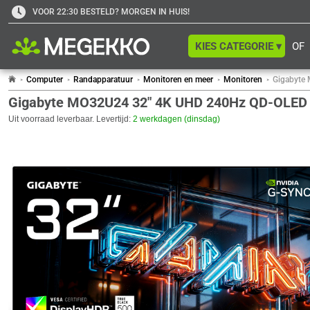
VOOR 22:30 BESTELD? MORGEN IN HUIS!
KIES CATEGORIE ▾
OF
Computer
Randapparatuur
Monitoren en meer
Monitoren
Gigabyte
Gigabyte MO32U24 32" 4K UHD 240Hz QD-OLED 
Uit voorraad leverbaar. Levertijd:
2 werkdagen (dinsdag)