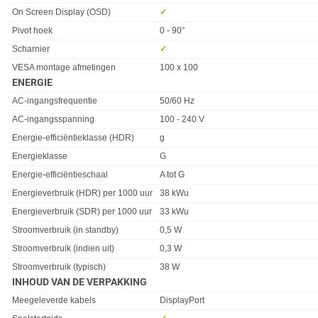
On Screen Display (OSD)
✓︎
Pivot hoek
0 - 90°
Scharnier
✓︎
VESA montage afmetingen
100 x 100
ENERGIE
Eigenschap
Waarde
AC-ingangsfrequentie
50/60 Hz
AC-ingangsspanning
100 - 240 V
Energie-efficiëntieklasse (HDR)
g
Energieklasse
G
Energie-efficiëntieschaal
A tot G
Energieverbruik (HDR) per 1000 uur
38 kWu
Energieverbruik (SDR) per 1000 uur
33 kWu
Stroomverbruik (in standby)
0,5 W
Stroomverbruik (indien uit)
0,3 W
Stroomverbruik (typisch)
38 W
INHOUD VAN DE VERPAKKING
Eigenschap
Waarde
Meegeleverde kabels
DisplayPort