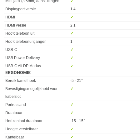
Mini jack (3.5mm) aansluitingen
✓︎
Displayport versie
1.4
HDMI
✓︎
HDMI versie
2.1
Hoofdtelefoon uit
✓︎
Hoofdtelefoonuitgangen
1
USB-C
✓︎
USB Power Delivery
✓︎
USB-C Alt DP Modus
✓︎
ERGONOMIE
Eigenschap
Waarde
Bereik kantelhoek
-5 - 21°
Bevestigingsmogelijkheid voor
✓︎
kabelslot
Portretstand
✓︎
Draaibaar
✓︎
Horizontaal draaibaar
-15 - 15°
Hoogte verstelbaar
✓︎
Kantelbaar
✓︎