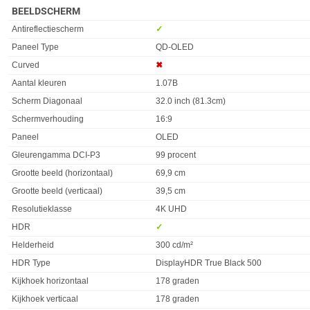
BEELDSCHERM
Eigenschap
Waarde
Antireflectiescherm
✓︎
Paneel Type
QD-OLED
Curved
✖︎
Aantal kleuren
1.07B
Scherm Diagonaal
32.0 inch (81.3cm)
Schermverhouding
16:9
Paneel
OLED
Gleurengamma DCI-P3
99 procent
Grootte beeld (horizontaal)
69,9 cm
Grootte beeld (verticaal)
39,5 cm
Resolutieklasse
4K UHD
HDR
✓︎
Helderheid
300 cd/m²
HDR Type
DisplayHDR True Black 500
Kijkhoek horizontaal
178 graden
Kijkhoek verticaal
178 graden