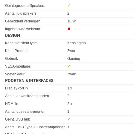
Eigenschap
Waarde
Geintegreerde Speakers
✓︎
Aantal luidsprekers
2
Gemiddeld vermogen
10 W
Ingebouwde webcam
✖︎
DESIGN
Eigenschap
Waarde
Kabelslot sleuf type
Kensington
Kleur Product
Zwart
Gebruik
Gaming
VESA-montage
✓︎
Voetenkleur
Zwart
POORTEN & INTERFACES
Eigenschap
Waarde
DisplayPort in
1 x
Aantal downstreampoorten
2
HDMI in
2 x
Aantal upstream-poorten
1
Geint. USB hub
✓︎
Aantal USB Type-C-upstreampoorten
1