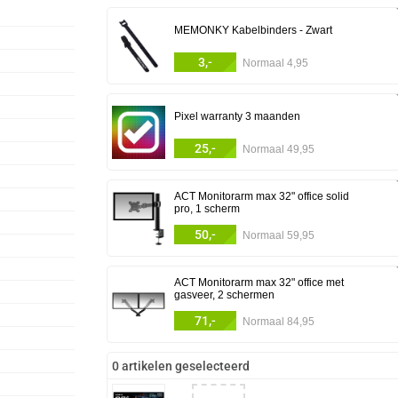
MEMONKY Kabelbinders - Zwart
3,-
Normaal 4,95
Pixel warranty 3 maanden
25,-
Normaal 49,95
ACT Monitorarm max 32" office solid
pro, 1 scherm
50,-
Normaal 59,95
ACT Monitorarm max 32" office met
gasveer, 2 schermen
71,-
Normaal 84,95
0 artikelen geselecteerd