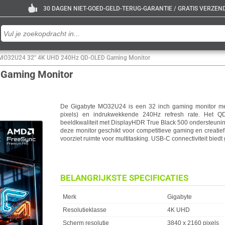
30 DAGEN NIET-GOED-GELD-TERUG-GARANTIE / GRATIS VERZENDE
 MO32U24 32" 4K UHD 240Hz QD-OLED Gaming Monitor
Gaming Monitor
De Gigabyte MO32U24 is een 32 inch gaming monitor me
pixels) en indrukwekkende 240Hz refresh rate. Het Q
beeldkwaliteit met DisplayHDR True Black 500 ondersteuning
deze monitor geschikt voor competitieve gaming en creatie
voorziet ruimte voor multitasking. USB-C connectiviteit bied
BELANGRIJKSTE SPECIFICATIES
Eigenschap
Waarde
Merk
Gigabyte
Resolutieklasse
4K UHD
Scherm resolutie
3840 x 2160 pixels