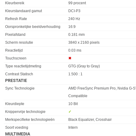
Kleurbereik
99 procent
Kleurstandaard gamut
DCI-P3
Refresh Rate
240 Hz
Oorspronkelijke beeldverhouding
16:9
Pixelafstand
0.181 mm
Scherm resolutie
3840 x 2160 pixels
Reactietijd
0.03 ms
Touchscreen
✖︎
Type reactietijdmeting
GTG (Gray to Gray)
Contrast Statisch
1.500 : 1
PRESTATIE
Eigenschap
Waarde
Sync Technologie
AMD FreeSync Premium Pro, Nvidia G-
Compatible
Kleurdiepte
10 Bit
Knippervrije technologie
✓︎
Merkspecifieke technologieën
Black Equalizer, Crosshair
Soort voeding
Intern
MULTIMEDIA