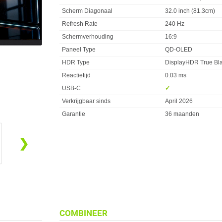
Scherm Diagonaal
32.0 inch (81.3cm)
Refresh Rate
240 Hz
Schermverhouding
16:9
Paneel Type
QD-OLED
HDR Type
DisplayHDR True Bl
Reactietijd
0.03 ms
USB-C
✓︎
Verkrijgbaar sinds
April 2026
Garantie
36 maanden
❯
COMBINEER