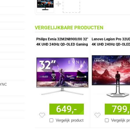
✚
VERGELIJKBARE PRODUCTEN
Philips Evnia 32M2N8900/00 32"
Lenovo Legion Pro 32U
4K UHD 240Hz QD-OLED Gaming
4K UHD 240Hz QD-OLED
Monitor
Monitor
SYNC
649,-
799,
Vergelijk product
Vergelijk p