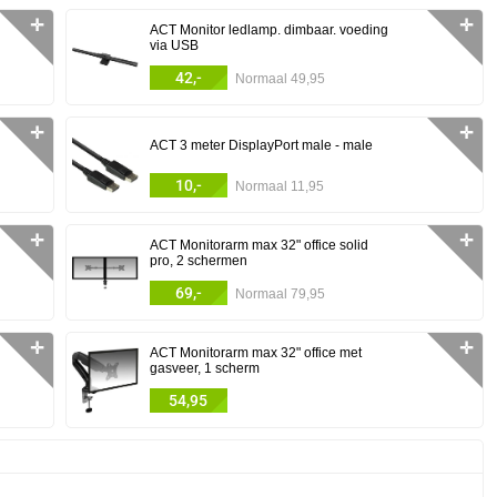
✛
✛
ACT Monitor ledlamp. dimbaar. voeding
via USB
42,-
Normaal 49,95
✛
✛
ACT 3 meter DisplayPort male - male
10,-
Normaal 11,95
✛
✛
ACT Monitorarm max 32" office solid
pro, 2 schermen
69,-
Normaal 79,95
✛
✛
ACT Monitorarm max 32" office met
gasveer, 1 scherm
54,95