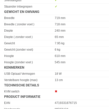
Snelstartgids
✓︎
Staander inbegrepen
✓︎
GEWICHT EN OMVANG
Eigenschap
Waarde
Breedte
719 mm
Breedte ( zonder voet )
718 mm
Diepte
240 mm
Diepte ( zonder voet )
65 mm
Gewicht
7.95 kg
Gewicht (zonder voet)
6 kg
Hoogte
610 mm
Hoogte (zonder voet )
545 mm
KENMERKEN
Eigenschap
Waarde
USB Oplaad Vermogen
18 W
Verstelbare hoogte (max)
13 cm
TECHNISCHE DETAILS
Eigenschap
Waarde
KVM switch
✖︎
PRODUCT INFORMATIE
EAN
4719331876715