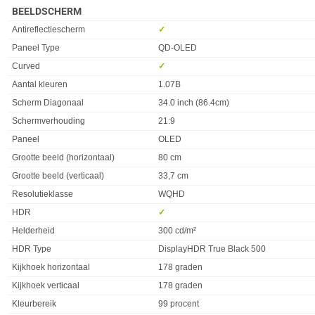
BEELDSCHERM
Eigenschap
Waarde
Antireflectiescherm
✓︎
Paneel Type
QD-OLED
Curved
✓︎
Aantal kleuren
1.07B
Scherm Diagonaal
34.0 inch (86.4cm)
Schermverhouding
21:9
Paneel
OLED
Grootte beeld (horizontaal)
80 cm
Grootte beeld (verticaal)
33,7 cm
Resolutieklasse
WQHD
HDR
✓︎
Helderheid
300 cd/m²
HDR Type
DisplayHDR True Black 500
Kijkhoek horizontaal
178 graden
Kijkhoek verticaal
178 graden
Kleurbereik
99 procent