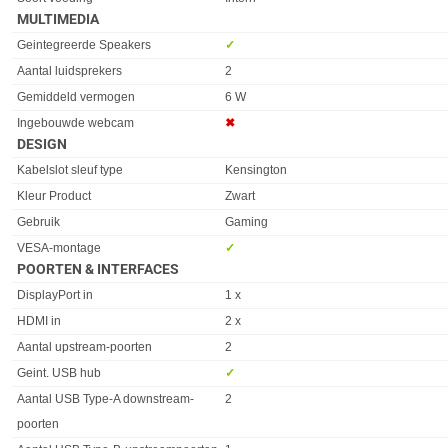
MULTIMEDIA
Eigenschap
Waarde
Geintegreerde Speakers
✓︎
Aantal luidsprekers
2
Gemiddeld vermogen
6 W
Ingebouwde webcam
✖︎
DESIGN
Eigenschap
Waarde
Kabelslot sleuf type
Kensington
Kleur Product
Zwart
Gebruik
Gaming
VESA-montage
✓︎
POORTEN & INTERFACES
Eigenschap
Waarde
DisplayPort in
1 x
HDMI in
2 x
Aantal upstream-poorten
2
Geint. USB hub
✓︎
Aantal USB Type-A downstream-
2
poorten