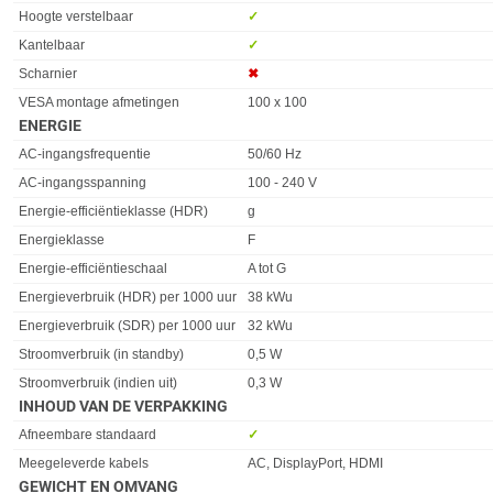
Hoogte verstelbaar
✓︎
Kantelbaar
✓︎
Scharnier
✖︎
VESA montage afmetingen
100 x 100
ENERGIE
Eigenschap
Waarde
AC-ingangsfrequentie
50/60 Hz
AC-ingangsspanning
100 - 240 V
Energie-efficiëntieklasse (HDR)
g
Energieklasse
F
Energie-efficiëntieschaal
A tot G
Energieverbruik (HDR) per 1000 uur
38 kWu
Energieverbruik (SDR) per 1000 uur
32 kWu
Stroomverbruik (in standby)
0,5 W
Stroomverbruik (indien uit)
0,3 W
INHOUD VAN DE VERPAKKING
Eigenschap
Waarde
Afneembare standaard
✓︎
Meegeleverde kabels
AC, DisplayPort, HDMI
GEWICHT EN OMVANG