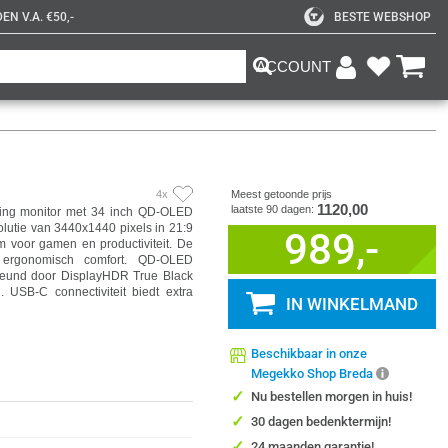
N V.A. €50,-
BESTE WEBSHOP
ACCOUNT
4x
Meest getoonde prijs
1120,00
laatste 90 dagen:
ng monitor met 34 inch QD-OLED
lutie van 3440x1440 pixels in 21:9
989,-
 voor gamen en productiviteit. De
 ergonomisch comfort. QD-OLED
steund door DisplayHDR True Black
g. USB-C connectiviteit biedt extra
IN WINKELMAND
Beschikbaar in onze
Megekko Shop Breda
✓
Nu bestellen morgen in huis!
✓
30 dagen bedenktermijn!
✓
24 maanden garantie!