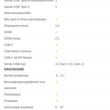
Aantal USB Type-B-upstreampoorten
1
Aantal USB Type-C
1
downstreampoorten
Mini jack (3.5mm) aansluitingen
✓︎
Displayport versie
1.4
HDMI
✓︎
HDMI versie
2.1
USB-C
✓︎
USB Power Delivery
✓︎
USB-C Alt DP Modus
✓︎
Versie USB-hub
3.2 Gen 1 (3.1 Gen 1)
ERGONOMIE
Eigenschap
Waarde
Bereik kantelhoek
-5 - 21°
Bevestigingsmogelijkheid voor
✓︎
kabelslot
Portretstand
✓︎
Draaibaar
✓︎
Horizontaal draaibaar
0 - 15°