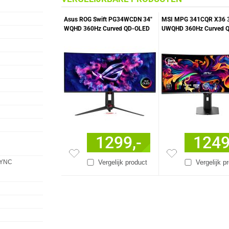
Asus ROG Swift PG34WCDN 34"
MSI MPG 341CQR X36 
WQHD 360Hz Curved QD-OLED
UWQHD 360Hz Curved 
Gaming Monitor
Gaming Monitor
1299,-
1249
SYNC
Vergelijk product
Vergelijk p