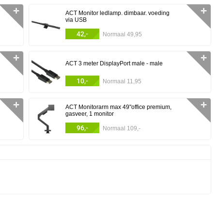
✛
✛
ACT Monitor ledlamp. dimbaar. voeding
via USB
42,-
Normaal 49,95
✛
✛
ACT 3 meter DisplayPort male - male
10,-
Normaal 11,95
✛
✛
ACT Monitorarm max 49"office premium,
gasveer, 1 monitor
96,-
Normaal 109,-