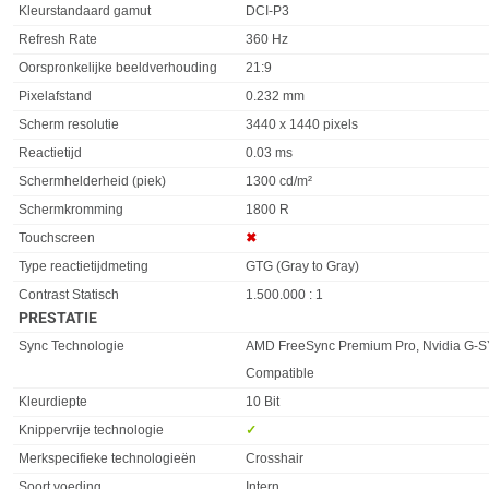
Kleurstandaard gamut
DCI-P3
Refresh Rate
360 Hz
Oorspronkelijke beeldverhouding
21:9
Pixelafstand
0.232 mm
Scherm resolutie
3440 x 1440 pixels
Reactietijd
0.03 ms
Schermhelderheid (piek)
1300 cd/m²
Schermkromming
1800 R
Touchscreen
✖︎
Type reactietijdmeting
GTG (Gray to Gray)
Contrast Statisch
1.500.000 : 1
PRESTATIE
Eigenschap
Waarde
Sync Technologie
AMD FreeSync Premium Pro, Nvidia G-
Compatible
Kleurdiepte
10 Bit
Knippervrije technologie
✓︎
Merkspecifieke technologieën
Crosshair
Soort voeding
Intern