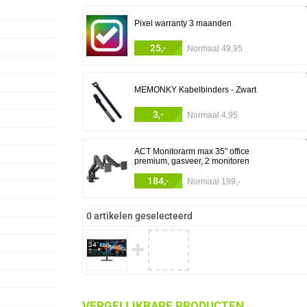
Pixel warranty 3 maanden
25,-
Normaal 49,95
MEMONKY Kabelbinders - Zwart
3,-
Normaal 4,95
ACT Monitorarm max 35" office
premium, gasveer, 2 monitoren
184,-
Normaal 199,-
0 artikelen geselecteerd
✚
VERGELIJKBARE PRODUCTEN