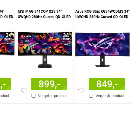
34"
MSI MAG 341CQP X28 34"
Asus ROG Strix XG34WCDMS 34"
QD-OLED
UWQHD 280Hz Curved QD-OLED
UWQHD 280Hz Curved QD-OLED
Gaming Monitor
Gaming Monitor
,-
899,-
849,-
roduct
Vergelijk product
Vergelijk product