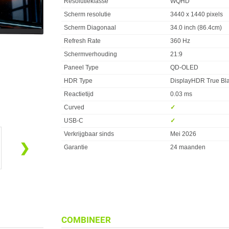
Resolutieklasse
WQHD
Scherm resolutie
3440 x 1440 pixels
Scherm Diagonaal
34.0 inch (86.4cm)
Refresh Rate
360 Hz
Schermverhouding
21:9
Paneel Type
QD-OLED
HDR Type
DisplayHDR True Bl
Reactietijd
0.03 ms
Curved
✓︎
USB-C
✓︎
Verkrijgbaar sinds
Mei 2026
❯
Garantie
24 maanden
COMBINEER