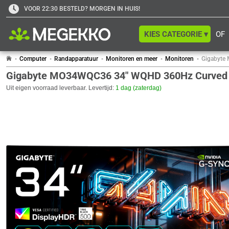
VOOR 22:30 BESTELD? MORGEN IN HUIS!
KIES CATEGORIE ▾
OF
Computer
Randapparatuur
Monitoren en meer
Monitoren
Gigabyte
Gigabyte MO34WQC36 34" WQHD 360Hz Curved
Uit eigen voorraad leverbaar. Levertijd:
1 dag (zaterdag)