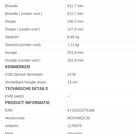
Eigenschap
Waarde
Breedte
811.7 mm
Breedte ( zonder voet )
811,7 mm
Diepte
230.2 mm
Diepte ( zonder voet )
107,9 mm
Gewicht
8.89 kg
Gewicht (zonder voet)
7,12 kg
Hoogte
551.9 mm
Hoogte (zonder voet )
362,8 mm
KENMERKEN
Eigenschap
Waarde
USB Oplaad Vermogen
18 W
Verstelbare hoogte (max)
13 cm
TECHNISCHE DETAILS
Eigenschap
Waarde
KVM switch
✓︎
PRODUCT INFORMATIE
EAN
4719331876388
Vendorcode
MO34WQC36
Artikelnr
1170678
Merk
Gigabyte