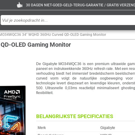
30 DAGEN NIET-GOED-GELD-TERUG-GARANTIE / GRATIS VERZENDE
 MO34WQC36 34" WQHD 360Hz Curved QD-OLED Gaming Monitor
 QD-OLED Gaming Monitor
De Gigabyte MO34WQC36 is een premium ultrawide gami
paneel en indrukwekkende 360Hz refresh rate. Met een reso
verhouding biedt het immersief bredeldscherm beeldscherm
curved vorm volgt de natuurlijke oogbeweging voor
technologie levert diepzwart en levendige kleuren, onder
500. Ultrasnelle 0,03ms reactietijd minimaliseert ghostin
flexibiliteit.
BELANGRIJKSTE SPECIFICATIES
Eigenschap
Waarde
Merk
Gigabyte