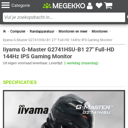
Categorie
Computer
Randapparatuur
Monitoren en meer
Monitoren
Iiyama G-Master G2741HSU-B1 27" Full-HD 144Hz IPS Gaming Monitor
Iiyama G-Master G2741HSU-B1 27" Full-HD
144Hz IPS Gaming Monitor
Uit eigen voorraad leverbaar. Levertijd:
1 werkdag (maandag)
SPECIFICATIES
BEELDSCHERM
Eigenschap
Waarde
Beeldoppervlakte
Mat
Paneel Type
IPS
Aantal kleuren
16.7M
Scherm Diagonaal
27.0 inch (68.6cm)