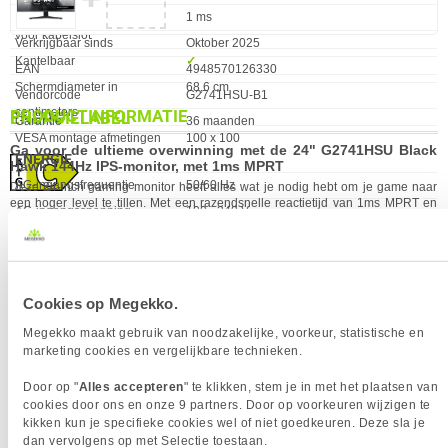
Bevestigingsmogelijkheid
✓︎
Reactietijd
1 ms
voor kabelslot
Verkrijgbaar sinds
Oktober 2025
Kantelbaar
✓︎
EAN
4948570126330
Schermdiameter in
68,6 cm
Vendorcode
G2741HSU-B1
centimeters
PRODUCTINFORMATIE
ENERGIELABEL
Garantie
36 maanden
VESA montage afmetingen
100 x 100
Ga voor de ultieme overwinning met de 24" G2741HSU Black
ENERGIE
Hawk 144Hz IPS-monitor, met 1ms MPRT
Eigenschap
Waarde
AC-ingangsfrequentie
50/60 Hz
Deze 24-inch gaming monitor heeft alles wat je nodig hebt om je game naar
een hoger level te tillen. Met een razendsnelle reactietijd van 1ms MPRT en
AC-ingangsspanning
100 - 240 V
een vloeiende 144Hz verversingssnelheid mis je geen enkel detail. Dankzij de
geavanceerde IPS-technologie krijg je haarscherpe beelden en levendige
Energie-efficiëntieklasse
Niet beschikbaar
kleuren vanuit elke hoek. Met FreeSync en de Black Tuner zie je zelfs in de
(HDR)
donkerste scènes perfect wat er gebeurt. Duik in je game zoals nooit tevoren!
Energieklasse
C
144Hz
Cookies op Megekko.
Energie-efficiëntieschaal
A tot G
Het ingebouwde paneel kan 144 beelden per seconde weergeven, in plaats
Megekko maakt gebruik van noodzakelijke, voorkeur, statistische en
van de standaard 60 beelden. Hierdoor wordt het ervaren effect van motion
Energieverbruik (SDR) per
14,1 kWu
marketing cookies en vergelijkbare technieken.
blur aanzienelijk verminderd. De snelle bewegingen ogen soepeler, wat het
1000 uur
meest opvalt tijdens het gamen, met name first person shooters.
Door op "
Alles accepteren
" te klikken, stem je in met het plaatsen van
Stroom
1.7 A
1ms
cookies door ons en onze 9 partners. Door op voorkeuren wijzigen te
Stroomverbruik (in standby)
0,5 W
Een snelle reactietijd is de sleutel tot ultra vloeiende game. Het vermindert
kikken kun je specifieke cookies wel of niet goedkeuren. Deze sla je
ghosting en blurring, waardoor je gemakkelijk jouw prestaties kunt verbeteren.
dan vervolgens op met Selectie toestaan.
Stroomverbruik (indien uit)
0,3 W