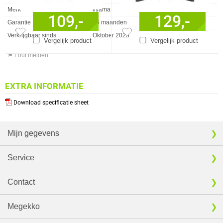
Merk
iiyama
109,-
129,-
Garantie
36 maanden
Verkrijgbaar sinds
Oktober 2025
Vergelijk product
Vergelijk product
⚑ Fout melden
EXTRA INFORMATIE
Download specificatie sheet
Mijn gegevens
Service
Contact
Megekko