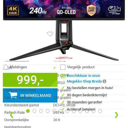
Scherm Diagonaal
27.0 inch (68.6cm)
Schermverhouding
16:9
Digitale horizontale frequentie
30 - 590 kHz
Digitale verticale frequentie
48 - 240 Hz
Paneel
OLED
108x
Gleurengamma DCI-P3
99 procent
Grootte beeld (horizontaal)
59 cm
Grootte beeld (verticaal)
33,3 cm
Resolutieklasse
4K UHD
Meldingen
Vergelijk product
HDR
✓︎
999,-
Helderheid
450 cd/m²
Beschikbaar in onze
Megekko Shop Breda
HDR Type
HDR10
✓
Nu bestellen morgen in huis!
Kijkhoek horizontaal
178 graden
✓
30 dagen bedenktermijn!
IN WINKELMAND
Kijkhoek verticaal
178 graden
✓
36 maanden garantie!
Kleurstandaard gamut
DCI-P3, sRGB
✓
Achteraf betalen!
Refresh Rate
240 Hz
❮
❯
Oorspronkelijke
16:9
beeldverhouding