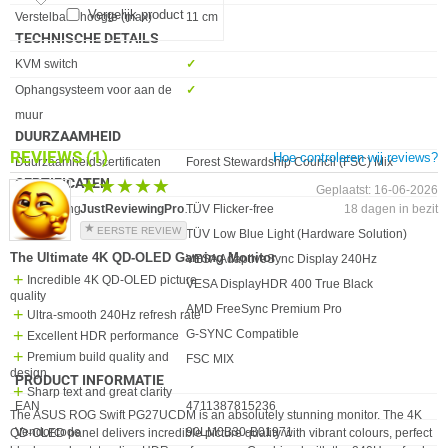
Vergelijk product
Verstelbare hoogte (max)
11 cm
TECHNISCHE DETAILS
Eigenschap
Waarde
KVM switch
✓︎
Ophangsysteem voor aan de
✓︎
muur
DUURZAAMHEID
REVIEWS
(1)
Hoe controleren wij reviews?
Eigenschap
Waarde
Duurzaamheidscertificaten
Forest Stewardship Council (FSC) Mix
CERTIFICATEN
★★★★★
★★★★★
Geplaatst: 16-06-2026
Eigenschap
Waarde
Certificering
TÜV Flicker-free
JustReviewingProducts
18 dagen in bezit
EERSTE REVIEW
TÜV Low Blue Light (Hardware Solution)
The Ultimate 4K QD-OLED Gaming Monitor
VESA AdaptiveSync Display 240Hz
Incredible 4K QD-OLED picture
VESA DisplayHDR 400 True Black
quality
AMD FreeSync Premium Pro
Ultra-smooth 240Hz refresh rate
G-SYNC Compatible
Excellent HDR performance
Premium build quality and
FSC MIX
design
PRODUCT INFORMATIE
Sharp text and great clarity
EAN
4711387815236
The ASUS ROG Swift PG27UCDM is an absolutely stunning monitor. The 4K
Vendorcode
90LM0B30-B01971
QD-OLED panel delivers incredible picture quality with vibrant colours, perfect