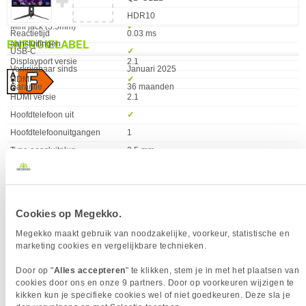
✚
downstreampoorten
HDR Type
HDR10
Mini jack (3.5mm)
✓︎
Reactietijd
0.03 ms
ENERGIELABEL
aansluitingen
USB-C
✓︎
Displayport versie
2.1
Verkrijgbaar sinds
Januari 2025
HDMI
✓︎
Garantie
36 maanden
HDMI versie
2.1
Hoofdtelefoon uit
✓︎
Hoofdtelefoonuitgangen
1
Type aansluitplug
3,5 mm
USB-C
✓︎
USB Power Delivery
✓︎
USB-C Alt DP Modus
✓︎
Cookies op Megekko.
Versie USB-hub
3.2 Gen 1 (3.1 Gen 1)
VAAK SAMEN GEKOCHT MET
Megekko maakt gebruik van noodzakelijke, voorkeur, statistische en
ERGONOMIE
marketing cookies en vergelijkbare technieken.
Eigenschap
Waarde
Bereik kantelhoek
-5 - 20°
Corsair RS120 ARGB Triple Pack
AMD Ryzen 7 9800X3D Processor
Door op "
Alles accepteren
" te klikken, stem je in met het plaatsen van
Bevestigingsmogelijkheid
✓︎
cookies door ons en onze 9 partners. Door op voorkeuren wijzigen te
voor kabelslot
kikken kun je specifieke cookies wel of niet goedkeuren. Deze sla je