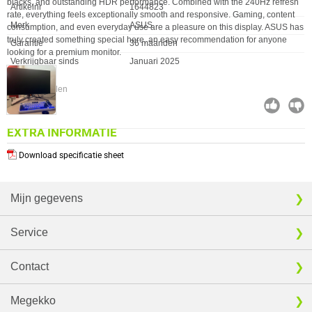
blacks, and outstanding HDR performance. Combined with the 240Hz refresh
Artikelnr
1644823
rate, everything feels exceptionally smooth and responsive. Gaming, content
Merk
ASUS
consumption, and even everyday use are a pleasure on this display. ASUS has
truly created something special here, an easy recommendation for anyone
Garantie
36 maanden
looking for a premium monitor.
Verkrijgbaar sinds
Januari 2025
⚑ Fout melden
EXTRA INFORMATIE
Download specificatie sheet
Mijn gegevens
Service
Contact
Megekko