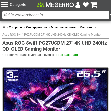
Categorie
Computer
Randapparatuur
Monitoren en meer
Monitoren
Asus ROG Swift PG27UCDM 27" 4K UHD 240Hz QD-OLED Gaming Monitor
Asus ROG Swift PG27UCDM 27" 4K UHD 240Hz
QD-OLED Gaming Monitor
Uit eigen voorraad leverbaar. Levertijd:
1 dag (zaterdag)
SPECIFICATIES
BEELDSCHERM
Eigenschap
Waarde
Antireflectiescherm
✓︎
Paneel Type
QD-OLED
Curved
✖︎
Aantal kleuren
1.07B