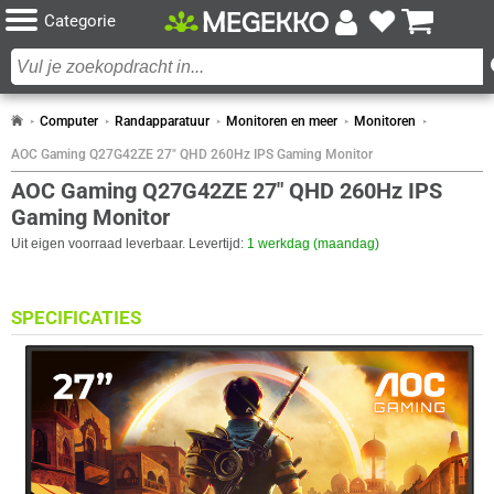
Categorie
Computer
Randapparatuur
Monitoren en meer
Monitoren
AOC Gaming Q27G42ZE 27" QHD 260Hz IPS Gaming Monitor
AOC Gaming Q27G42ZE 27" QHD 260Hz IPS
Gaming Monitor
Uit eigen voorraad leverbaar. Levertijd:
1 werkdag (maandag)
SPECIFICATIES
BEELDSCHERM
Eigenschap
Waarde
Adobe RGB dekking
91,4 procent
Antireflectiescherm
✓︎
Backlight type
W-LED
Paneel Type
IPS