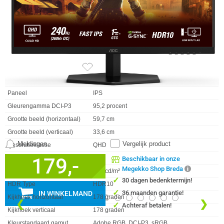
Curved
✖︎
Aantal kleuren
16.7M
Scherm Diagonaal
27.0 inch (68.6cm)
Schermverhouding
16:9
Contrast ratio (dynamisch)
80000000:1
Digitale horizontale frequentie
30 - 400 kHz
121x
Digitale verticale frequentie
48 - 260 Hz
Paneel
IPS
Gleurengamma DCI-P3
95,2 procent
Grootte beeld (horizontaal)
59,7 cm
Grootte beeld (verticaal)
33,6 cm
Meldingen
Vergelijk product
Resolutieklasse
QHD
179,-
HDR
✓︎
Beschikbaar in onze
Megekko Shop Breda
Helderheid
300 cd/m²
✓
30 dagen bedenktermijn!
HDR Type
HDR10
✓
36 maanden garantie!
IN WINKELMAND
Kijkhoek horizontaal
178 graden
❮
❯
✓
Achteraf betalen!
Kijkhoek verticaal
178 graden
Kleurstandaard gamut
Adobe RGB, DCI-P3, sRGB