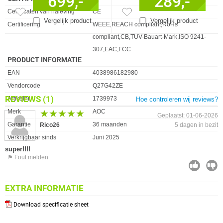
699,-
289,-
Eigenschap
Waarde
Certificaten van naleving
CE
Vergelijk product
Vergelijk product
Certificering
WEEE,REACH compliant,RoHs
compliant,CB,TUV-Bauart-Mark,ISO 9241-
307,EAC,FCC
PRODUCT INFORMATIE
EAN
4038986182980
Vendorcode
Q27G42ZE
REVIEWS
(1)
Artikelnr
1739973
Hoe controleren wij reviews?
Merk
★★★★★
★★★★★
AOC
Geplaatst: 01-06-2026
Garantie
36 maanden
Rico26
5 dagen in bezit
Verkrijgbaar sinds
Juni 2025
super!!!!
⚑ Fout melden
EXTRA INFORMATIE
Download specificatie sheet