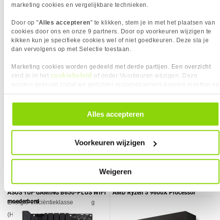
USB-C
✖︎
marketing cookies en vergelijkbare technieken.
ERGONOMIE
Door op "
Alles accepteren
" te klikken, stem je in met het plaatsen van
Eigenschap
Waarde
Bereik kantelhoek
-3 - 21°
cookies door ons en onze 9 partners. Door op voorkeuren wijzigen te
VAAK SAMEN GEKOCHT MET
Bevestigingsmogelijkheid
✓︎
kikken kun je specifieke cookies wel of niet goedkeuren. Deze sla je
dan vervolgens op met Selectie toestaan.
voor kabelslot
Ubiquiti UniFi AC Pro
Lexar NM790 2TB M.2 SSD
Portretstand
✖︎
Marketing cookies worden gedeeld met derde partijen. Een overzicht
cookiebeleid
vind je in het
of onder Voorkeuren wijzigen. Deze
Draaibaar
✖︎
worden gebruikt zodat we gerichter reclamebanners kunnen inzetten op
Hoogte verstelbaar
✖︎
andere websites. In onze cookievoorkeuren vind je een overzicht van
alle cookies. Je kunt je gegeven toestemming altijd intrekken, dit doe je
Kantelbaar
✓︎
door in de footer van onze website te klikken op ‘Cookievoorkeuren’
Alles accepteren
On Screen Display (OSD)
✓︎
onder het kopje ‘Mijn gegevens’.
Schermdiameter in
68,6 cm
centimeters
Voorkeuren wijzigen
VESA montage afmetingen
100 x 100
ENERGIE
144,
259,
90
90
Weigeren
Eigenschap
Waarde
AC-ingangsfrequentie
50/60 Hz
AC-ingangsspanning
100 - 240 V
ASUS TUF GAMING B650-PLUS WIFI
AMD Ryzen 5 9600X Processor
moederbord
Energie-efficiëntieklasse
g
(HDR)