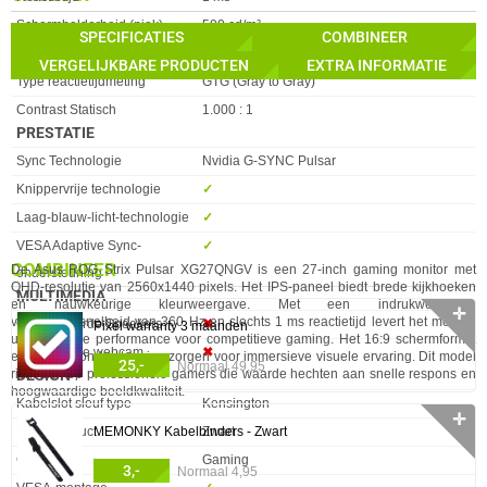
Schermhelderheid (piek)
500 cd/m²
SPECIFICATIES
COMBINEER
Touchscreen
✖︎
VERGELIJKBARE PRODUCTEN
EXTRA INFORMATIE
Type reactietijdmeting
GTG (Gray to Gray)
Contrast Statisch
1.000 : 1
PRESTATIE
Eigenschap
Waarde
Sync Technologie
Nvidia G-SYNC Pulsar
Knippervrije technologie
✓︎
Laag-blauw-licht-technologie
✓︎
VESA Adaptive Sync-
✓︎
COMBINEER
De Asus ROG Strix Pulsar XG27QNGV is een 27-inch gaming monitor met
ondersteuning
QHD-resolutie van 2560x1440 pixels. Het IPS-paneel biedt brede kijkhoeken
MULTIMEDIA
en nauwkeurige kleurweergave. Met een indrukwekkende
✛
verversingssnelheid van 360 Hz en slechts 1 ms reactietijd levert het monitor
Eigenschap
Waarde
Geintegreerde Speakers
✖︎
Pixel warranty 3 maanden
uitzonderlijke performance voor competitieve gaming. Het 16:9 schermformat
Ingebouwde webcam
✖︎
en HDR10-ondersteuning zorgen voor immersieve visuele ervaring. Dit model
25,-
Normaal 49,95
richt zich op professionele gamers die waarde hechten aan snelle respons en
DESIGN
hoogwaardige beeldkwaliteit.
Eigenschap
Waarde
Kabelslot sleuf type
Kensington
✛
MEMONKY Kabelbinders - Zwart
Kleur Product
Zwart
Gebruik
Gaming
3,-
Normaal 4,95