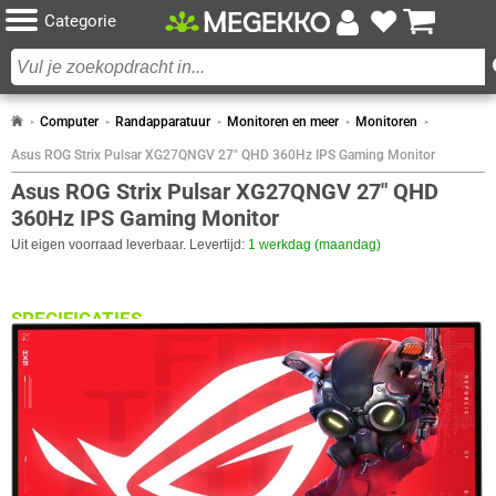
Categorie
Computer
Randapparatuur
Monitoren en meer
Monitoren
Asus ROG Strix Pulsar XG27QNGV 27" QHD 360Hz IPS Gaming Monitor
Asus ROG Strix Pulsar XG27QNGV 27" QHD
360Hz IPS Gaming Monitor
Uit eigen voorraad leverbaar. Levertijd:
1 werkdag (maandag)
SPECIFICATIES
BEELDSCHERM
Eigenschap
Waarde
Paneel Type
IPS
Curved
✖︎
Aantal kleuren
1.07B
Scherm Diagonaal
27.0 inch (68.6cm)