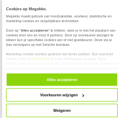
Versie USB-hub
3.2 Gen 1 (3.1 Gen 1)
71,-
Normaal 84,95
Cookies op Megekko.
ERGONOMIE
Eigenschap
Waarde
Bereik kantelhoek
20 - -5°
Megekko maakt gebruik van noodzakelijke, voorkeur, statistische en
✛
ACT Monitorarm max 32" office met gasveer, 1
marketing cookies en vergelijkbare technieken.
Bevestigingsmogelijkheid
✓︎
scherm
voor kabelslot
Door op "
Alles accepteren
" te klikken, stem je in met het plaatsen van
54,95
cookies door ons en onze 9 partners. Door op voorkeuren wijzigen te
Portretstand
✓︎
kikken kun je specifieke cookies wel of niet goedkeuren. Deze sla je
Draaibaar
✓︎
0 artikelen geselecteerd
dan vervolgens op met Selectie toestaan.
Horizontaal draaibaar
45 - -45°
Marketing cookies worden gedeeld met derde partijen. Een overzicht
✚
Hoogte verstelbaar
✓︎
cookiebeleid
vind je in het
of onder Voorkeuren wijzigen. Deze
worden gebruikt zodat we gerichter reclamebanners kunnen inzetten op
Kantelbaar
✓︎
andere websites. In onze cookievoorkeuren vind je een overzicht van
Pivot hoek
90 - -90°
alle cookies. Je kunt je gegeven toestemming altijd intrekken, dit doe je
Scharnier
✓︎
door in de footer van onze website te klikken op ‘Cookievoorkeuren’
Alles accepteren
onder het kopje ‘Mijn gegevens’.
VESA montage afmetingen
100 x 100
ENERGIE
Voorkeuren wijzigen
Eigenschap
Waarde
AC-ingangsfrequentie
50/60 Hz
AC-ingangsspanning
100 - 240 V
Weigeren
Energie-efficiëntieklasse
g
(HDR)