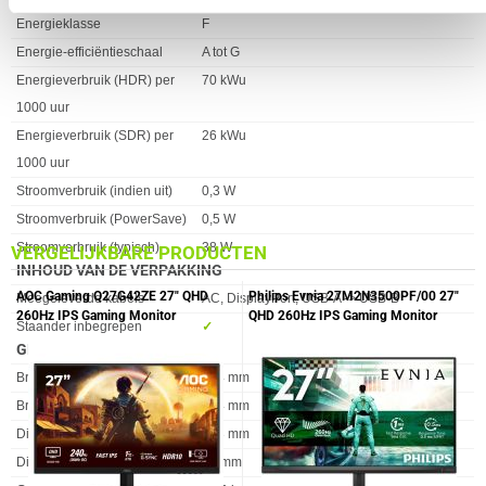
Energieklasse
F
Energie-efficiëntieschaal
A tot G
Energieverbruik (HDR) per
70 kWu
1000 uur
Energieverbruik (SDR) per
26 kWu
1000 uur
Stroomverbruik (indien uit)
0,3 W
Stroomverbruik (PowerSave)
0,5 W
Stroomverbruik (typisch)
38 W
VERGELIJKBARE PRODUCTEN
INHOUD VAN DE VERPAKKING
AOC Gaming Q27G42ZE 27" QHD
Philips Evnia 27M2N3500PF/00 27"
Eigenschap
Waarde
Meegeleverde kabels
AC, DisplayPort, USB-A -> USB-B
260Hz IPS Gaming Monitor
QHD 260Hz IPS Gaming Monitor
Staander inbegrepen
✓︎
GEWICHT EN OMVANG
Eigenschap
Waarde
Breedte
614 mm
Breedte ( zonder voet )
614 mm
Diepte
188 mm
Diepte ( zonder voet )
86 mm