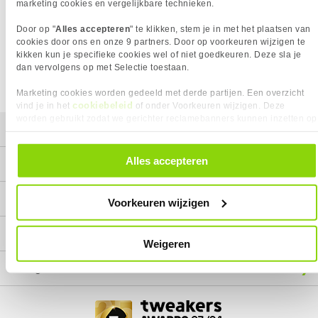
Het product dat je zocht is helaas niet meer beschikbaar.
marketing cookies en vergelijkbare technieken.
Wij doen ons uiterste best om al onze producten zo lang
Door op "
Alles accepteren
" te klikken, stem je in met het plaatsen van
mogelijk leverbaar te houden.
Helaas is dit product op dit
cookies door ons en onze 9 partners. Door op voorkeuren wijzigen te
moment bij geen van onze leveranciers leverbaar.
kikken kun je specifieke cookies wel of niet goedkeuren. Deze sla je
dan vervolgens op met Selectie toestaan.
We helpen je graag met een ander product uit de categorie
Monitoren.
Marketing cookies worden gedeeld met derde partijen. Een overzicht
cookiebeleid
vind je in het
of onder Voorkeuren wijzigen. Deze
worden gebruikt zodat we gerichter reclamebanners kunnen inzetten op
Mijn gegevens
andere websites. In onze cookievoorkeuren vind je een overzicht van
alle cookies. Je kunt je gegeven toestemming altijd intrekken, dit doe je
door in de footer van onze website te klikken op ‘Cookievoorkeuren’
Alles accepteren
Service
onder het kopje ‘Mijn gegevens’.
Contact
Voorkeuren wijzigen
Megekko
Weigeren
Categorieën