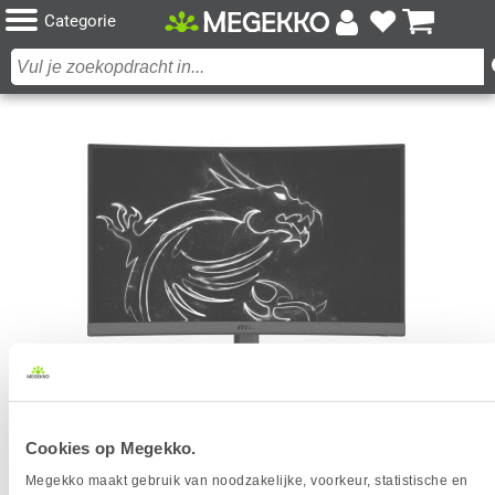
Categorie
MSI OPTIX G27CQ4 27" 165HZ WQHD CURVED
Cookies op Megekko.
GAMING MONITOR
Megekko maakt gebruik van noodzakelijke, voorkeur, statistische en